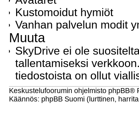
Kustomoidut hymiöt
Vanhan palvelun modit y
Muuta
SkyDrive ei ole suositelt
tallentamiseksi verkkoon.
tiedostoista on ollut vialli
Keskustelufoorumin ohjelmisto
phpBB
® 
Käännös: phpBB Suomi (lurttinen, harritap