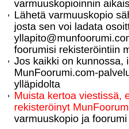
varmuuskopioinnin aikais
Lähetä varmuuskopio sähkö
josta sen voi ladata osoi
yllapito@munfoorumi.c
foorumisi rekisteröintii
Jos kaikki on kunnossa, 
MunFoorumi.com-palveluu
ylläpidolta
Muista kertoa viestissä, 
rekisteröinyt MunFoorum
varmuuskopio ja foorumi 