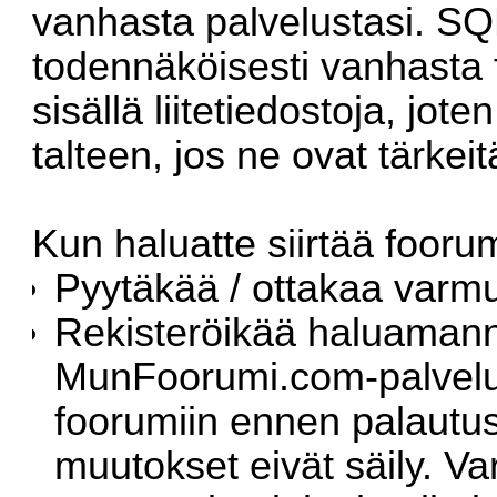
vanhasta palvelustasi. SQ
todennäköisesti vanhasta 
sisällä liitetiedostoja, jo
talteen, jos ne ovat tärkeit
Kun haluatte siirtää foorum
Pyytäkää / ottakaa varm
Rekisteröikää haluamann
MunFoorumi.com-palvel
foorumiin ennen palautust
muutokset eivät säily. V