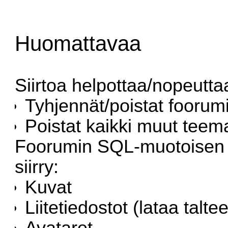
Huomattavaa
Siirtoa helpottaa/nopeuttaa,
Tyhjennät/poistat foorum
Poistat kaikki muut teemat
Foorumin SQL-muotoisen
siirry:
Kuvat
Liitetiedostot (lataa talt
Avataret