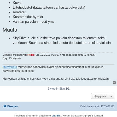
Kuvat
Liitetiedostot (lataa talteen vanhasta palvelusta)
Avataret
Kustomoidut hymiöt
Vanhan palvelun modit yms.
Muuta
SkyDrive ei ole suositeltava palvelu tiedoston tallentamiseksi
verkkoon. Suuri osa sinne ladatuista tiedostoista on ollut viallisia.
Viimeksi muokannut
Pettis
, 25.10.2013 02:08. Yhteensä muokattu 1 kertaa.
Syy:
Pävityksiä
MunVerkko
MunVerkon pääsivulta löydät ajankohtaiset tiedotteet ja muut kaikkia
palveluita koskevat tiedot.
MunVerkon ylläpito ei koskaan kysy salasanaasi eikä sitä tule luovuttaa kenellekään.
1 viesti • Sivu
1
/
1
Hyppää
Etusivu
Kaikki ajat ovat
UTC+02:00
Keskustelufoorumin ohjelmisto
phpBB
® Forum Software © phpBB Limited