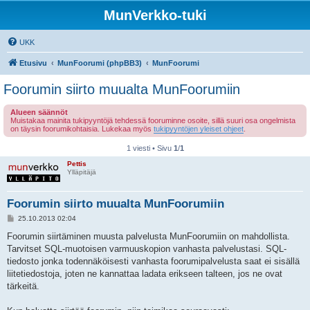
MunVerkko-tuki
UKK
Etusivu
MunFoorumi (phpBB3)
MunFoorumi
Foorumin siirto muualta MunFoorumiin
Alueen säännöt
Muistakaa mainita tukipyyntöjä tehdessä fooruminne osoite, sillä suuri osa ongelmista
on täysin foorumikohtaisia. Lukekaa myös
tukipyyntöjen yleiset ohjeet
.
1 viesti • Sivu
1
/
1
Pettis
Ylläpitäjä
Foorumin siirto muualta MunFoorumiin
V
25.10.2013 02:04
i
e
Foorumin siirtäminen muusta palvelusta MunFoorumiin on mahdollista.
s
Tarvitset SQL-muotoisen varmuuskopion vanhasta palvelustasi. SQL-
t
i
tiedosto jonka todennäköisesti vanhasta foorumipalvelusta saat ei sisällä
liitetiedostoja, joten ne kannattaa ladata erikseen talteen, jos ne ovat
tärkeitä.