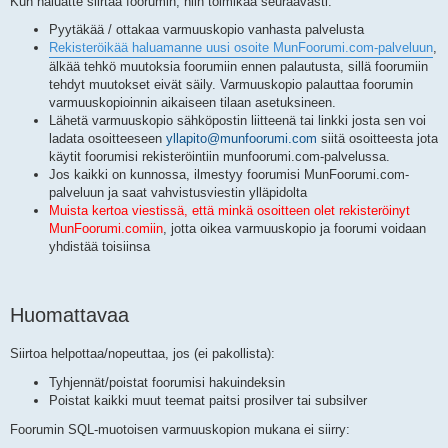
Kun haluatte siirtää foorumin, niin toimikaa seuraavasti:
Pyytäkää / ottakaa varmuuskopio vanhasta palvelusta
Rekisteröikää haluamanne uusi osoite MunFoorumi.com-palveluun
,
älkää tehkö muutoksia foorumiin ennen palautusta, sillä foorumiin
tehdyt muutokset eivät säily. Varmuuskopio palauttaa foorumin
varmuuskopioinnin aikaiseen tilaan asetuksineen.
Lähetä varmuuskopio sähköpostin liitteenä tai linkki josta sen voi
ladata osoitteeseen
yllapito@munfoorumi.com
siitä osoitteesta jota
käytit foorumisi rekisteröintiin munfoorumi.com-palvelussa.
Jos kaikki on kunnossa, ilmestyy foorumisi MunFoorumi.com-
palveluun ja saat vahvistusviestin ylläpidolta
Muista kertoa viestissä, että minkä osoitteen olet rekisteröinyt
MunFoorumi.comiin
, jotta oikea varmuuskopio ja foorumi voidaan
yhdistää toisiinsa
Huomattavaa
Siirtoa helpottaa/nopeuttaa, jos (ei pakollista):
Tyhjennät/poistat foorumisi hakuindeksin
Poistat kaikki muut teemat paitsi prosilver tai subsilver
Foorumin SQL-muotoisen varmuuskopion mukana ei siirry: