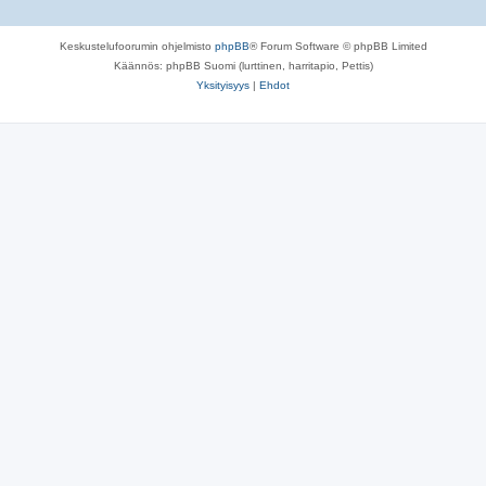
Keskustelufoorumin ohjelmisto
phpBB
® Forum Software © phpBB Limited
Käännös: phpBB Suomi (lurttinen, harritapio, Pettis)
Yksityisyys
|
Ehdot