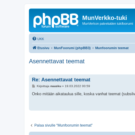
MunVerkko-tuki
MunVerkon palveluiden tukifoorumi
UKK
Etusivu
MunFoorumi (phpBB3)
Munfoorumin teemat
Asennettavat teemat
Re: Asennettavat teemat
V
Kirjoittaja
nuusku
»
19.03.2022 00:59
i
e
Onko mitään aikataulua sille, koska vanhat teemat (subsilv
s
t
i
Palaa sivulle “Munfoorumin teemat”