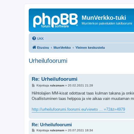
MunVerkko-tuki
MunVerkon palveluiden tukifoorumi
UKK
Etusivu
MunVerkko
Yleinen keskustelu
Urheilufoorumi
Re: Urheilufoorumi
V
Kirjoittaja
rulezmam
»
20.02.2021 21:28
i
e
Hiihtolajien MM-kisat odottavat taas kulman takana ja onk
s
Osallistuminen taas helppoa ja vie aikaa vain muutaman minu
t
i
http://urheilufoorumi.foorumi.eu/viewto ... =72&t=4979
Re: Urheilufoorumi
V
Kirjoittaja
rulezmam
»
20.07.2021 18:34
i