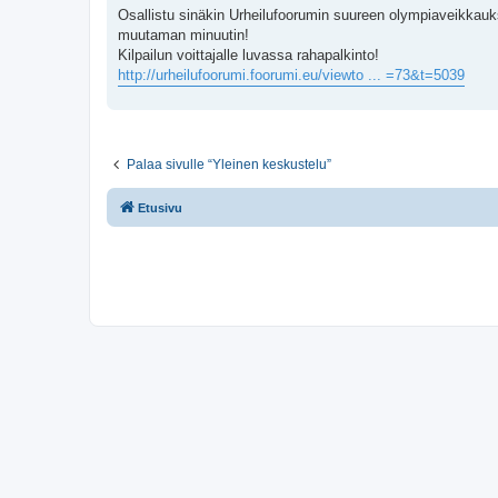
e
Osallistu sinäkin Urheilufoorumin suureen olympiaveikkauks
s
muutaman minuutin!
t
i
Kilpailun voittajalle luvassa rahapalkinto!
http://urheilufoorumi.foorumi.eu/viewto ... =73&t=5039
Palaa sivulle “Yleinen keskustelu”
Etusivu