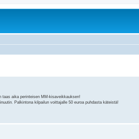
in taas aika perinteisen MM-kisaveikkauksen!
utin. Palkintona kilpailun voittajalle 50 euroa puhdasta käteistä!