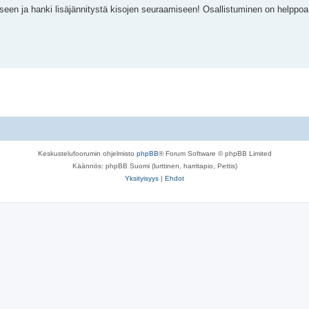
een ja hanki lisäjännitystä kisojen seuraamiseen! Osallistuminen on helppoa 
Keskustelufoorumin ohjelmisto
phpBB
® Forum Software © phpBB Limited
Käännös: phpBB Suomi (lurttinen, harritapio, Pettis)
Yksityisyys
|
Ehdot