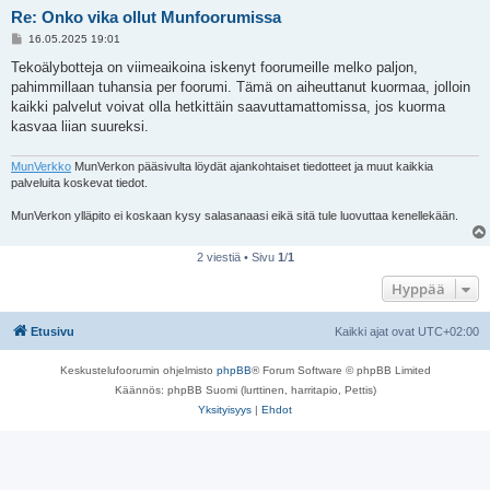
Re: Onko vika ollut Munfoorumissa
V
16.05.2025 19:01
i
e
Tekoälybotteja on viimeaikoina iskenyt foorumeille melko paljon,
s
pahimmillaan tuhansia per foorumi. Tämä on aiheuttanut kuormaa, jolloin
t
i
kaikki palvelut voivat olla hetkittäin saavuttamattomissa, jos kuorma
kasvaa liian suureksi.
MunVerkko
MunVerkon pääsivulta löydät ajankohtaiset tiedotteet ja muut kaikkia
palveluita koskevat tiedot.
MunVerkon ylläpito ei koskaan kysy salasanaasi eikä sitä tule luovuttaa kenellekään.
2 viestiä • Sivu
1
/
1
Hyppää
Etusivu
Kaikki ajat ovat
UTC+02:00
Keskustelufoorumin ohjelmisto
phpBB
® Forum Software © phpBB Limited
Käännös: phpBB Suomi (lurttinen, harritapio, Pettis)
Yksityisyys
|
Ehdot