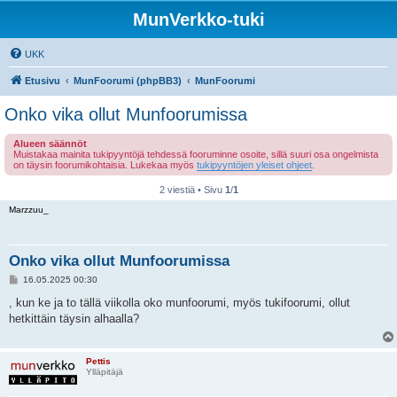
MunVerkko-tuki
UKK
Etusivu
MunFoorumi (phpBB3)
MunFoorumi
Onko vika ollut Munfoorumissa
Alueen säännöt
Muistakaa mainita tukipyyntöjä tehdessä fooruminne osoite, sillä suuri osa ongelmista
on täysin foorumikohtaisia. Lukekaa myös
tukipyyntöjen yleiset ohjeet
.
2 viestiä • Sivu
1
/
1
Marzzuu_
Onko vika ollut Munfoorumissa
V
16.05.2025 00:30
i
e
, kun ke ja to tällä viikolla oko munfoorumi, myös tukifoorumi, ollut
s
hetkittäin täysin alhaalla?
t
i
Pettis
Ylläpitäjä