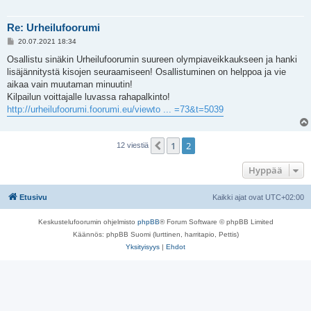
Re: Urheilufoorumi
V
20.07.2021 18:34
i
e
Osallistu sinäkin Urheilufoorumin suureen olympiaveikkaukseen ja hanki
s
lisäjännitystä kisojen seuraamiseen! Osallistuminen on helppoa ja vie
t
i
aikaa vain muutaman minuutin!
Kilpailun voittajalle luvassa rahapalkinto!
http://urheilufoorumi.foorumi.eu/viewto ... =73&t=5039
1
2
Edellinen
12 viestiä
Hyppää
Etusivu
Kaikki ajat ovat
UTC+02:00
Keskustelufoorumin ohjelmisto
phpBB
® Forum Software © phpBB Limited
Käännös: phpBB Suomi (lurttinen, harritapio, Pettis)
Yksityisyys
|
Ehdot