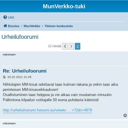
MunVerkko-tuki
UKK
Etusivu
MunVerkko
Yleinen keskustelu
Urheilufoorumi
1
2
Edellinen
12 viestiä
rulezmam
Re: Urheilufoorumi
V
20.02.2021 21:28
i
e
Hiihtolajien MM-kisat odottavat taas kulman takana ja onkin taas aika
s
perinteisen MM-kisaveikkauksen!
t
i
Osallistuminen taas helppoa ja vie aikaa vain muutaman minuutin.
Palkintona kilpailun voittajalle 50 euroa puhdasta käteistä!
http://urheilufoorumi.foorumi.eu/viewto ... =72&t=4979
rulezmam