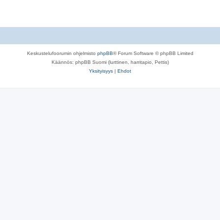
t
Keskustelufoorumin ohjelmisto
phpBB
® Forum Software © phpBB Limited
Käännös: phpBB Suomi (lurttinen, harritapio, Pettis)
Yksityisyys
|
Ehdot