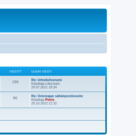
VIESTIT
UUSIN VIESTI
U
Re: Urheilufoorumi
V
198
u
Kirjoittaja
rulezmam
s
20.07.2021 18:34
i
i
n
U
Re: Omistajan sähköpostiosoite
e
V
86
v
u
Kirjoittaja
Pettis
i
s
25.10.2022 21:32
s
e
i
i
s
n
t
t
e
v
i
i
i
s
e
s
t
t
t
i