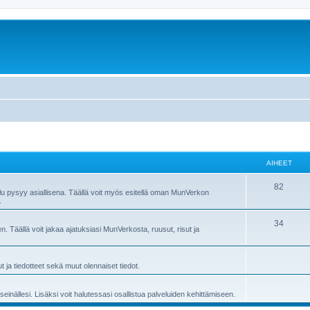
AIHEET
A
82
lu pysyy asiallisena. Täällä voit myös esitellä oman MunVerkon
.
i
h
A
34
n. Täällä voit jakaa ajatuksiasi MunVerkosta, ruusut, risut ja
e
i
e
h
ja tiedotteet sekä muut olennaiset tiedot.
t
e
nällesi. Lisäksi voit halutessasi osallistua palveluiden kehittämiseen.
e