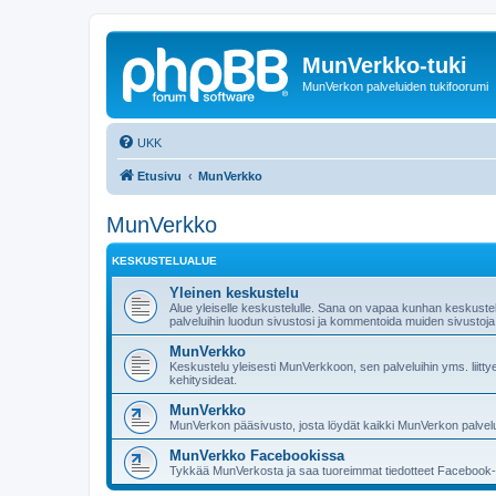
MunVerkko-tuki
MunVerkon palveluiden tukifoorumi
UKK
Etusivu
MunVerkko
MunVerkko
KESKUSTELUALUE
Yleinen keskustelu
Alue yleiselle keskustelulle. Sana on vapaa kunhan keskuste
palveluihin luodun sivustosi ja kommentoida muiden sivustoja
MunVerkko
Keskustelu yleisesti MunVerkkoon, sen palveluihin yms. liittye
kehitysideat.
MunVerkko
MunVerkon pääsivusto, josta löydät kaikki MunVerkon palvelut 
MunVerkko Facebookissa
Tykkää MunVerkosta ja saa tuoreimmat tiedotteet Facebook-sei