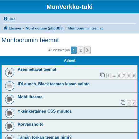
MunVerkko-tuki
UKK
Etusivu
MunFoorumi (phpBB3)
Munfoorumin teemat
Munfoorumin teemat
1
2
Seuraava
42 viestiketjua
Aiheet
Asennettavat teemat
1
6
7
8
9
…
IDLaunch_Black teeman kuvan vaihto
Mobiiliteema
1
2
Yksinkertainen CSS muutos
Korvaushoito
Tämän forkan teeman nimi?