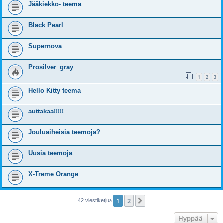
Jääkiekko- teema
Black Pearl
Supernova
Prosilver_gray
1
2
3
Hello Kitty teema
auttakaa!!!!!
Jouluaiheisia teemoja?
Uusia teemoja
X-Treme Orange
1
2
Seuraava
42 viestiketjua
Hyppää