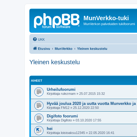
MunVerkko-tuki
MunVerkon palveluiden tukifoorumi
UKK
Etusivu
MunVerkko
Yleinen keskustelu
Yleinen keskustelu
AIHEET
Urheilufoorumi
Kirjoittaja
rulezmam
»
25.07.2015 15:32
Hyvää joulua 2020 ja uutta vuotta Munverkko j
Kirjoittaja
FM12
»
25.12.2020 22:50
Digifoto foorumi
Kirjoittaja
Digifoto
»
03.10.2020 17:55
hei
Kirjoittaja
loistoaksu12345
»
22.05.2020 16:41