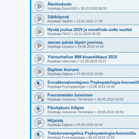
Äänitiedosto
Kirjoittaja
Epson500
»
30.03.2020 08:50
Sähköposti
Kirjoittaja
Digifoto
»
10.02.2020 17:06
Hyvää joulua 2019 ja onnellista uutta vuotta!
Kirjoittaja
FM12
»
29.12.2019 00:08
seuran palsta täysin jumissa.
Kirjoittaja
vestane
»
29.08.2019 14:40
Yleisurheilun MM-kisaveikkaus 2019
Kirjoittaja
rulezmam
»
21.09.2019 15:07
Digifoto foorumi
Kirjoittaja
Digifoto
»
27.08.2019 15:59
Ennakkovalvontajono Psykopatologia-foorumil
Kirjoittaja
Psykopatologia
»
13.06.2019 19:46
Foorumeiden luominen
Kirjoittaja
Johannes Terminator
»
30.05.2019 19:05
Päivityksiin liittyen
Kirjoittaja
Johannes Terminator
»
19.05.2019 16:56
Hiljaista
Kirjoittaja
Digifoto
»
05.05.2019 16:42
Tietoturvaongelma Psykopatologia-foorumilla
Kirjoittaja
Psykopatologia
»
06.04.2019 12:53