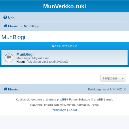
MunVerkko-tuki
UKK
Etusivu
MunBlogi
MunBlogi
Keskustelualue
MunBlogi
MunBlogiin liittyvät asiat
Huom!
Palvelu on vielä testikäytössä!
Hyppää
Etusivu
Kaikki ajat ovat
UTC+02:00
Keskustelufoorumin ohjelmisto
phpBB
® Forum Software © phpBB Limited
Käännös: phpBB Suomi (lurttinen, harritapio, Pettis)
Yksityisyys
|
Ehdot