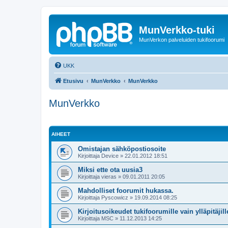
MunVerkko-tuki
MunVerkon palveluiden tukifoorumi
UKK
Etusivu
MunVerkko
MunVerkko
MunVerkko
AIHEET
Omistajan sähköpostiosoite
Kirjoittaja
Device
»
22.01.2012 18:51
Miksi ette ota uusia3
Kirjoittaja
vieras
»
09.01.2011 20:05
Mahdolliset foorumit hukassa.
Kirjoittaja
Pyscowicz
»
19.09.2014 08:25
Kirjoitusoikeudet tukifoorumille vain ylläpitäjill
Kirjoittaja
MSC
»
11.12.2013 14:25