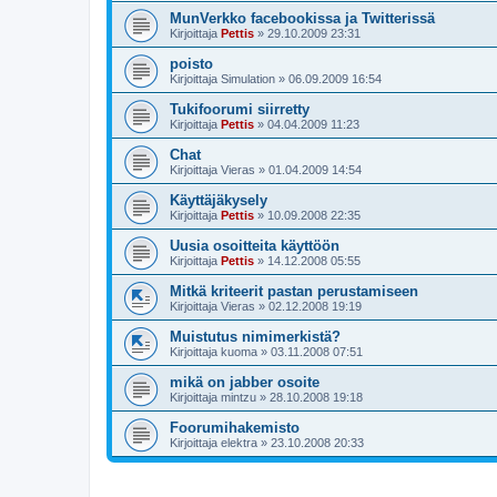
MunVerkko facebookissa ja Twitterissä
Kirjoittaja
Pettis
»
29.10.2009 23:31
poisto
Kirjoittaja
Simulation
»
06.09.2009 16:54
Tukifoorumi siirretty
Kirjoittaja
Pettis
»
04.04.2009 11:23
Chat
Kirjoittaja
Vieras
»
01.04.2009 14:54
Käyttäjäkysely
Kirjoittaja
Pettis
»
10.09.2008 22:35
Uusia osoitteita käyttöön
Kirjoittaja
Pettis
»
14.12.2008 05:55
Mitkä kriteerit pastan perustamiseen
Kirjoittaja
Vieras
»
02.12.2008 19:19
Muistutus nimimerkistä?
Kirjoittaja
kuoma
»
03.11.2008 07:51
mikä on jabber osoite
Kirjoittaja
mintzu
»
28.10.2008 19:18
Foorumihakemisto
Kirjoittaja
elektra
»
23.10.2008 20:33