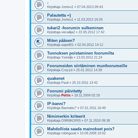
-
Kirjoittaja
Jontsu1
»
07.04.2013 09:43
Palautetta =)
Kirjoittaja
Jontsu1
»
11.03.2013 19:26
tukari2 -foorumin sulkeminen
Kirjoittaja
vierailija2
»
22.05.2012 17:42
Miten pääsen?
Kirjoittaja
aapeli01
»
02.04.2012 14:12
Tunnuksen poistaminen foorumilta
Kirjoittaja
Ysineljä
»
13.03.2012 21:24
Foorumeiden siirtäminen munfoorumeille
Kirjoittaja
Crazyd
»
25.01.2012 14:39
quakenet
Kirjoittaja
Pauli
»
25.10.2011 13:42
Foorumi päivitetty
Kirjoittaja
Pettis
»
18.11.2009 02:18
IP-banni?
Kirjoittaja
Bannattu?
»
07.01.2011 16:49
Nimimerkin kriteerit
Kirjoittaja
O9R8KORIS
»
07.11.2010 09:38
Mahdollista saada mainokset pois?
Kirjoittaja
robingood
»
10.09.2008 10:02