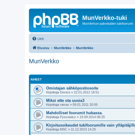
MunVerkko-tuki
MunVerkon palveluiden tukifoorumi
UKK
Etusivu
MunVerkko
MunVerkko
MunVerkko
AIHEET
Omistajan sähköpostiosoite
Kirjoittaja
Device
»
22.01.2012 18:51
Miksi ette ota uusia3
Kirjoittaja
vieras
»
09.01.2011 20:05
Mahdolliset foorumit hukassa.
Kirjoittaja
Pyscowicz
»
19.09.2014 08:25
Kirjoitusoikeudet tukifoorumille vain ylläpitäjill
Kirjoittaja
MSC
»
11.12.2013 14:25