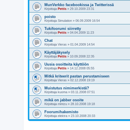
MunVerkko facebookissa ja Twitterissä
Kirjoittaja
Pettis
»
29.10.2009 23:31
poisto
Kirjoittaja
Simulation
»
06.09.2009 16:54
Tukifoorumi siirretty
Kirjoittaja
Pettis
»
04.04.2009 11:23
Chat
Kirjoittaja
Vieras
»
01.04.2009 14:54
Käyttäjäkysely
Kirjoittaja
Pettis
»
10.09.2008 22:35
Uusia osoitteita käyttöön
Kirjoittaja
Pettis
»
14.12.2008 05:55
Mitkä kriteerit pastan perustamiseen
Kirjoittaja
Vieras
»
02.12.2008 19:19
Muistutus nimimerkistä?
Kirjoittaja
kuoma
»
03.11.2008 07:51
mikä on jabber osoite
Kirjoittaja
mintzu
»
28.10.2008 19:18
Foorumihakemisto
Kirjoittaja
elektra
»
23.10.2008 20:33