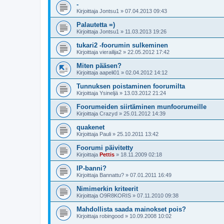
-
Kirjoittaja
Jontsu1
»
07.04.2013 09:43
Palautetta =)
Kirjoittaja
Jontsu1
»
11.03.2013 19:26
tukari2 -foorumin sulkeminen
Kirjoittaja
vierailija2
»
22.05.2012 17:42
Miten pääsen?
Kirjoittaja
aapeli01
»
02.04.2012 14:12
Tunnuksen poistaminen foorumilta
Kirjoittaja
Ysineljä
»
13.03.2012 21:24
Foorumeiden siirtäminen munfoorumeille
Kirjoittaja
Crazyd
»
25.01.2012 14:39
quakenet
Kirjoittaja
Pauli
»
25.10.2011 13:42
Foorumi päivitetty
Kirjoittaja
Pettis
»
18.11.2009 02:18
IP-banni?
Kirjoittaja
Bannattu?
»
07.01.2011 16:49
Nimimerkin kriteerit
Kirjoittaja
O9R8KORIS
»
07.11.2010 09:38
Mahdollista saada mainokset pois?
Kirjoittaja
robingood
»
10.09.2008 10:02