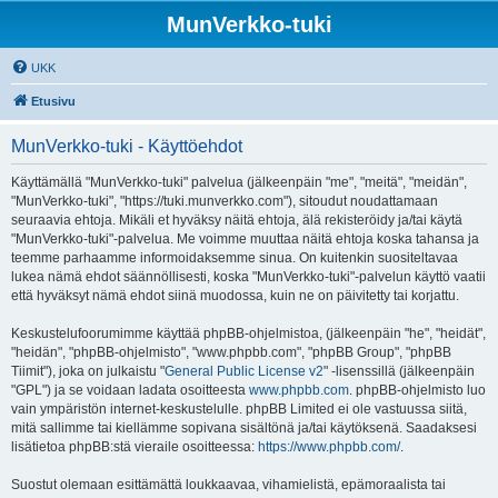
MunVerkko-tuki
UKK
Etusivu
MunVerkko-tuki - Käyttöehdot
Käyttämällä "MunVerkko-tuki" palvelua (jälkeenpäin "me", "meitä", "meidän",
"MunVerkko-tuki", "https://tuki.munverkko.com"), sitoudut noudattamaan
seuraavia ehtoja. Mikäli et hyväksy näitä ehtoja, älä rekisteröidy ja/tai käytä
"MunVerkko-tuki"-palvelua. Me voimme muuttaa näitä ehtoja koska tahansa ja
teemme parhaamme informoidaksemme sinua. On kuitenkin suositeltavaa
lukea nämä ehdot säännöllisesti, koska "MunVerkko-tuki"-palvelun käyttö vaatii
että hyväksyt nämä ehdot siinä muodossa, kuin ne on päivitetty tai korjattu.
Keskustelufoorumimme käyttää phpBB-ohjelmistoa, (jälkeenpäin "he", "heidät",
"heidän", "phpBB-ohjelmisto", "www.phpbb.com", "phpBB Group", "phpBB
Tiimit"), joka on julkaistu "
General Public License v2
" -lisenssillä (jälkeenpäin
"GPL") ja se voidaan ladata osoitteesta
www.phpbb.com
. phpBB-ohjelmisto luo
vain ympäristön internet-keskustelulle. phpBB Limited ei ole vastuussa siitä,
mitä sallimme tai kiellämme sopivana sisältönä ja/tai käytöksenä. Saadaksesi
lisätietoa phpBB:stä vieraile osoitteessa:
https://www.phpbb.com/
.
Suostut olemaan esittämättä loukkaavaa, vihamielistä, epämoraalista tai