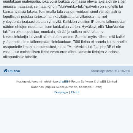
muutakaan materiaalia, joka voisi loukata voimassa olevia lakeja oli se sitten
omassa maassasi, se maa, johon "MunVerkko-tuki"-palvelin on sijoitettu tai
kansainvälisiä lakeja. Toimimalla tätä vastoin voidaan sinut välittömästi ja
lopullisesti poistaa järjestelmän käyttäjistä ja tarvittaessa internet-
yhteydentarjoajaasi otetaan yhteyttä. Kaikkien viestien IP-osoite tallennetaan
näiden ehtojen noudattamisen tarkkailua varten. Hyväksyt, että "MunVerkko-
tuki" on oikeus poistaa, muokata, siirtää ja sulkea mikä tahansa
keskusteluketju tai viesti niin halutessamme. Suostut myös siihen, että kaikki
yllä annettu tieto tallennetaan tietokantaan. Tätä tietoa ei anneta kolmannelle
osapuolelle ilman suostumustasi, mutta "MunVerkko-tuki" tai phpBB ei ole
vastuussa mahdollisen tietoturvamurron aiheuttamasta tietojen vuodosta
ulkopuolisille tahoille.
Etusivu
Kaikki ajat ovat
UTC+02:00
Keskustelufoorumin ohjelmisto
phpBB
® Forum Software © phpBB Limited
Käännös: phpBB Suomi (lurttinen, harritapio, Pettis)
Yksityisyys
|
Ehdot