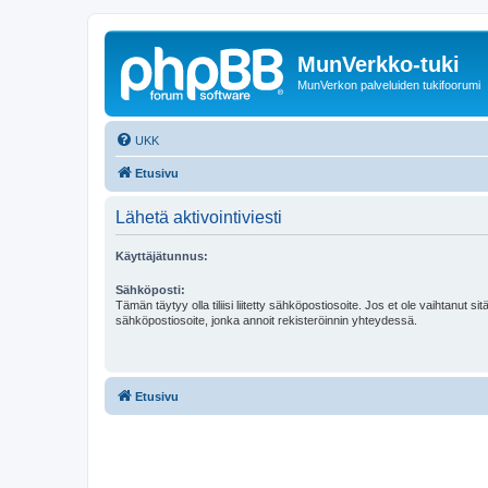
MunVerkko-tuki
MunVerkon palveluiden tukifoorumi
UKK
Etusivu
Lähetä aktivointiviesti
Käyttäjätunnus:
Sähköposti:
Tämän täytyy olla tiliisi liitetty sähköpostiosoite. Jos et ole vaihtanut sitä
sähköpostiosoite, jonka annoit rekisteröinnin yhteydessä.
Etusivu