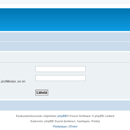
 profiilistasi, se on
Keskustelufoorumin ohjelmisto
phpBB
® Forum Software © phpBB Limited
Käännös: phpBB Suomi (lurttinen, harritapio, Pettis)
Yksityisyys
|
Ehdot