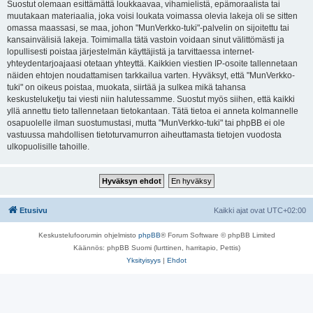
Suostut olemaan esittämättä loukkaavaa, vihamielistä, epämoraalista tai
muutakaan materiaalia, joka voisi loukata voimassa olevia lakeja oli se sitten
omassa maassasi, se maa, johon "MunVerkko-tuki"-palvelin on sijoitettu tai
kansainvälisiä lakeja. Toimimalla tätä vastoin voidaan sinut välittömästi ja
lopullisesti poistaa järjestelmän käyttäjistä ja tarvittaessa internet-
yhteydentarjoajaasi otetaan yhteyttä. Kaikkien viestien IP-osoite tallennetaan
näiden ehtojen noudattamisen tarkkailua varten. Hyväksyt, että "MunVerkko-
tuki" on oikeus poistaa, muokata, siirtää ja sulkea mikä tahansa
keskusteluketju tai viesti niin halutessamme. Suostut myös siihen, että kaikki
yllä annettu tieto tallennetaan tietokantaan. Tätä tietoa ei anneta kolmannelle
osapuolelle ilman suostumustasi, mutta "MunVerkko-tuki" tai phpBB ei ole
vastuussa mahdollisen tietoturvamurron aiheuttamasta tietojen vuodosta
ulkopuolisille tahoille.
Etusivu
Kaikki ajat ovat
UTC+02:00
Keskustelufoorumin ohjelmisto
phpBB
® Forum Software © phpBB Limited
Käännös: phpBB Suomi (lurttinen, harritapio, Pettis)
Yksityisyys
|
Ehdot