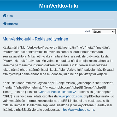
MunVerkko-tuki
UKK
Etusivu
Kieli:
MunVerkko-tuki - Rekisteröityminen
Käyttämällä "MunVerkko-tuki" palvelua (jälkeenpäin "me", "meitä", "meidän",
"MunVerkko-tuki", "https://tuki.munverkko.com"), sitoudut noudattamaan
seuraavia ehtoja. Mikäli et hyväksy näitä ehtoja, älä rekisteröidy ja/tai käytä
"MunVerkko-tuki"-palvelua. Me voimme muuttaa näitä ehtoja koska tahansa ja
teemme parhaamme informoidaksemme sinua. On kuitenkin suositeltavaa
lukea nämä ehdot säännöllisesti, koska "MunVerkko-tuki"-palvelun käyttö vaatii
että hyväksyt nämä ehdot siinä muodossa, kuin ne on päivitetty tai korjattu.
Keskustelufoorumimme käyttää phpBB-ohjelmistoa, (jälkeenpäin "he", "heidät",
"heidän", "phpBB-ohjelmisto", "www.phpbb.com", "phpBB Group", "phpBB
Tiimit"), joka on julkaistu "
General Public License v2
" -lisenssillä (jälkeenpäin
"GPL") ja se voidaan ladata osoitteesta
www.phpbb.com
. phpBB-ohjelmisto luo
vain ympäristön internet-keskustelulle. phpBB Limited ei ole vastuussa siitä,
mitä sallimme tai kiellämme sopivana sisältönä ja/tai käytöksenä. Saadaksesi
lisätietoa phpBB:stä vieraile osoitteessa:
https://www.phpbb.com/
.