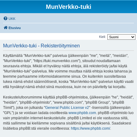
MunVerkko-tuki
UKK
Etusivu
Kieli:
MunVerkko-tuki - Rekisteröityminen
Käyttämällä "MunVerkko-tuki" palvelua (jälkeenpäin "me", "meitä", "meidän",
"MunVerkko-tuki", "https://tuki.munverkko.com"), sitoudut noudattamaan
seuraavia ehtoja. Mikäli et hyväksy näitä ehtoja, älä rekisteröidy ja/tai käytä
"MunVerkko-tuki"-palvelua. Me voimme muuttaa näitä ehtoja koska tahansa ja
teemme parhaamme informoidaksemme sinua. On kuitenkin suositeltavaa
lukea nämä ehdot säännöllisesti, koska "MunVerkko-tuki"-palvelun käyttö vaatii
että hyväksyt nämä ehdot siinä muodossa, kuin ne on päivitetty tai korjattu.
Keskustelufoorumimme käyttää phpBB-ohjelmistoa, (jälkeenpäin "he", "heidät",
"heidän", "phpBB-ohjelmisto", "www.phpbb.com", "phpBB Group", "phpBB
Tiimit"), joka on julkaistu "
General Public License v2
" -lisenssillä (jälkeenpäin
"GPL") ja se voidaan ladata osoitteesta
www.phpbb.com
. phpBB-ohjelmisto luo
vain ympäristön internet-keskustelulle. phpBB Limited ei ole vastuussa siitä,
mitä sallimme tai kiellämme sopivana sisältönä ja/tai käytöksenä. Saadaksesi
lisätietoa phpBB:stä vieraile osoitteessa:
https://www.phpbb.com/
.