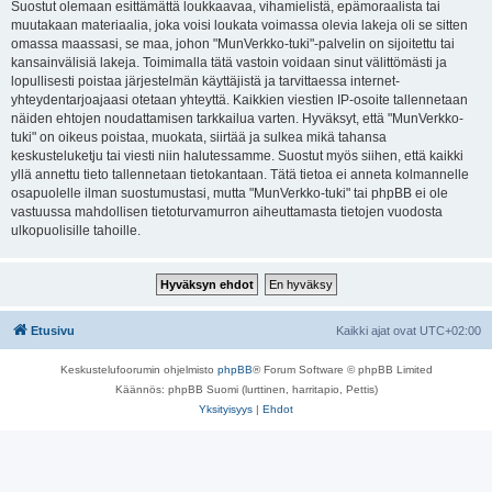
Suostut olemaan esittämättä loukkaavaa, vihamielistä, epämoraalista tai
muutakaan materiaalia, joka voisi loukata voimassa olevia lakeja oli se sitten
omassa maassasi, se maa, johon "MunVerkko-tuki"-palvelin on sijoitettu tai
kansainvälisiä lakeja. Toimimalla tätä vastoin voidaan sinut välittömästi ja
lopullisesti poistaa järjestelmän käyttäjistä ja tarvittaessa internet-
yhteydentarjoajaasi otetaan yhteyttä. Kaikkien viestien IP-osoite tallennetaan
näiden ehtojen noudattamisen tarkkailua varten. Hyväksyt, että "MunVerkko-
tuki" on oikeus poistaa, muokata, siirtää ja sulkea mikä tahansa
keskusteluketju tai viesti niin halutessamme. Suostut myös siihen, että kaikki
yllä annettu tieto tallennetaan tietokantaan. Tätä tietoa ei anneta kolmannelle
osapuolelle ilman suostumustasi, mutta "MunVerkko-tuki" tai phpBB ei ole
vastuussa mahdollisen tietoturvamurron aiheuttamasta tietojen vuodosta
ulkopuolisille tahoille.
Etusivu
Kaikki ajat ovat
UTC+02:00
Keskustelufoorumin ohjelmisto
phpBB
® Forum Software © phpBB Limited
Käännös: phpBB Suomi (lurttinen, harritapio, Pettis)
Yksityisyys
|
Ehdot