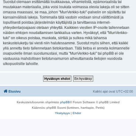
Suostut olemaan esittämättä loukkaavaa, vihamielistä, epämoraalista tai
muutakaan materiaalia, joka voisi loukata voimassa olevia lakeja oli se sitten
omassa maassasi, se maa, johon "MunVerkko-tuki"-palvelin on sijoitettu tai
kansainvälisiä lakeja. Toimimalla tätä vastoin voidaan sinut välittömästi ja
lopullisesti poistaa järjestelmän käyttäjistä ja tarvittaessa internet-
yhteydentarjoajaasi otetaan yhteyttä. Kaikkien viestien IP-osoite tallennetaan
näiden ehtojen noudattamisen tarkkailua varten. Hyväksyt, että "MunVerkko-
tuki" on oikeus poistaa, muokata, siirtää ja sulkea mikä tahansa
keskusteluketju tai viesti niin halutessamme. Suostut myös siihen, että kaikki
yllä annettu tieto tallennetaan tietokantaan. Tätä tietoa ei anneta kolmannelle
osapuolelle ilman suostumustasi, mutta "MunVerkko-tuki" tai phpBB ei ole
vastuussa mahdollisen tietoturvamurron aiheuttamasta tietojen vuodosta
ulkopuolisille tahoille.
Etusivu
Kaikki ajat ovat
UTC+02:00
Keskustelufoorumin ohjelmisto
phpBB
® Forum Software © phpBB Limited
Käännös: phpBB Suomi (lurttinen, harritapio, Pettis)
Yksityisyys
|
Ehdot