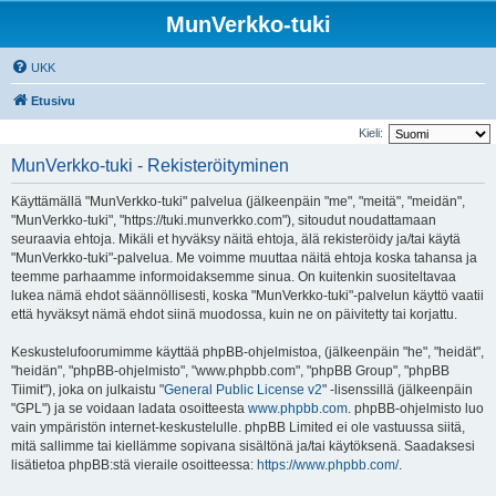
MunVerkko-tuki
UKK
Etusivu
Kieli:
MunVerkko-tuki - Rekisteröityminen
Käyttämällä "MunVerkko-tuki" palvelua (jälkeenpäin "me", "meitä", "meidän",
"MunVerkko-tuki", "https://tuki.munverkko.com"), sitoudut noudattamaan
seuraavia ehtoja. Mikäli et hyväksy näitä ehtoja, älä rekisteröidy ja/tai käytä
"MunVerkko-tuki"-palvelua. Me voimme muuttaa näitä ehtoja koska tahansa ja
teemme parhaamme informoidaksemme sinua. On kuitenkin suositeltavaa
lukea nämä ehdot säännöllisesti, koska "MunVerkko-tuki"-palvelun käyttö vaatii
että hyväksyt nämä ehdot siinä muodossa, kuin ne on päivitetty tai korjattu.
Keskustelufoorumimme käyttää phpBB-ohjelmistoa, (jälkeenpäin "he", "heidät",
"heidän", "phpBB-ohjelmisto", "www.phpbb.com", "phpBB Group", "phpBB
Tiimit"), joka on julkaistu "
General Public License v2
" -lisenssillä (jälkeenpäin
"GPL") ja se voidaan ladata osoitteesta
www.phpbb.com
. phpBB-ohjelmisto luo
vain ympäristön internet-keskustelulle. phpBB Limited ei ole vastuussa siitä,
mitä sallimme tai kiellämme sopivana sisältönä ja/tai käytöksenä. Saadaksesi
lisätietoa phpBB:stä vieraile osoitteessa:
https://www.phpbb.com/
.