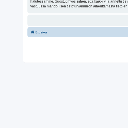
halutessamme. Suostut myös siihen, että kaikki yllä annettu tie
vastuussa mahdollisen tietoturvamurron aiheuttamasta tietojen v
Etusivu