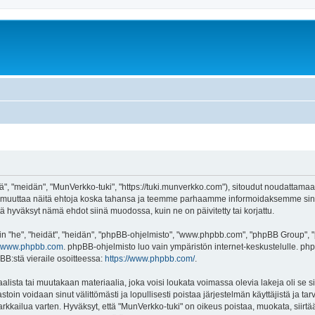
", "meidän", "MunVerkko-tuki", "https://tuki.munverkko.com"), sitoudut noudattamaan
me muuttaa näitä ehtoja koska tahansa ja teemme parhaamme informoidaksemme sin
tä hyväksyt nämä ehdot siinä muodossa, kuin ne on päivitetty tai korjattu.
"he", "heidät", "heidän", "phpBB-ohjelmisto", "www.phpbb.com", "phpBB Group", "ph
www.phpbb.com
. phpBB-ohjelmisto luo vain ympäristön internet-keskustelulle. php
BB:stä vieraile osoitteessa:
https://www.phpbb.com/
.
lista tai muutakaan materiaalia, joka voisi loukata voimassa olevia lakeja oli se
vastoin voidaan sinut välittömästi ja lopullisesti poistaa järjestelmän käyttäjistä ja t
kkailua varten. Hyväksyt, että "MunVerkko-tuki" on oikeus poistaa, muokata, siirtää 