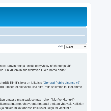
Kieli:
 seuraavia ehtoja. Mikäli et hyväksy näitä ehtoja, älä
ua. On kuitenkin suositeltavaa lukea nämä ehdot
pBB Tiimit"), joka on julkaistu "
General Public License v2
" -
BB Limited ei ole vastuussa siitä, mitä sallimme tai kiellämme
 sitten omassa maassasi, se maa, johon "MunVerkko-tuki"-
arvittaessa internet-yhteydentarjoajaasi otetaan yhteyttä. Kaikkien
ja sulkea mikä tahansa keskusteluketju tai viesti niin