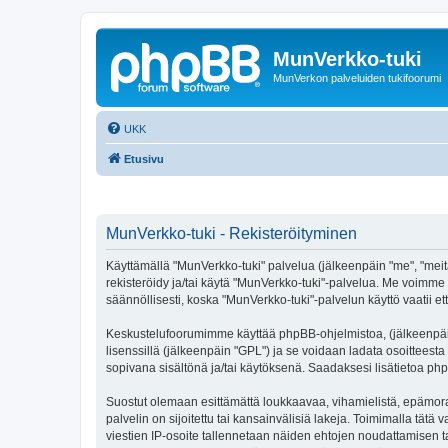
MunVerkko-tuki
MunVerkon palveluiden tukifoorumi
UKK
Etusivu
MunVerkko-tuki - Rekisteröityminen
Käyttämällä "MunVerkko-tuki" palvelua (jälkeenpäin "me", "meitä
rekisteröidy ja/tai käytä "MunVerkko-tuki"-palvelua. Me voim
säännöllisesti, koska "MunVerkko-tuki"-palvelun käyttö vaatii et
Keskustelufoorumimme käyttää phpBB-ohjelmistoa, (jälkeenpäin 
lisenssillä (jälkeenpäin "GPL") ja se voidaan ladata osoitteesta
sopivana sisältönä ja/tai käytöksenä. Saadaksesi lisätietoa php
Suostut olemaan esittämättä loukkaavaa, vihamielistä, epämoraa
palvelin on sijoitettu tai kansainvälisiä lakeja. Toimimalla tätä 
viestien IP-osoite tallennetaan näiden ehtojen noudattamisen tar