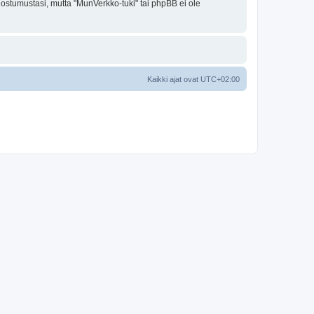
uostumustasi, mutta "MunVerkko-tuki" tai phpBB ei ole
Kaikki ajat ovat
UTC+02:00