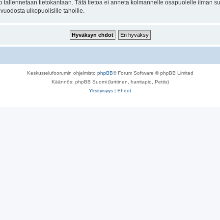
to tallennetaan tietokantaan. Tätä tietoa ei anneta kolmannelle osapuolelle ilman s
uodosta ulkopuolisille tahoille.
Keskustelufoorumin ohjelmisto
phpBB
® Forum Software © phpBB Limited
Käännös: phpBB Suomi (lurttinen, harritapio, Pettis)
Yksityisyys
|
Ehdot