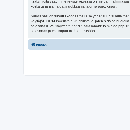
lisäksi, joita vaadimme rekisteröityessä on meidän hallinnassamme
koska tahansa haluat muokkaamalla omia asetuksiasi.
Salasanasi on turvattu koodaamalla se yhdensuuntaisella menete
käyttäjätiliisi "MunVerkko-tuki"-sivustolla, joten pidä se huol
salasanasi. Voit käyttää "unohdin salasanani" toimintoa phpBB
salasanan ja voit kirjautua jälleen sisään.
Etusivu