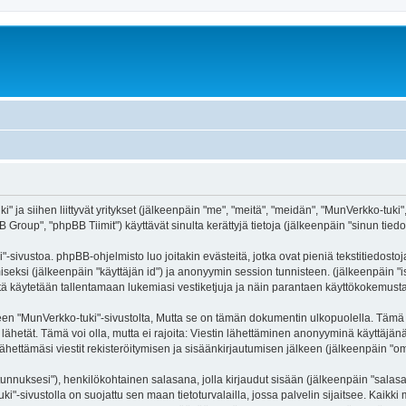
" ja siihen liittyvät yritykset (jälkeenpäin "me", "meitä", "meidän", "MunVerkko-tuki
roup", "phpBB Tiimit") käyttävät sinulta kerättyjä tietoja (jälkeenpäin "sinun tiedot
-sivustoa. phpBB-ohjelmisto luo joitakin evästeitä, jotka ovat pieniä tekstitiedostoj
miseksi (jälkeenpäin "käyttäjän id") ja anonyymin session tunnisteen. (jälkeenpäin 
äitä käytetään tallentamaan lukemiasi vestiketjuja ja näin parantaen käyttökokemusta
MunVerkko-tuki"-sivustolta, Mutta se on tämän dokumentin ulkopuolella. Tämä on ta
lähetät. Tämä voi olla, mutta ei rajoita: Viestin lähettäminen anonyyminä käyttäjänä
ähettämäsi viestit rekisteröitymisen ja sisäänkirjautumisen jälkeen (jälkeenpäin "oma
jätunnuksesi"), henkilökohtainen salasana, jolla kirjaudut sisään (jälkeenpäin "sala
uki"-sivustolla on suojattu sen maan tietoturvalailla, jossa palvelin sijaitsee. Kaik