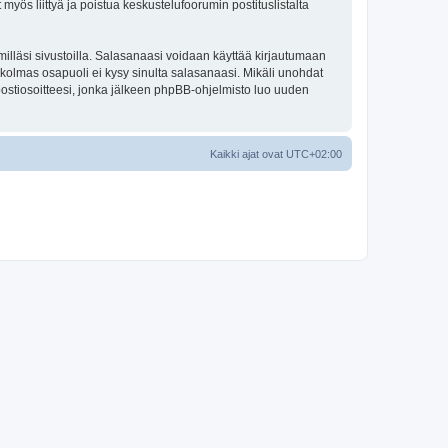
 myös liittyä ja poistua keskustelufoorumin postituslistalta
illäsi sivustoilla. Salasanaasi voidaan käyttää kirjautumaan
u kolmas osapuoli ei kysy sinulta salasanaasi. Mikäli unohdat
ostiosoitteesi, jonka jälkeen phpBB-ohjelmisto luo uuden
Kaikki ajat ovat
UTC+02:00