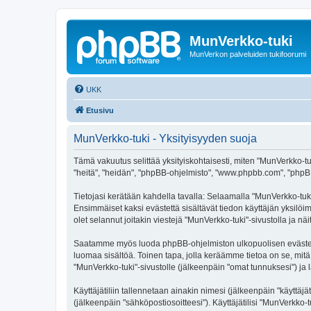
MunVerkko-tuki
MunVerkon palveluiden tukifoorumi
UKK
Etusivu
MunVerkko-tuki - Yksityisyyden suoja
Tämä vakuutus selittää yksityiskohtaisesti, miten "MunVerkko-tuki
"heitä", "heidän", "phpBB-ohjelmisto", "www.phpbb.com", "phpBB G
Tietojasi kerätään kahdella tavalla: Selaamalla "MunVerkko-tuki"
Ensimmäiset kaksi evästettä sisältävät tiedon käyttäjän yksilöi
olet selannut joitakin viestejä "MunVerkko-tuki"-sivustolla ja n
Saatamme myös luoda phpBB-ohjelmiston ulkopuolisen evästeen "
luomaa sisältöä. Toinen tapa, jolla keräämme tietoa on se, mitä 
"MunVerkko-tuki"-sivustolle (jälkeenpäin "omat tunnuksesi") ja l
Käyttäjätiliin tallennetaan ainakin nimesi (jälkeenpäin "käyttä
(jälkeenpäin "sähköpostiosoitteesi"). Käyttäjätilisi "MunVerkko-t