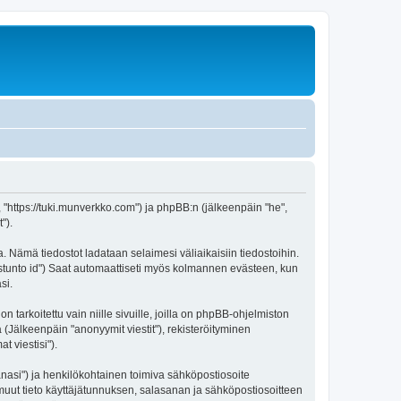
", "https://tuki.munverkko.com") ja phpBB:n (jälkeenpäin "he",
").
a. Nämä tiedostot ladataan selaimesi väliaikaisiin tiedostoihin.
"istunto id") Saat automaattiseti myös kolmannen evästeen, kun
si.
rkoitettu vain niille sivuille, joilla on phpBB-ohjelmiston
 (Jälkeenpäin "anonyymit viestit"), rekisteröityminen
t viestisi").
sanasi") ja henkilökohtainen toimiva sähköpostiosoite
ki muut tieto käyttäjätunnuksen, salasanan ja sähköpostiosoitteen