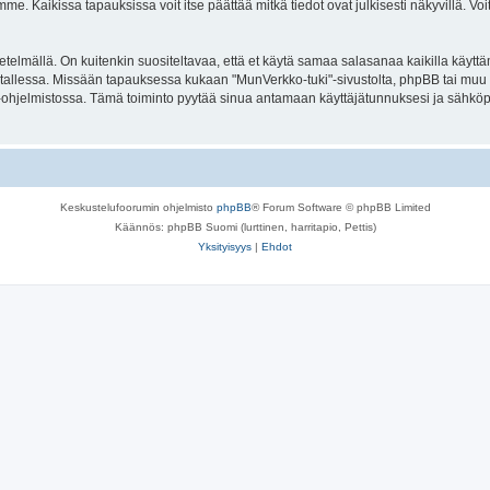
. Kaikissa tapauksissa voit itse päättää mitkä tiedot ovat julkisesti näkyvillä. Voit
lmällä. On kuitenkin suositeltavaa, että et käytä samaa salasanaa kaikilla käyttäm
ella tallessa. Missään tapauksessa kukaan "MunVerkko-tuki"-sivustolta, phpBB tai mu
-ohjelmistossa. Tämä toiminto pyytää sinua antamaan käyttäjätunnuksesi ja sähköp
Keskustelufoorumin ohjelmisto
phpBB
® Forum Software © phpBB Limited
Käännös: phpBB Suomi (lurttinen, harritapio, Pettis)
Yksityisyys
|
Ehdot