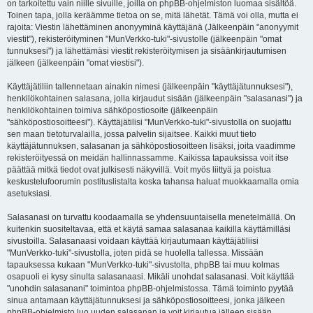
on tarkoitettu vain niille sivuille, joilla on phpBB-ohjelmiston luomaa sisältöä.
Toinen tapa, jolla keräämme tietoa on se, mitä lähetät. Tämä voi olla, mutta ei
rajoita: Viestin lähettäminen anonyyminä käyttäjänä (Jälkeenpäin "anonyymit
viestit"), rekisteröityminen "MunVerkko-tuki"-sivustolle (jälkeenpäin "omat
tunnuksesi") ja lähettämäsi viestit rekisteröitymisen ja sisäänkirjautumisen
jälkeen (jälkeenpäin "omat viestisi").
Käyttäjätiliin tallennetaan ainakin nimesi (jälkeenpäin "käyttäjätunnuksesi"),
henkilökohtainen salasana, jolla kirjaudut sisään (jälkeenpäin "salasanasi") ja
henkilökohtainen toimiva sähköpostiosoite (jälkeenpäin
"sähköpostiosoitteesi"). Käyttäjätilisi "MunVerkko-tuki"-sivustolla on suojattu
sen maan tietoturvalailla, jossa palvelin sijaitsee. Kaikki muut tieto
käyttäjätunnuksen, salasanan ja sähköpostiosoitteen lisäksi, joita vaadimme
rekisteröityessä on meidän hallinnassamme. Kaikissa tapauksissa voit itse
päättää mitkä tiedot ovat julkisesti näkyvillä. Voit myös liittyä ja poistua
keskustelufoorumin postituslistalta koska tahansa haluat muokkaamalla omia
asetuksiasi.
Salasanasi on turvattu koodaamalla se yhdensuuntaisella menetelmällä. On
kuitenkin suositeltavaa, että et käytä samaa salasanaa kaikilla käyttämilläsi
sivustoilla. Salasanaasi voidaan käyttää kirjautumaan käyttäjätiliisi
"MunVerkko-tuki"-sivustolla, joten pidä se huolella tallessa. Missään
tapauksessa kukaan "MunVerkko-tuki"-sivustolta, phpBB tai muu kolmas
osapuoli ei kysy sinulta salasanaasi. Mikäli unohdat salasanasi. Voit käyttää
"unohdin salasanani" toimintoa phpBB-ohjelmistossa. Tämä toiminto pyytää
sinua antamaan käyttäjätunnuksesi ja sähköpostiosoitteesi, jonka jälkeen
phpBB-ohjelmisto luo uuden salasanan ja voit kirjautua jälleen sisään.