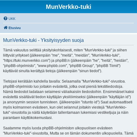
MunVerkko-tuki
UKK
Etusivu
MunVerkko-tuki - Yksityisyyden suoja
Tämä vakuutus selittää yksityiskohtaisesti, miten "MunVerkko-tuki" ja siihen
liittyvät yritykset (jälkeenpäin "me", "meitä", "meidän", "MunVerkko-tuki",
"https://tuki.munverkko.com") ja phpBB:n (jälkeenpäin "he", "heitä", "heidän",
"phpBB-ohjelmisto", "www.phpbb.com", "phpBB Group", "phpBB Tiimit")
käyttävät sinulta kerättyjä tietoja (jälkeenpäin "sinun tiedot").
Tietojasi kerätään kahdella tavalla: Selaamalla "MunVerkko-tuki"-sivustoa.
phpBB-ohjelmisto luo joitakin evästeitä, jotka ovat pieniä tekstitiedostoja.
Nämä tiedostot ladataan selaimesi väliaikaisiin tiedostoihin. Ensimmäiset kaksi
evästettä sisältävät tiedon käyttäjän yksilöimiseksi (jälkeenpäin "käyttäjän id")
ja anonyymin session tunnisteen. (jälkeenpäin "istunto id") Saat automaattiseti
myös kolmannen evästeen, kun olet selannut joitakin viestejä "MunVerkko-
tuki"-sivustolla ja näitä käytetään tallentamaan lukemiasi vestiketjuja ja näin
parantaen käyttökokemustasi.
Saatamme myös luoda phpBB-ohjelmiston ulkopuolisen evästeen
"MunVerkko-tuki"-sivustolta, Mutta se on tämän dokumentin ulkopuolella. Tämä