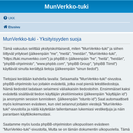
MunVerkko-tuki
UKK
Etusivu
MunVerkko-tuki - Yksityisyyden suoja
Tämä vakuutus selittää yksityiskohtaisesti, miten "MunVerkko-tuki" ja siihen
liittyvät yritykset (jälkeenpäin "me", "meitä", "meidän", "MunVerkko-tuki",
"https://tuki.munverkko.com") ja phpBB:n (jälkeenpäin "he", "heitä", "heidän",
"phpBB-ohjelmisto", "www.phpbb.com", "phpBB Group", "phpBB Tiimit")
käyttävät sinulta kerättyjä tietoja (jälkeenpäin "sinun tiedot").
Tietojasi kerätään kahdella tavalla: Selaamalla "MunVerkko-tuki"-sivustoa.
phpBB-ohjelmisto luo joitakin evästeitä, jotka ovat pieniä tekstitiedostoja.
Nämä tiedostot ladataan selaimesi väliaikaisiin tiedostoihin. Ensimmäiset kaksi
evästettä sisältävät tiedon käyttäjän yksilöimiseksi (jälkeenpäin "käyttäjän id")
ja anonyymin session tunnisteen. (jälkeenpäin "istunto id") Saat automaattiseti
myös kolmannen evästeen, kun olet selannut joitakin viestejä "MunVerkko-
tuki"-sivustolla ja näitä käytetään tallentamaan lukemiasi vestiketjuja ja näin
parantaen käyttökokemustasi.
Saatamme myös luoda phpBB-ohjelmiston ulkopuolisen evästeen
"MunVerkko-tuki"-sivustolta, Mutta se on tämän dokumentin ulkopuolella. Tämä