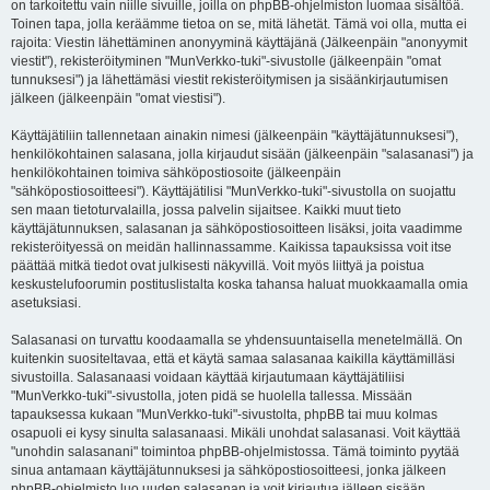
on tarkoitettu vain niille sivuille, joilla on phpBB-ohjelmiston luomaa sisältöä.
Toinen tapa, jolla keräämme tietoa on se, mitä lähetät. Tämä voi olla, mutta ei
rajoita: Viestin lähettäminen anonyyminä käyttäjänä (Jälkeenpäin "anonyymit
viestit"), rekisteröityminen "MunVerkko-tuki"-sivustolle (jälkeenpäin "omat
tunnuksesi") ja lähettämäsi viestit rekisteröitymisen ja sisäänkirjautumisen
jälkeen (jälkeenpäin "omat viestisi").
Käyttäjätiliin tallennetaan ainakin nimesi (jälkeenpäin "käyttäjätunnuksesi"),
henkilökohtainen salasana, jolla kirjaudut sisään (jälkeenpäin "salasanasi") ja
henkilökohtainen toimiva sähköpostiosoite (jälkeenpäin
"sähköpostiosoitteesi"). Käyttäjätilisi "MunVerkko-tuki"-sivustolla on suojattu
sen maan tietoturvalailla, jossa palvelin sijaitsee. Kaikki muut tieto
käyttäjätunnuksen, salasanan ja sähköpostiosoitteen lisäksi, joita vaadimme
rekisteröityessä on meidän hallinnassamme. Kaikissa tapauksissa voit itse
päättää mitkä tiedot ovat julkisesti näkyvillä. Voit myös liittyä ja poistua
keskustelufoorumin postituslistalta koska tahansa haluat muokkaamalla omia
asetuksiasi.
Salasanasi on turvattu koodaamalla se yhdensuuntaisella menetelmällä. On
kuitenkin suositeltavaa, että et käytä samaa salasanaa kaikilla käyttämilläsi
sivustoilla. Salasanaasi voidaan käyttää kirjautumaan käyttäjätiliisi
"MunVerkko-tuki"-sivustolla, joten pidä se huolella tallessa. Missään
tapauksessa kukaan "MunVerkko-tuki"-sivustolta, phpBB tai muu kolmas
osapuoli ei kysy sinulta salasanaasi. Mikäli unohdat salasanasi. Voit käyttää
"unohdin salasanani" toimintoa phpBB-ohjelmistossa. Tämä toiminto pyytää
sinua antamaan käyttäjätunnuksesi ja sähköpostiosoitteesi, jonka jälkeen
phpBB-ohjelmisto luo uuden salasanan ja voit kirjautua jälleen sisään.