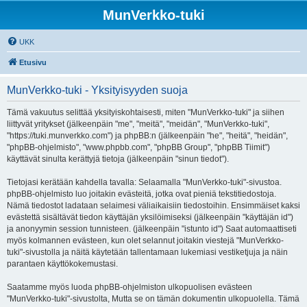
MunVerkko-tuki
UKK
Etusivu
MunVerkko-tuki - Yksityisyyden suoja
Tämä vakuutus selittää yksityiskohtaisesti, miten "MunVerkko-tuki" ja siihen
liittyvät yritykset (jälkeenpäin "me", "meitä", "meidän", "MunVerkko-tuki",
"https://tuki.munverkko.com") ja phpBB:n (jälkeenpäin "he", "heitä", "heidän",
"phpBB-ohjelmisto", "www.phpbb.com", "phpBB Group", "phpBB Tiimit")
käyttävät sinulta kerättyjä tietoja (jälkeenpäin "sinun tiedot").
Tietojasi kerätään kahdella tavalla: Selaamalla "MunVerkko-tuki"-sivustoa.
phpBB-ohjelmisto luo joitakin evästeitä, jotka ovat pieniä tekstitiedostoja.
Nämä tiedostot ladataan selaimesi väliaikaisiin tiedostoihin. Ensimmäiset kaksi
evästettä sisältävät tiedon käyttäjän yksilöimiseksi (jälkeenpäin "käyttäjän id")
ja anonyymin session tunnisteen. (jälkeenpäin "istunto id") Saat automaattiseti
myös kolmannen evästeen, kun olet selannut joitakin viestejä "MunVerkko-
tuki"-sivustolla ja näitä käytetään tallentamaan lukemiasi vestiketjuja ja näin
parantaen käyttökokemustasi.
Saatamme myös luoda phpBB-ohjelmiston ulkopuolisen evästeen
"MunVerkko-tuki"-sivustolta, Mutta se on tämän dokumentin ulkopuolella. Tämä