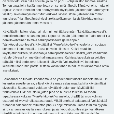
on tarkoitettu vain niille sivuille, joilla on phpBB-ohjelmiston luomaa sisältöä.
Toinen tapa, jolla keräämme tietoa on se, mitä lähetät. Tämä voi olla, mutta ei
rajoita: Viestin lähettäminen anonyyminä käyttäjänä (Jälkeenpäin "anonyymit
viestit"), rekisteröityminen "MunVerkko-tuki"-sivustolle (jälkeenpäin "omat
tunnuksesi") ja lähettämäsi viestit rekisteröitymisen ja sisäänkirjautumisen
jälkeen (jälkeenpäin "omat viestisi").
Käyttäjätiliin tallennetaan ainakin nimesi (jälkeenpäin "käyttäjätunnuksesi"),
henkilökohtainen salasana, jolla kirjaudut sisään (jälkeenpäin "salasanasi") ja
henkilökohtainen toimiva sähköpostiosoite (jälkeenpäin
"sähköpostiosoitteesi"). Käyttäjätilisi "MunVerkko-tuki"-sivustolla on suojattu
sen maan tietoturvalailla, jossa palvelin sijaitsee. Kaikki muut tieto
käyttäjätunnuksen, salasanan ja sähköpostiosoitteen lisäksi, joita vaadimme
rekisteröityessä on meidän hallinnassamme. Kaikissa tapauksissa voit itse
päättää mitkä tiedot ovat julkisesti näkyvillä. Voit myös liittyä ja poistua
keskustelufoorumin postituslistalta koska tahansa haluat muokkaamalla omia
asetuksiasi.
Salasanasi on turvattu koodaamalla se yhdensuuntaisella menetelmällä. On
kuitenkin suositeltavaa, että et käytä samaa salasanaa kaikilla käyttämilläsi
sivustoilla. Salasanaasi voidaan käyttää kirjautumaan käyttäjätiliisi
"MunVerkko-tuki"-sivustolla, joten pidä se huolella tallessa. Missään
tapauksessa kukaan "MunVerkko-tuki"-sivustolta, phpBB tai muu kolmas
osapuoli ei kysy sinulta salasanaasi. Mikäli unohdat salasanasi. Voit käyttää
"unohdin salasanani" toimintoa phpBB-ohjelmistossa. Tämä toiminto pyytää
sinua antamaan käyttäjätunnuksesi ja sähköpostiosoitteesi, jonka jälkeen
phpBB-ohjelmisto luo uuden salasanan ja voit kirjautua jälleen sisään.