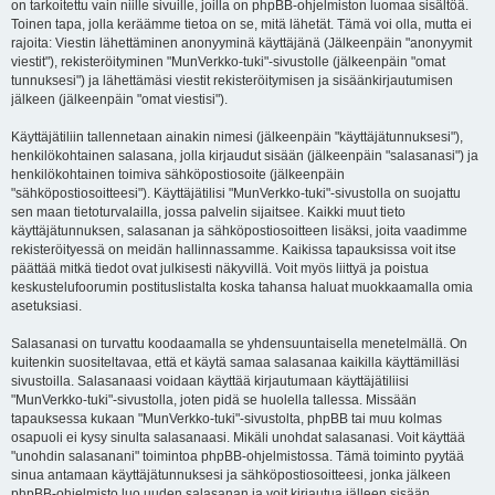
on tarkoitettu vain niille sivuille, joilla on phpBB-ohjelmiston luomaa sisältöä.
Toinen tapa, jolla keräämme tietoa on se, mitä lähetät. Tämä voi olla, mutta ei
rajoita: Viestin lähettäminen anonyyminä käyttäjänä (Jälkeenpäin "anonyymit
viestit"), rekisteröityminen "MunVerkko-tuki"-sivustolle (jälkeenpäin "omat
tunnuksesi") ja lähettämäsi viestit rekisteröitymisen ja sisäänkirjautumisen
jälkeen (jälkeenpäin "omat viestisi").
Käyttäjätiliin tallennetaan ainakin nimesi (jälkeenpäin "käyttäjätunnuksesi"),
henkilökohtainen salasana, jolla kirjaudut sisään (jälkeenpäin "salasanasi") ja
henkilökohtainen toimiva sähköpostiosoite (jälkeenpäin
"sähköpostiosoitteesi"). Käyttäjätilisi "MunVerkko-tuki"-sivustolla on suojattu
sen maan tietoturvalailla, jossa palvelin sijaitsee. Kaikki muut tieto
käyttäjätunnuksen, salasanan ja sähköpostiosoitteen lisäksi, joita vaadimme
rekisteröityessä on meidän hallinnassamme. Kaikissa tapauksissa voit itse
päättää mitkä tiedot ovat julkisesti näkyvillä. Voit myös liittyä ja poistua
keskustelufoorumin postituslistalta koska tahansa haluat muokkaamalla omia
asetuksiasi.
Salasanasi on turvattu koodaamalla se yhdensuuntaisella menetelmällä. On
kuitenkin suositeltavaa, että et käytä samaa salasanaa kaikilla käyttämilläsi
sivustoilla. Salasanaasi voidaan käyttää kirjautumaan käyttäjätiliisi
"MunVerkko-tuki"-sivustolla, joten pidä se huolella tallessa. Missään
tapauksessa kukaan "MunVerkko-tuki"-sivustolta, phpBB tai muu kolmas
osapuoli ei kysy sinulta salasanaasi. Mikäli unohdat salasanasi. Voit käyttää
"unohdin salasanani" toimintoa phpBB-ohjelmistossa. Tämä toiminto pyytää
sinua antamaan käyttäjätunnuksesi ja sähköpostiosoitteesi, jonka jälkeen
phpBB-ohjelmisto luo uuden salasanan ja voit kirjautua jälleen sisään.