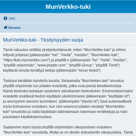
MunVerkko-tuki
UKK
Etusivu
MunVerkko-tuki - Yksityisyyden suoja
Tämä vakuutus selittää yksityiskohtaisesti, miten "MunVerkko-tuki" ja siihen
liittyvät yritykset (jälkeenpäin "me", "meitä", "meidän", "MunVerkko-tuki",
"https://tuki.munverkko.com") ja phpBB:n (jälkeenpäin "he", "heitä", "heidän",
"phpBB-ohjelmisto", "www.phpbb.com", "phpBB Group", "phpBB Tiimit")
käyttävät sinulta kerättyjä tietoja (jälkeenpäin "sinun tiedot").
Tietojasi kerätään kahdella tavalla: Selaamalla "MunVerkko-tuki"-sivustoa.
phpBB-ohjelmisto luo joitakin evästeitä, jotka ovat pieniä tekstitiedostoja.
Nämä tiedostot ladataan selaimesi väliaikaisiin tiedostoihin. Ensimmäiset kaksi
evästettä sisältävät tiedon käyttäjän yksilöimiseksi (jälkeenpäin "käyttäjän id")
ja anonyymin session tunnisteen. (jälkeenpäin "istunto id") Saat automaattiseti
myös kolmannen evästeen, kun olet selannut joitakin viestejä "MunVerkko-
tuki"-sivustolla ja näitä käytetään tallentamaan lukemiasi vestiketjuja ja näin
parantaen käyttökokemustasi.
Saatamme myös luoda phpBB-ohjelmiston ulkopuolisen evästeen
"MunVerkko-tuki"-sivustolta, Mutta se on tämän dokumentin ulkopuolella. Tämä