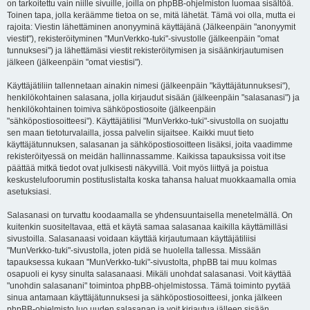
on tarkoitettu vain niille sivuille, joilla on phpBB-ohjelmiston luomaa sisältöä.
Toinen tapa, jolla keräämme tietoa on se, mitä lähetät. Tämä voi olla, mutta ei
rajoita: Viestin lähettäminen anonyyminä käyttäjänä (Jälkeenpäin "anonyymit
viestit"), rekisteröityminen "MunVerkko-tuki"-sivustolle (jälkeenpäin "omat
tunnuksesi") ja lähettämäsi viestit rekisteröitymisen ja sisäänkirjautumisen
jälkeen (jälkeenpäin "omat viestisi").
Käyttäjätiliin tallennetaan ainakin nimesi (jälkeenpäin "käyttäjätunnuksesi"),
henkilökohtainen salasana, jolla kirjaudut sisään (jälkeenpäin "salasanasi") ja
henkilökohtainen toimiva sähköpostiosoite (jälkeenpäin
"sähköpostiosoitteesi"). Käyttäjätilisi "MunVerkko-tuki"-sivustolla on suojattu
sen maan tietoturvalailla, jossa palvelin sijaitsee. Kaikki muut tieto
käyttäjätunnuksen, salasanan ja sähköpostiosoitteen lisäksi, joita vaadimme
rekisteröityessä on meidän hallinnassamme. Kaikissa tapauksissa voit itse
päättää mitkä tiedot ovat julkisesti näkyvillä. Voit myös liittyä ja poistua
keskustelufoorumin postituslistalta koska tahansa haluat muokkaamalla omia
asetuksiasi.
Salasanasi on turvattu koodaamalla se yhdensuuntaisella menetelmällä. On
kuitenkin suositeltavaa, että et käytä samaa salasanaa kaikilla käyttämilläsi
sivustoilla. Salasanaasi voidaan käyttää kirjautumaan käyttäjätiliisi
"MunVerkko-tuki"-sivustolla, joten pidä se huolella tallessa. Missään
tapauksessa kukaan "MunVerkko-tuki"-sivustolta, phpBB tai muu kolmas
osapuoli ei kysy sinulta salasanaasi. Mikäli unohdat salasanasi. Voit käyttää
"unohdin salasanani" toimintoa phpBB-ohjelmistossa. Tämä toiminto pyytää
sinua antamaan käyttäjätunnuksesi ja sähköpostiosoitteesi, jonka jälkeen
phpBB-ohjelmisto luo uuden salasanan ja voit kirjautua jälleen sisään.