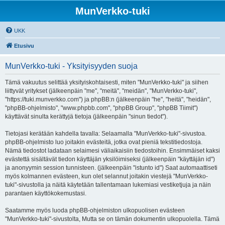
MunVerkko-tuki
UKK
Etusivu
MunVerkko-tuki - Yksityisyyden suoja
Tämä vakuutus selittää yksityiskohtaisesti, miten "MunVerkko-tuki" ja siihen
liittyvät yritykset (jälkeenpäin "me", "meitä", "meidän", "MunVerkko-tuki",
"https://tuki.munverkko.com") ja phpBB:n (jälkeenpäin "he", "heitä", "heidän",
"phpBB-ohjelmisto", "www.phpbb.com", "phpBB Group", "phpBB Tiimit")
käyttävät sinulta kerättyjä tietoja (jälkeenpäin "sinun tiedot").
Tietojasi kerätään kahdella tavalla: Selaamalla "MunVerkko-tuki"-sivustoa.
phpBB-ohjelmisto luo joitakin evästeitä, jotka ovat pieniä tekstitiedostoja.
Nämä tiedostot ladataan selaimesi väliaikaisiin tiedostoihin. Ensimmäiset kaksi
evästettä sisältävät tiedon käyttäjän yksilöimiseksi (jälkeenpäin "käyttäjän id")
ja anonyymin session tunnisteen. (jälkeenpäin "istunto id") Saat automaattiseti
myös kolmannen evästeen, kun olet selannut joitakin viestejä "MunVerkko-
tuki"-sivustolla ja näitä käytetään tallentamaan lukemiasi vestiketjuja ja näin
parantaen käyttökokemustasi.
Saatamme myös luoda phpBB-ohjelmiston ulkopuolisen evästeen
"MunVerkko-tuki"-sivustolta, Mutta se on tämän dokumentin ulkopuolella. Tämä