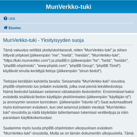
MunVerkko-tuki
UKK
Etusivu
MunVerkko-tuki - Yksityisyyden suoja
Tämä vakuutus selittää yksityiskohtaisesti, miten "MunVerkko-tuki" ja siihen
liittyvät yritykset (jälkeenpäin "me", "meitä", "meidän", "MunVerkko-tuki",
"https://tuki.munverkko.com") ja phpBB:n (jälkeenpäin "he", "heitä", "heidän",
"phpBB-ohjelmisto", "www.phpbb.com", "phpBB Group", "phpBB Tiimit")
käyttävät sinulta kerättyjä tietoja (jälkeenpäin "sinun tiedot").
Tietojasi kerätään kahdella tavalla: Selaamalla "MunVerkko-tuki"-sivustoa.
phpBB-ohjelmisto luo joitakin evästeitä, jotka ovat pieniä tekstitiedostoja.
Nämä tiedostot ladataan selaimesi väliaikaisiin tiedostoihin. Ensimmäiset kaksi
evästettä sisältävät tiedon käyttäjän yksilöimiseksi (jälkeenpäin "käyttäjän id")
ja anonyymin session tunnisteen. (jälkeenpäin "istunto id") Saat automaattiseti
myös kolmannen evästeen, kun olet selannut joitakin viestejä "MunVerkko-
tuki"-sivustolla ja näitä käytetään tallentamaan lukemiasi vestiketjuja ja näin
parantaen käyttökokemustasi.
Saatamme myös luoda phpBB-ohjelmiston ulkopuolisen evästeen
"MunVerkko-tuki"-sivustolta, Mutta se on tämän dokumentin ulkopuolella. Tämä