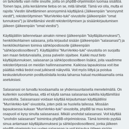
on tarkoitettu vain niille sivuille, joilla on phpBB-ohjelmiston luomaa sisältöä.
Toinen tapa, jolla keräämme tietoa on se, mitä lähetät. Tämä voi olla, mutta ei
rajoita: Viestin lähettäminen anonyyminä käyttäjänä (Jälkeenpäin "anonyymit
viestit"), rekisteröityminen "MunVerkko-tuki"-sivustolle (jälkeenpäin "omat
tunnuksesi") ja lähettämäsi viestit rekisteröitymisen ja sisäänkirjautumisen
jälkeen (jälkeenpäin "omat viestisi").
Käyttäjätiliin tallennetaan ainakin nimesi (jälkeenpäin "käyttäjätunnuksesi"),
henkilökohtainen salasana, jolla kirjaudut sisään (jälkeenpäin "salasanasi") ja
henkilökohtainen toimiva sähköpostiosoite (jälkeenpäin
"sähköpostiosoitteesi"). Käyttäjätilisi "MunVerkko-tuki"-sivustolla on suojattu
sen maan tietoturvalailla, jossa palvelin sijaitsee. Kaikki muut tieto
käyttäjätunnuksen, salasanan ja sähköpostiosoitteen lisäksi, joita vaadimme
rekisteröityessä on meidän hallinnassamme. Kaikissa tapauksissa voit itse
päättää mitkä tiedot ovat julkisesti näkyvillä. Voit myös liittyä ja poistua
keskustelufoorumin postituslistalta koska tahansa haluat muokkaamalla omia
asetuksiasi.
Salasanasi on turvattu koodaamalla se yhdensuuntaisella menetelmällä. On
kuitenkin suositeltavaa, että et käytä samaa salasanaa kaikilla käyttämilläsi
sivustoilla. Salasanaasi voidaan käyttää kirjautumaan käyttäjätiliisi
"MunVerkko-tuki"-sivustolla, joten pidä se huolella tallessa. Missään
tapauksessa kukaan "MunVerkko-tuki"-sivustolta, phpBB tai muu kolmas
osapuoli ei kysy sinulta salasanaasi. Mikäli unohdat salasanasi. Voit käyttää
"unohdin salasanani" toimintoa phpBB-ohjelmistossa. Tämä toiminto pyytää
sinua antamaan käyttäjätunnuksesi ja sähköpostiosoitteesi, jonka jälkeen
phpBB-ohjelmisto luo uuden salasanan ja voit kirjautua jälleen sisään.