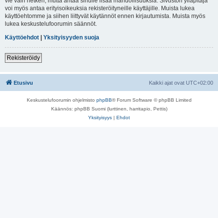
vie vain hetken, mutta antaa sinulle lisää mahdollisuuksia. Sivuston ylläpitäjä
voi myös antaa erityisoikeuksia rekisteröityneille käyttäjille. Muista lukea
käyttöehtomme ja siihen liittyvät käytännöt ennen kirjautumista. Muista myös
lukea keskustelufoorumin säännöt.
Käyttöehdot
|
Yksityisyyden suoja
Rekisteröidy
Etusivu
Kaikki ajat ovat
UTC+02:00
Keskustelufoorumin ohjelmisto
phpBB
® Forum Software © phpBB Limited
Käännös: phpBB Suomi (lurttinen, harritapio, Pettis)
Yksityisyys
|
Ehdot