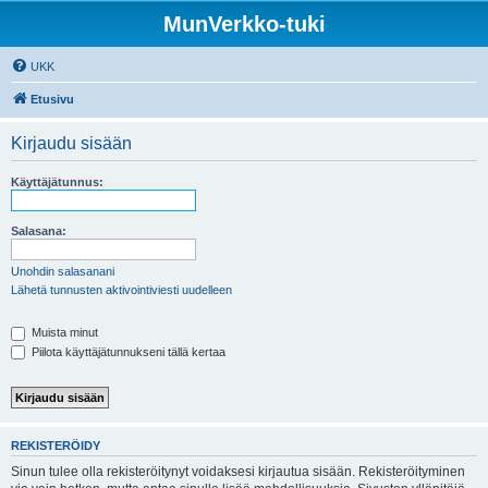
MunVerkko-tuki
UKK
Etusivu
Kirjaudu sisään
Käyttäjätunnus:
Salasana:
Unohdin salasanani
Lähetä tunnusten aktivointiviesti uudelleen
Muista minut
Piilota käyttäjätunnukseni tällä kertaa
REKISTERÖIDY
Sinun tulee olla rekisteröitynyt voidaksesi kirjautua sisään. Rekisteröityminen