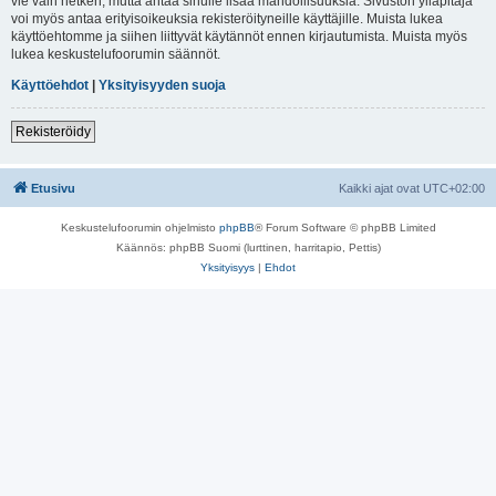
vie vain hetken, mutta antaa sinulle lisää mahdollisuuksia. Sivuston ylläpitäjä
voi myös antaa erityisoikeuksia rekisteröityneille käyttäjille. Muista lukea
käyttöehtomme ja siihen liittyvät käytännöt ennen kirjautumista. Muista myös
lukea keskustelufoorumin säännöt.
Käyttöehdot
|
Yksityisyyden suoja
Rekisteröidy
Etusivu
Kaikki ajat ovat
UTC+02:00
Keskustelufoorumin ohjelmisto
phpBB
® Forum Software © phpBB Limited
Käännös: phpBB Suomi (lurttinen, harritapio, Pettis)
Yksityisyys
|
Ehdot