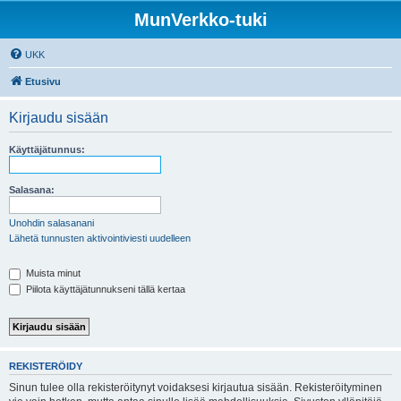
MunVerkko-tuki
UKK
Etusivu
Kirjaudu sisään
Käyttäjätunnus:
Salasana:
Unohdin salasanani
Lähetä tunnusten aktivointiviesti uudelleen
Muista minut
Piilota käyttäjätunnukseni tällä kertaa
REKISTERÖIDY
Sinun tulee olla rekisteröitynyt voidaksesi kirjautua sisään. Rekisteröityminen