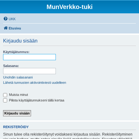
MunVerkko-tuki
UKK
Etusivu
Kirjaudu sisään
Käyttäjätunnus:
Salasana:
Unohdin salasanani
Lähetä tunnusten aktivointiviesti uudelleen
Muista minut
Piilota käyttäjätunnukseni tällä kertaa
REKISTERÖIDY
Sinun tulee olla rekisteröitynyt voidaksesi kirjautua sisään. Rekisteröityminen