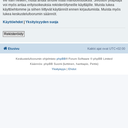
vie vain hetken, mutta antaa sinulle lisää mahdollisuuksia. Sivuston ylläpitäjä
voi myös antaa erityisoikeuksia rekisteröityneille käyttäjille. Muista lukea
käyttöehtomme ja siihen liittyvät käytännöt ennen kirjautumista. Muista myös
lukea keskustelufoorumin säännöt.
Käyttöehdot
|
Yksityisyyden suoja
Rekisteröidy
Etusivu
Kaikki ajat ovat
UTC+02:00
Keskustelufoorumin ohjelmisto
phpBB
® Forum Software © phpBB Limited
Käännös: phpBB Suomi (lurttinen, harritapio, Pettis)
Yksityisyys
|
Ehdot