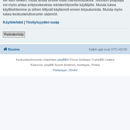
vie vain hetken, mutta antaa sinulle lisää mahdollisuuksia. Sivuston ylläpitäjä
voi myös antaa erityisoikeuksia rekisteröityneille käyttäjille. Muista lukea
käyttöehtomme ja siihen liittyvät käytännöt ennen kirjautumista. Muista myös
lukea keskustelufoorumin säännöt.
Käyttöehdot
|
Yksityisyyden suoja
Rekisteröidy
Etusivu
Kaikki ajat ovat
UTC+02:00
Keskustelufoorumin ohjelmisto
phpBB
® Forum Software © phpBB Limited
Käännös: phpBB Suomi (lurttinen, harritapio, Pettis)
Yksityisyys
|
Ehdot