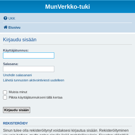
MunVerkko-tuki
UKK
Etusivu
Kirjaudu sisään
Käyttäjätunnus:
Salasana:
Unohdin salasanani
Lähetä tunnusten aktivointiviesti uudelleen
Muista minut
Piilota käyttäjätunnukseni tällä kertaa
REKISTERÖIDY
Sinun tulee olla rekisteröitynyt voidaksesi kirjautua sisään. Rekisteröityminen