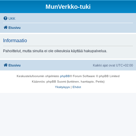
MunVerkko-tuki
UKK
Etusivu
Informaatio
Pahoittelut, mutta sinulla ei ole oikeuksia käyttää hakupalvelua.
Etusivu
Kaikki ajat ovat
UTC+02:00
Keskustelufoorumin ohjelmisto
phpBB
® Forum Software © phpBB Limited
Käännös: phpBB Suomi (lurttinen, harritapio, Pettis)
Yksityisyys
|
Ehdot