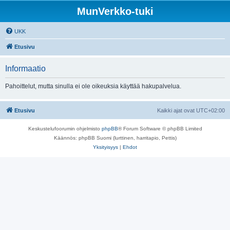
MunVerkko-tuki
UKK
Etusivu
Informaatio
Pahoittelut, mutta sinulla ei ole oikeuksia käyttää hakupalvelua.
Etusivu
Kaikki ajat ovat
UTC+02:00
Keskustelufoorumin ohjelmisto
phpBB
® Forum Software © phpBB Limited
Käännös: phpBB Suomi (lurttinen, harritapio, Pettis)
Yksityisyys
|
Ehdot