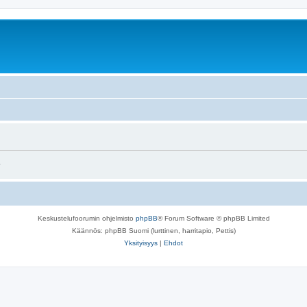
.
Keskustelufoorumin ohjelmisto
phpBB
® Forum Software © phpBB Limited
Käännös: phpBB Suomi (lurttinen, harritapio, Pettis)
Yksityisyys
|
Ehdot