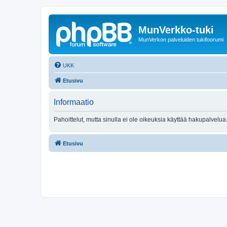
MunVerkko-tuki
MunVerkon palveluiden tukifoorumi
UKK
Etusivu
Informaatio
Pahoittelut, mutta sinulla ei ole oikeuksia käyttää hakupalvelua
Etusivu