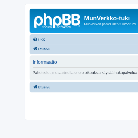
MunVerkko-tuki
MunVerkon palveluiden tukifoorumi
UKK
Etusivu
Informaatio
Pahoittelut, mutta sinulla ei ole oikeuksia käyttää hakupalvelua
Etusivu