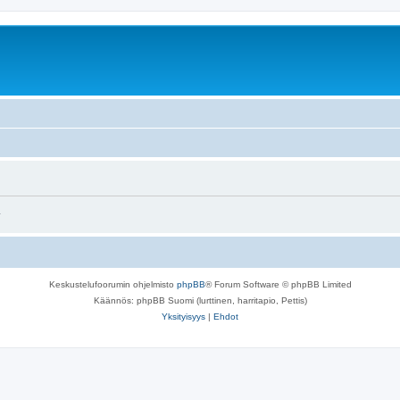
.
Keskustelufoorumin ohjelmisto
phpBB
® Forum Software © phpBB Limited
Käännös: phpBB Suomi (lurttinen, harritapio, Pettis)
Yksityisyys
|
Ehdot