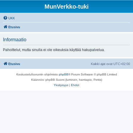
MunVerkko-tuki
UKK
Etusivu
Informaatio
Pahoittelut, mutta sinulla ei ole oikeuksia käyttää hakupalvelua.
Etusivu
Kaikki ajat ovat
UTC+02:00
Keskustelufoorumin ohjelmisto
phpBB
® Forum Software © phpBB Limited
Käännös: phpBB Suomi (lurttinen, harritapio, Pettis)
Yksityisyys
|
Ehdot