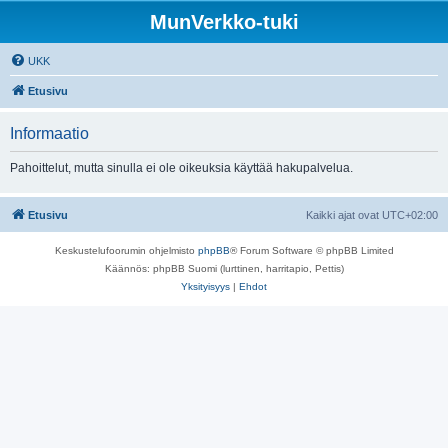
MunVerkko-tuki
UKK
Etusivu
Informaatio
Pahoittelut, mutta sinulla ei ole oikeuksia käyttää hakupalvelua.
Etusivu
Kaikki ajat ovat
UTC+02:00
Keskustelufoorumin ohjelmisto
phpBB
® Forum Software © phpBB Limited
Käännös: phpBB Suomi (lurttinen, harritapio, Pettis)
Yksityisyys
|
Ehdot