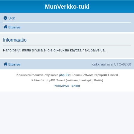
MunVerkko-tuki
UKK
Etusivu
Informaatio
Pahoittelut, mutta sinulla ei ole oikeuksia käyttää hakupalvelua.
Etusivu
Kaikki ajat ovat
UTC+02:00
Keskustelufoorumin ohjelmisto
phpBB
® Forum Software © phpBB Limited
Käännös: phpBB Suomi (lurttinen, harritapio, Pettis)
Yksityisyys
|
Ehdot