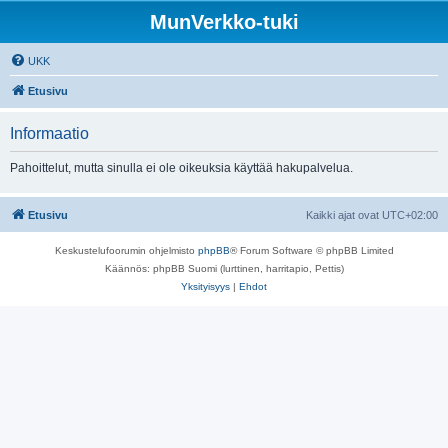
MunVerkko-tuki
UKK
Etusivu
Informaatio
Pahoittelut, mutta sinulla ei ole oikeuksia käyttää hakupalvelua.
Etusivu
Kaikki ajat ovat
UTC+02:00
Keskustelufoorumin ohjelmisto
phpBB
® Forum Software © phpBB Limited
Käännös: phpBB Suomi (lurttinen, harritapio, Pettis)
Yksityisyys
|
Ehdot