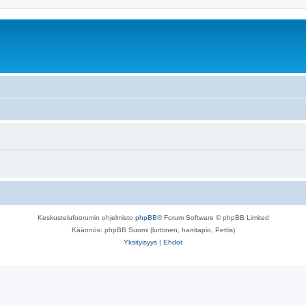
.
Keskustelufoorumin ohjelmisto
phpBB
® Forum Software © phpBB Limited
Käännös: phpBB Suomi (lurttinen, harritapio, Pettis)
Yksityisyys
|
Ehdot