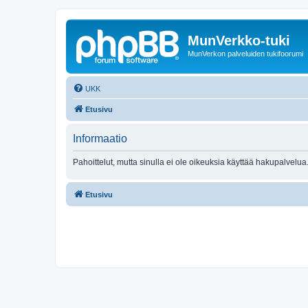
MunVerkko-tuki
MunVerkon palveluiden tukifoorumi
UKK
Etusivu
Informaatio
Pahoittelut, mutta sinulla ei ole oikeuksia käyttää hakupalvelua
Etusivu