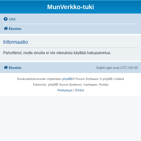
MunVerkko-tuki
UKK
Etusivu
Informaatio
Pahoittelut, mutta sinulla ei ole oikeuksia käyttää hakupalvelua.
Etusivu
Kaikki ajat ovat
UTC+02:00
Keskustelufoorumin ohjelmisto
phpBB
® Forum Software © phpBB Limited
Käännös: phpBB Suomi (lurttinen, harritapio, Pettis)
Yksityisyys
|
Ehdot