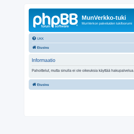
MunVerkko-tuki
MunVerkon palveluiden tukifoorumi
UKK
Etusivu
Informaatio
Pahoittelut, mutta sinulla ei ole oikeuksia käyttää hakupalvelua
Etusivu