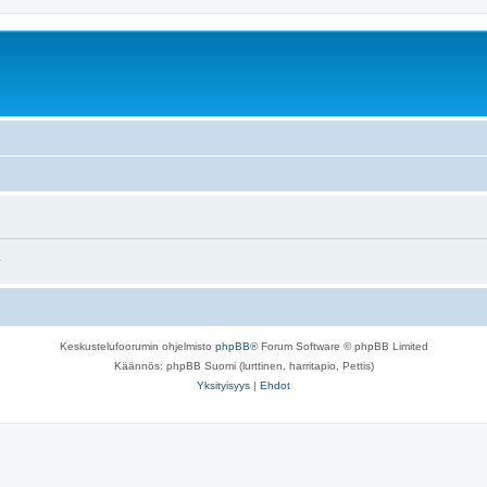
.
Keskustelufoorumin ohjelmisto
phpBB
® Forum Software © phpBB Limited
Käännös: phpBB Suomi (lurttinen, harritapio, Pettis)
Yksityisyys
|
Ehdot