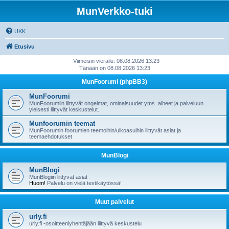
MunVerkko-tuki
UKK
Etusivu
Viimeisin vierailu: 08.08.2026 13:23
Tänään on 08.08.2026 13:23
MunFoorumi (phpBB3)
MunFoorumi
MunFoorumiin liittyvät ongelmat, ominaisuudet yms. aiheet ja palveluun
yleisesti liittyvät keskustelut.
Munfoorumin teemat
MunFoorumin foorumien teemoihin/ulkoasuihin liittyvät asiat ja
teemaehdotukset
MunBlogi
MunBlogi
MunBlogiin liittyvät asiat
Huom!
Palvelu on vielä testikäytössä!
Muut palvelut
urly.fi
urly.fi -osoitteenlyhentäjään liittyvä keskustelu