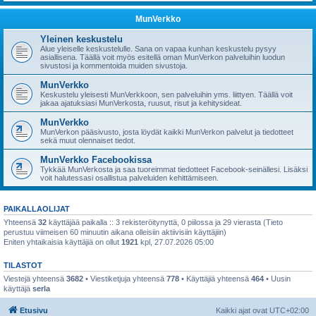
MunVerkko
Yleinen keskustelu
Alue yleiselle keskustelulle. Sana on vapaa kunhan keskustelu pysyy
asiallisena. Täällä voit myös esitellä oman MunVerkon palveluihin luodun
sivustosi ja kommentoida muiden sivustoja.
MunVerkko
Keskustelu yleisesti MunVerkkoon, sen palveluihin yms. liittyen. Täällä voit
jakaa ajatuksiasi MunVerkosta, ruusut, risut ja kehitysideat.
MunVerkko
MunVerkon pääsivusto, josta löydät kaikki MunVerkon palvelut ja tiedotteet
sekä muut olennaiset tiedot.
MunVerkko Facebookissa
Tykkää MunVerkosta ja saa tuoreimmat tiedotteet Facebook-seinällesi. Lisäksi
voit halutessasi osallistua palveluiden kehittämiseen.
PAIKALLAOLIJAT
Yhteensä
32
käyttäjää paikalla :: 3 rekisteröitynyttä, 0 piilossa ja 29 vierasta (Tieto
perustuu viimeisen 60 minuutin aikana olleisiin aktiivisiin käyttäjiin)
Eniten yhtaikaisia käyttäjiä on ollut
1921
kpl, 27.07.2026 05:00
TILASTOT
Viestejä yhteensä
3682
• Viestiketjuja yhteensä
778
• Käyttäjiä yhteensä
464
• Uusin
käyttäjä
serla
Etusivu
Kaikki ajat ovat
UTC+02:00