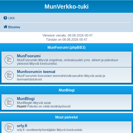
MunVerkko-tuki
UKK
Etusivu
Viimeisin vierailu: 08.08.2026 00:47
Tänään on 08.08.2026 00:47
MunFoorumi (phpBB3)
MunFoorumi
MunFoorumiin liittyvät ongelmat, ominaisuudet yms. aiheet ja palveluun
yleisesti liittyvät keskustelut.
Munfoorumin teemat
MunFoorumin foorumien teemoihin/ulkoasuihin liittyvät asiat ja
teemaehdotukset
MunBlogi
MunBlogi
MunBlogiin liittyvät asiat
Huom!
Palvelu on vielä testikäytössä!
Muut palvelut
urly.fi
urly.fi -osoitteenlyhentäjään liittyvä keskustelu