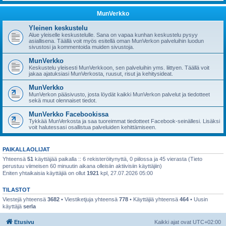
MunVerkko
Yleinen keskustelu
Alue yleiselle keskustelulle. Sana on vapaa kunhan keskustelu pysyy
asiallisena. Täällä voit myös esitellä oman MunVerkon palveluihin luodun
sivustosi ja kommentoida muiden sivustoja.
MunVerkko
Keskustelu yleisesti MunVerkkoon, sen palveluihin yms. liittyen. Täällä voit
jakaa ajatuksiasi MunVerkosta, ruusut, risut ja kehitysideat.
MunVerkko
MunVerkon pääsivusto, josta löydät kaikki MunVerkon palvelut ja tiedotteet
sekä muut olennaiset tiedot.
MunVerkko Facebookissa
Tykkää MunVerkosta ja saa tuoreimmat tiedotteet Facebook-seinällesi. Lisäksi
voit halutessasi osallistua palveluiden kehittämiseen.
PAIKALLAOLIJAT
Yhteensä
51
käyttäjää paikalla :: 6 rekisteröitynyttä, 0 piilossa ja 45 vierasta (Tieto
perustuu viimeisen 60 minuutin aikana olleisiin aktiivisiin käyttäjiin)
Eniten yhtaikaisia käyttäjiä on ollut
1921
kpl, 27.07.2026 05:00
TILASTOT
Viestejä yhteensä
3682
• Viestiketjuja yhteensä
778
• Käyttäjiä yhteensä
464
• Uusin
käyttäjä
serla
Etusivu
Kaikki ajat ovat
UTC+02:00