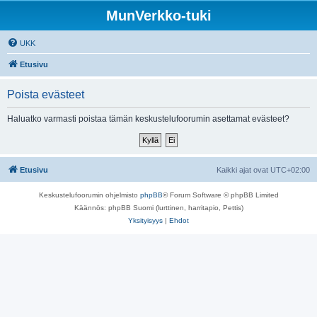
MunVerkko-tuki
UKK
Etusivu
Poista evästeet
Haluatko varmasti poistaa tämän keskustelufoorumin asettamat evästeet?
Etusivu
Kaikki ajat ovat
UTC+02:00
Keskustelufoorumin ohjelmisto
phpBB
® Forum Software © phpBB Limited
Käännös: phpBB Suomi (lurttinen, harritapio, Pettis)
Yksityisyys
|
Ehdot