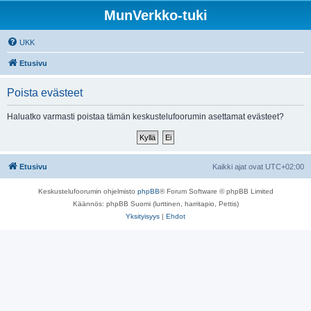
MunVerkko-tuki
UKK
Etusivu
Poista evästeet
Haluatko varmasti poistaa tämän keskustelufoorumin asettamat evästeet?
Etusivu
Kaikki ajat ovat
UTC+02:00
Keskustelufoorumin ohjelmisto
phpBB
® Forum Software © phpBB Limited
Käännös: phpBB Suomi (lurttinen, harritapio, Pettis)
Yksityisyys
|
Ehdot