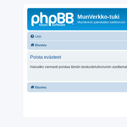
MunVerkko-tuki
MunVerkon palveluiden tukifoorumi
UKK
Etusivu
Poista evästeet
Haluatko varmasti poistaa tämän keskustelufoorumin asettamat
Etusivu