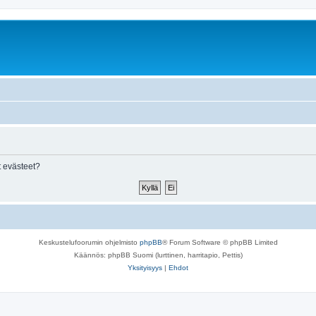
 evästeet?
Keskustelufoorumin ohjelmisto
phpBB
® Forum Software © phpBB Limited
Käännös: phpBB Suomi (lurttinen, harritapio, Pettis)
Yksityisyys
|
Ehdot