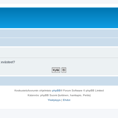
 evästeet?
Keskustelufoorumin ohjelmisto
phpBB
® Forum Software © phpBB Limited
Käännös: phpBB Suomi (lurttinen, harritapio, Pettis)
Yksityisyys
|
Ehdot