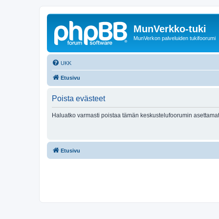
MunVerkko-tuki
MunVerkon palveluiden tukifoorumi
UKK
Etusivu
Poista evästeet
Haluatko varmasti poistaa tämän keskustelufoorumin asettamat
Etusivu