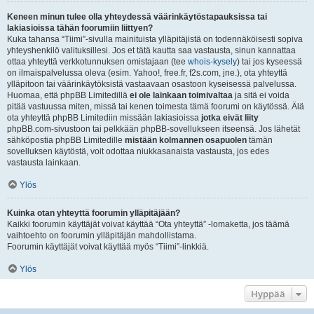
Keneen minun tulee olla yhteydessä väärinkäytöstapauksissa tai
lakiasioissa tähän foorumiin liittyen?
Kuka tahansa “Tiimi”-sivulla mainituista ylläpitäjistä on todennäköisesti sopiva
yhteyshenkilö valituksillesi. Jos et tätä kautta saa vastausta, sinun kannattaa
ottaa yhteyttä verkkotunnuksen omistajaan (tee
whois-kysely
) tai jos kyseessä
on ilmaispalvelussa oleva (esim. Yahoo!, free.fr, f2s.com, jne.), ota yhteyttä
ylläpitoon tai väärinkäytöksistä vastaavaan osastoon kyseisessä palvelussa.
Huomaa, että phpBB Limitedillä
ei ole lainkaan toimivaltaa
ja sitä ei voida
pitää vastuussa miten, missä tai kenen toimesta tämä foorumi on käytössä. Älä
ota yhteyttä phpBB Limitediin missään lakiasioissa
jotka eivät liity
phpBB.com-sivustoon tai pelkkään phpBB-sovellukseen itseensä. Jos lähetät
sähköpostia phpBB Limitedille
mistään kolmannen osapuolen
tämän
sovelluksen käytöstä, voit odottaa niukkasanaista vastausta, jos edes
vastausta lainkaan.
Ylös
Kuinka otan yhteyttä foorumin ylläpitäjään?
Kaikki foorumin käyttäjät voivat käyttää “Ota yhteyttä” -lomaketta, jos täämä
vaihtoehto on foorumin ylläpitäjän mahdollistama.
Foorumin käyttäjät voivat käyttää myös “Tiimi”-linkkiä.
Ylös
Hyppää