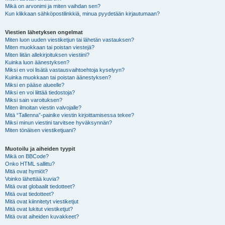
Mikä on arvonimi ja miten vaihdan sen?
Kun klikkaan sähköpostilinkkiä, minua pyydetään kirjautumaan?
Viestien lähetyksen ongelmat
Miten luon uuden viestiketjun tai lähetän vastauksen?
Miten muokkaan tai poistan viestejä?
Miten liitän allekirjoituksen viestiini?
Kuinka luon äänestyksen?
Miksi en voi lisätä vastausvaihtoehtoja kyselyyn?
Kuinka muokkaan tai poistan äänestyksen?
Miksi en pääse alueelle?
Miksi en voi liittää tiedostoja?
Miksi sain varoituksen?
Miten ilmoitan viestin valvojalle?
Mitä “Tallenna”-painike viestin kirjoittamisessa tekee?
Miksi minun viestini tarvitsee hyväksynnän?
Miten tönäisen viestiketjuani?
Muotoilu ja aiheiden tyypit
Mikä on BBCode?
Onko HTML sallittu?
Mitä ovat hymiöt?
Voinko lähettää kuvia?
Mitä ovat globaalit tiedotteet?
Mitä ovat tiedotteet?
Mitä ovat kiinnitetyt viestiketjut
Mitä ovat lukitut viestiketjut?
Mitä ovat aiheiden kuvakkeet?