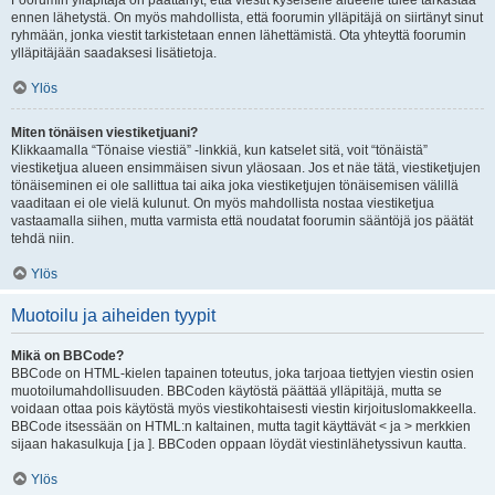
Foorumin ylläpitäjä on päättänyt, että viestit kyseiselle alueelle tulee tarkastaa
ennen lähetystä. On myös mahdollista, että foorumin ylläpitäjä on siirtänyt sinut
ryhmään, jonka viestit tarkistetaan ennen lähettämistä. Ota yhteyttä foorumin
ylläpitäjään saadaksesi lisätietoja.
Ylös
Miten tönäisen viestiketjuani?
Klikkaamalla “Tönaise viestiä” -linkkiä, kun katselet sitä, voit “tönäistä”
viestiketjua alueen ensimmäisen sivun yläosaan. Jos et näe tätä, viestiketjujen
tönäiseminen ei ole sallittua tai aika joka viestiketjujen tönäisemisen välillä
vaaditaan ei ole vielä kulunut. On myös mahdollista nostaa viestiketjua
vastaamalla siihen, mutta varmista että noudatat foorumin sääntöjä jos päätät
tehdä niin.
Ylös
Muotoilu ja aiheiden tyypit
Mikä on BBCode?
BBCode on HTML-kielen tapainen toteutus, joka tarjoaa tiettyjen viestin osien
muotoilumahdollisuuden. BBCoden käytöstä päättää ylläpitäjä, mutta se
voidaan ottaa pois käytöstä myös viestikohtaisesti viestin kirjoituslomakkeella.
BBCode itsessään on HTML:n kaltainen, mutta tagit käyttävät < ja > merkkien
sijaan hakasulkuja [ ja ]. BBCoden oppaan löydät viestinlähetyssivun kautta.
Ylös