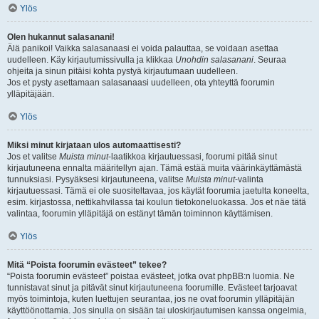
Ylös
Olen hukannut salasanani!
Älä panikoi! Vaikka salasanaasi ei voida palauttaa, se voidaan asettaa
uudelleen. Käy kirjautumissivulla ja klikkaa
Unohdin salasanani
. Seuraa
ohjeita ja sinun pitäisi kohta pystyä kirjautumaan uudelleen.
Jos et pysty asettamaan salasanaasi uudelleen, ota yhteyttä foorumin
ylläpitäjään.
Ylös
Miksi minut kirjataan ulos automaattisesti?
Jos et valitse
Muista minut
-laatikkoa kirjautuessasi, foorumi pitää sinut
kirjautuneena ennalta määritellyn ajan. Tämä estää muita väärinkäyttämästä
tunnuksiasi. Pysyäksesi kirjautuneena, valitse
Muista minut
-valinta
kirjautuessasi. Tämä ei ole suositeltavaa, jos käytät foorumia jaetulta koneelta,
esim. kirjastossa, nettikahvilassa tai koulun tietokoneluokassa. Jos et näe tätä
valintaa, foorumin ylläpitäjä on estänyt tämän toiminnon käyttämisen.
Ylös
Mitä “Poista foorumin evästeet” tekee?
“Poista foorumin evästeet” poistaa evästeet, jotka ovat phpBB:n luomia. Ne
tunnistavat sinut ja pitävät sinut kirjautuneena foorumille. Evästeet tarjoavat
myös toimintoja, kuten luettujen seurantaa, jos ne ovat foorumin ylläpitäjän
käyttöönottamia. Jos sinulla on sisään tai uloskirjautumisen kanssa ongelmia,