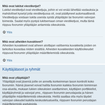
Mitä ovat lukitut viestiketjut?
Lukitut viestiketjut ovat viestiketjuja, joihin ei voi enää lähettää vastauksia ja
mahdolliset kyselyt joita viestiketjussa oli, ovat päättyneet automaattisesti.
Viestiketjuja voidaan lukita useista syistä ylläpitäjän tai foorumin valvojan
toimesta. Saatat myös pystyä lukitsemaan oman viestiketjusi, mutta tämä
riippuu foorumin ylläpitäjän antamista oikeuksista.
Ylös
Mitä ovat aiheiden kuvakkeet?
Aiheiden kuvakkeet ovat aiheen aloittajan valitsemia kuvakkeita joiden on
tarkoitus kuvastaa niiden sisältöä. Aiheiden kuvakkeiden käyttöoikeudet
riippuvat foorumin ylläpitäjän määrittelemistä oikeuksista.
Ylös
Käyttäjätasot ja ryhmät
Mitä ovat ylläpitäjät?
Ylläpitäjät ovat jäseniä joille on annettu korkeimman tason kontrolli koko
foorumiin. Nämä jäsenet voivat hallita foorumin kaikkia foorumin toiminnan
osa-alueita, mukaan lukien oikeuksien asettaminen, käyttäjien porttikiellot,
käyttäjäryhmät ja valvojat yms., riippuen foorumin perustajasta ja hänen
ylläpitäjille määrittelemistä oikeuksista. Heillä saattaa olla myös täydet
valvojan oikeudet kaikilla keskustelualueilla, riippuen foorumin perustajan
määrittelemistä asetuksista.