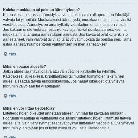
Kuinka muokkaan tai poistan äänestyksen?
Kuten viestien kanssa, äänestyksiä voi muokata vain alkuperäinen lähettäjä,
valvoja tai ylläpitäjä. Muokataksesi äänestystä, muokkaa ensimmäistä viestiä
viestiketjussa. Äänestys on aina kytketty viestiketjun ensimmäiseen viestiin.
Jos kukaan ei ole vielä äänestänyt, käyttäjät voivat poistaa äänestyksen tai
muokata mitä tahansa äänestyksen asetusta. Jos käyttäjät ovat kuitenkin jo
äänestäneet, vain valvojat tai ylläpitäjät voivat muokata tai poistaa sen. Tämä
estää äänestysvaihtoehtojen vaihtamisen kesken äänestyksen.
Ylös
Miksi en pääse alueelle?
Jotkin alueet saattavat olla rajattu vain tietyille käyttäjille tai ryhmille.
Katsoaksesi, lukeaksesi, kirjoittaaksesi tai muiden toimintojen tekeminen
alueella saattaa tarvita erikoisoikeuksia. Jos haluat oikeudet, ota yhteyttä
foorumin valvojaan tai ylläpitäjään.
Ylös
Miksi en voi liittää tiedostoja?
Liitetiedostojen oikeudet annetaan alueen, ryhmän tai käyttäjän mukaan.
Foorumin ylläpitäjä ei välttämättä ole sallinut liitetiedostojen liittämistä tietyllä
alueella tai vain tietyt ryhmät saattavat pystyä liittämään tiedostoja. Ota yhteyttä
foorumin ylläpitäjään jos et tiedä miksi et voi lisätä liitetiedostoja.