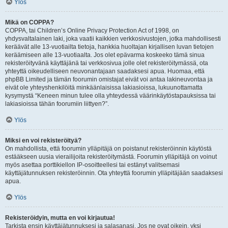
Ylös
Mikä on COPPA?
COPPA, tai Children’s Online Privacy Protection Act of 1998, on
yhdysvaltalainen laki, joka vaatii kaikkien verkkosivustojen, jotka mahdollisesti
keräävät alle 13-vuotiailta tietoja, hankkia huoltajan kirjallisen luvan tietojen
keräämiseen alle 13-vuotiaalta. Jos olet epävarma koskeeko tämä sinua
rekisteröityvänä käyttäjänä tai verkkosivua jolle olet rekisteröitymässä, ota
yhteyttä oikeudelliseen neuvonantajaan saadaksesi apua. Huomaa, että
phpBB Limited ja tämän foorumin omistajat eivät voi antaa lakineuvontaa ja
eivät ole yhteyshenkilöitä minkäänlaisissa lakiasioissa, lukuunottamatta
kysymystä “Keneen minun tulee olla yhteydessä väärinkäytöstapauksissa tai
lakiasioissa tähän foorumiin liittyen?”.
Ylös
Miksi en voi rekisteröityä?
On mahdollista, että foorumin ylläpitäjä on poistanut rekisteröinnin käytöstä
estääkseen uusia vierailijoita rekisteröitymästä. Foorumin ylläpitäjä on voinut
myös asettaa porttikiellon IP-osoitteellesi tai estänyt valitsemasi
käyttäjätunnuksen rekisteröinnin. Ota yhteyttä foorumin ylläpitäjään saadaksesi
apua.
Ylös
Rekisteröidyin, mutta en voi kirjautua!
Tarkista ensin käyttäjätunnuksesi ja salasanasi. Jos ne ovat oikein, yksi