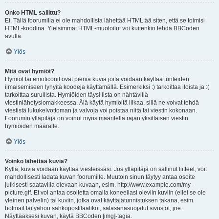
Onko HTML sallittu?
Ei. Tällä foorumilla ei ole mahdollista lähettää HTML:ää siten, että se toimisi
HTML-koodina. Yleisimmät HTML-muotoilut voi kuitenkin tehdä BBCoden
avulla.
Ylös
Mitä ovat hymiöt?
Hymiöt tai emoticonit ovat pieniä kuvia joita voidaan käyttää tunteiden
ilmaisemiseen lyhyitä koodeja käyttämällä. Esimerkiksi :) tarkoittaa iloista ja :(
tarkoittaa surullista. Hymiöiden täysi lista on nähtävillä
viestinlähetyslomakkeessa. Älä käytä hymiöitä liikaa, sillä ne voivat tehdä
viestistä lukukelvottoman ja valvoja voi poistaa niitä tai viestin kokonaan.
Foorumin ylläpitäjä on voinut myös määritellä rajan yksittäisen viestin
hymiöiden määrälle.
Ylös
Voinko lähettää kuvia?
Kyllä, kuvia voidaan käyttää viesteissäsi. Jos ylläpitäjä on sallinut liitteet, voit
mahdollisesti ladata kuvan foorumille. Muutoin sinun täytyy antaa osoite
julkisesti saatavilla olevaan kuvaan, esim. http://www.example.com/my-
picture.gif. Et voi antaa osoitetta omalla koneellasi oleviin kuviin (ellei se ole
yleinen palvelin) tai kuviin, jotka ovat käyttäjätunnistuksen takana, esim.
hotmail tai yahoo sähköpostilaatikot, salasanasuojatut sivustot, jne.
Näyttääksesi kuvan, käytä BBCoden [img]-tagia.