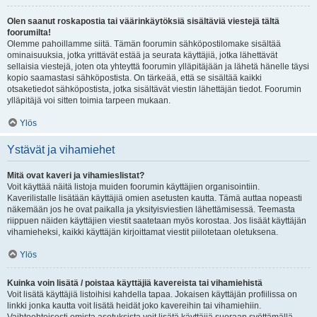
Olen saanut roskapostia tai väärinkäytöksiä sisältäviä viestejä tältä
foorumilta!
Olemme pahoillamme siitä. Tämän foorumin sähköpostilomake sisältää
ominaisuuksia, jotka yrittävät estää ja seurata käyttäjiä, jotka lähettävät
sellaisia viestejä, joten ota yhteyttä foorumin ylläpitäjään ja lähetä hänelle täysi
kopio saamastasi sähköpostista. On tärkeää, että se sisältää kaikki
otsaketiedot sähköpostista, jotka sisältävät viestin lähettäjän tiedot. Foorumin
ylläpitäjä voi sitten toimia tarpeen mukaan.
Ylös
Ystävät ja vihamiehet
Mitä ovat kaveri ja vihamieslistat?
Voit käyttää näitä listoja muiden foorumin käyttäjien organisointiin.
Kaverilistalle lisätään käyttäjiä omien asetusten kautta. Tämä auttaa nopeasti
näkemään jos he ovat paikalla ja yksityisviestien lähettämisessä. Teemasta
riippuen näiden käyttäjien viestit saatetaan myös korostaa. Jos lisäät käyttäjän
vihamieheksi, kaikki käyttäjän kirjoittamat viestit piilotetaan oletuksena.
Ylös
Kuinka voin lisätä / poistaa käyttäjiä kavereista tai vihamiehistä
Voit lisätä käyttäjiä listoihisi kahdella tapaa. Jokaisen käyttäjän profiilissa on
linkki jonka kautta voit lisätä heidät joko kavereihin tai vihamiehiin.