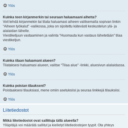
Ylös
Kuinka teen kirjanmerkin tai seuraan haluamaani aihetta?
Voit tehdä kirjanmekin tai tilata haluamasi aiheen valitsemalla sopivan linkin
“Aiheen työkalut” -valikossa, joka on sijoitettu kätevästi keskustelun ylä- ja
alalaidan lähelle.
Viestiketjuun vastaaminen ja valinta “Huomauta kun vastaus lähetetään” tilaa
viestiketjun.
Ylös
Kuinka tilaan haluamani alueen?
Tilataksesi haluamasi alueen, valitse “Tilaa alue” -linkki, aluesivun alalaidassa.
Ylös
Kuinka poistan tilaukseni?
Poistaaksesi tilauksiasi, mene omiin asetuksiisi ja seuraa linkkejä tilauksiisi.
Ylös
Liitetiedostot
Mitkä liitetiedostot ovat sallittuja tällä alueella?
Ylläpitäjä voi määrätä sallitut ja kielletyt liitetiedostojen tyypit. Ota yhteys