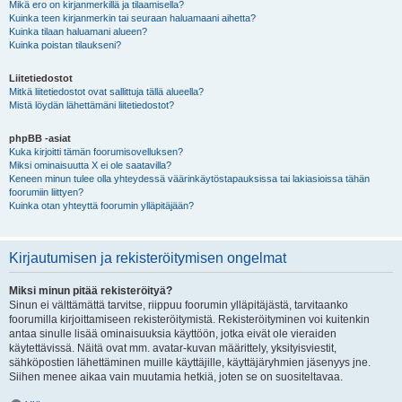
Mikä ero on kirjanmerkillä ja tilaamisella?
Kuinka teen kirjanmerkin tai seuraan haluamaani aihetta?
Kuinka tilaan haluamani alueen?
Kuinka poistan tilaukseni?
Liitetiedostot
Mitkä liitetiedostot ovat sallittuja tällä alueella?
Mistä löydän lähettämäni liitetiedostot?
phpBB -asiat
Kuka kirjoitti tämän foorumisovelluksen?
Miksi ominaisuutta X ei ole saatavilla?
Keneen minun tulee olla yhteydessä väärinkäytöstapauksissa tai lakiasioissa tähän
foorumiin liittyen?
Kuinka otan yhteyttä foorumin ylläpitäjään?
Kirjautumisen ja rekisteröitymisen ongelmat
Miksi minun pitää rekisteröityä?
Sinun ei välttämättä tarvitse, riippuu foorumin ylläpitäjästä, tarvitaanko
foorumilla kirjoittamiseen rekisteröitymistä. Rekisteröityminen voi kuitenkin
antaa sinulle lisää ominaisuuksia käyttöön, jotka eivät ole vieraiden
käytettävissä. Näitä ovat mm. avatar-kuvan määrittely, yksityisviestit,
sähköpostien lähettäminen muille käyttäjille, käyttäjäryhmien jäsenyys jne.
Siihen menee aikaa vain muutamia hetkiä, joten se on suositeltavaa.