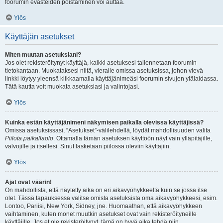
foorumin evästeiden poistaminen voi auttaa.
Ylös
Käyttäjän asetukset
Miten muutan asetuksiani?
Jos olet rekisteröitynyt käyttäjä, kaikki asetuksesi tallennetaan foorumin
tietokantaan. Muokataksesi niitä, vieraile omissa asetuksissa, johon vievä
linkki löytyy yleensä klikkaamalla käyttäjänimeäsi foorumin sivujen ylälaidassa.
Tätä kautta voit muokata asetuksiasi ja valintojasi.
Ylös
Kuinka estän käyttäjänimeni näkymisen paikalla olevissa käyttäjissä?
Omissa asetuksissasi, “Asetukset”-välilehdellä, löydät mahdollisuuden valita
Piilota paikallaolo
. Ottamalla tämän asetuksen käyttöön näyt vain ylläpitäjille,
valvojille ja itsellesi. Sinut lasketaan piilossa oleviin käyttäjiin.
Ylös
Ajat ovat väärin!
On mahdollista, että näytetty aika on eri aikavyöhykkeeltä kuin se jossa itse
olet. Tässä tapauksessa valitse omista asetuksista oma aikavyöhykkeesi, esim.
Lontoo, Pariisi, New York, Sidney, jne. Huomaathan, että aikavyöhykkeen
vaihtaminen, kuten monet muutkin asetukset ovat vain rekisteröityneille
käyttäjille. Jos et ole rekisteröitynyt, tämä on hyvä aika tehdä niin.