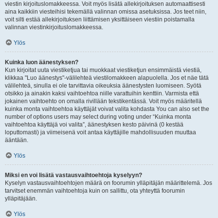
viestin kirjoituslomakkeessa. Voit myös lisätä allekirjoituksen automaattisesti
aina kaikkiin viesteihisi tekemällä valinnan omissa asetuksissa. Jos teet niin,
voit silti estää allekirjoituksen liittämisen yksittäiseen viestiin poistamalla
valinnan viestinkirjoituslomakkeessa.
Ylös
Kuinka luon äänestyksen?
Kun kirjoitat uuta viestiketjua tai muokkaat viestiketjun ensimmäistä viestiä,
klikkaa "Luo äänestys"-välilehteä viestilomakkeen alapuolella. Jos et näe tätä
välilehteä, sinulla ei ole tarvittavia oikeuksia äänestysten luomiseen. Syötä
otsikko ja ainakin kaksi vaihtoehtoa niille varattuihin kenttiin. Varmista että
jokainen vaihtoehto on omalla rivillään tekstikentässä. Voit myös määritellä
kuinka monta vaihtoehtoa käyttäjät voivat valita kohdasta You can also set the
number of options users may select during voting under “Kuinka monta
vaihtoehtoa käyttäjä voi valita”, äänestyksen kesto päivinä (0 kestää
loputtomasti) ja viimeisenä voit antaa käyttäjille mahdollisuuden muuttaa
ääntään.
Ylös
Miksi en voi lisätä vastausvaihtoehtoja kyselyyn?
Kyselyn vastausvaihtoehtojen määrä on foorumin ylläpitäjän määrittelemä. Jos
tarvitset enemmän vaihtoehtoja kuin on sallittu, ota yhteyttä foorumin
ylläpitäjään.
Ylös