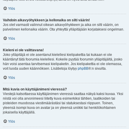
Ylös
Vaihdoin aikavyöhykkeen ja kellonaika on silti väärin!
Jos olet varmasti valinnut oikean aikavyöhykkeen ja aika on silti väärin, on
palvelimen kellonaika väärin. Ota yhteyttä ylläpitäjään korjataksesi ongelman.
Ylös
Kieleni ei ole valittavana!
Joko ylläpitäjä ei ole asentanut kielellesi kielipakettia tai kukaan ei ole
kääntänyt tätä foorumia kielellesi. Kokeile pyytää foorumin ylläpitäjältä, josko
hän voisi asentaa tarvitsemasi kielipaketin. Jos kielipakettia ei ole olemassa,
voit luoda uuden käännöksen. Lisätietoja löytyy
phpBB
®:n sivuilta.
Ylös
Mitä kuvia on käyttäjänimeni vieressä?
Viestejä katsottaessa käyttäjänimen vieressä saattaa näkyä kaksi kuvaa. Yksi
niistä voi olla arvonimeesi liitetty kuva esimerkiksi tähtien, laatikoiden tai
pisteiden muodossa viestimäärästäsi tai statuksestasi riippuen. Toinen,
yleensä isompi kuva on avatar ja on yleensä uniikki tai henkilökohtainen
jokaisella käyttäjällä.
Ylös