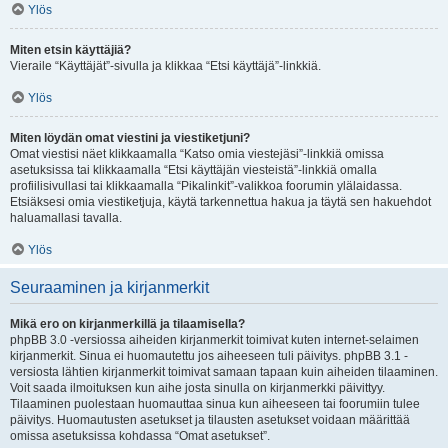
Ylös
Miten etsin käyttäjiä?
Vieraile “Käyttäjät”-sivulla ja klikkaa “Etsi käyttäjä”-linkkiä.
Ylös
Miten löydän omat viestini ja viestiketjuni?
Omat viestisi näet klikkaamalla “Katso omia viestejäsi”-linkkiä omissa
asetuksissa tai klikkaamalla “Etsi käyttäjän viesteistä”-linkkiä omalla
profiilisivullasi tai klikkaamalla “Pikalinkit”-valikkoa foorumin ylälaidassa.
Etsiäksesi omia viestiketjuja, käytä tarkennettua hakua ja täytä sen hakuehdot
haluamallasi tavalla.
Ylös
Seuraaminen ja kirjanmerkit
Mikä ero on kirjanmerkillä ja tilaamisella?
phpBB 3.0 -versiossa aiheiden kirjanmerkit toimivat kuten internet-selaimen
kirjanmerkit. Sinua ei huomautettu jos aiheeseen tuli päivitys. phpBB 3.1 -
versiosta lähtien kirjanmerkit toimivat samaan tapaan kuin aiheiden tilaaminen.
Voit saada ilmoituksen kun aihe josta sinulla on kirjanmerkki päivittyy.
Tilaaminen puolestaan huomauttaa sinua kun aiheeseen tai foorumiin tulee
päivitys. Huomautusten asetukset ja tilausten asetukset voidaan määrittää
omissa asetuksissa kohdassa “Omat asetukset”.