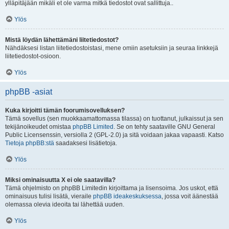
ylläpitäjään mikäli et ole varma mitkä tiedostot ovat sallittuja..
Ylös
Mistä löydän lähettämäni liitetiedostot?
Nähdäksesi listan liitetiedostoistasi, mene omiin asetuksiin ja seuraa linkkejä
liitetiedostot-osioon.
Ylös
phpBB -asiat
Kuka kirjoitti tämän foorumisovelluksen?
Tämä sovellus (sen muokkaamattomassa tilassa) on tuottanut, julkaissut ja sen
tekijänoikeudet omistaa
phpBB Limited
. Se on tehty saataville GNU General
Public Licensenssin, versiolla 2 (GPL-2.0) ja sitä voidaan jakaa vapaasti. Katso
Tietoja phpBB:stä
saadaksesi lisätietoja.
Ylös
Miksi ominaisuutta X ei ole saatavilla?
Tämä ohjelmisto on phpBB Limitedin kirjoittama ja lisensoima. Jos uskot, että
ominaisuus tulisi lisätä, vieraile
phpBB ideakeskuksessa
, jossa voit äänestää
olemassa olevia ideoita tai lähettää uuden.
Ylös