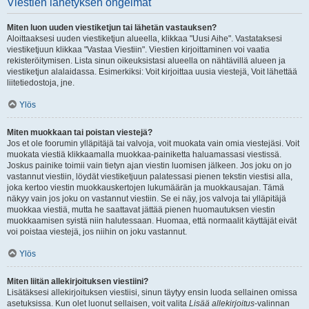
Viestien lähetyksen ongelmat
Miten luon uuden viestiketjun tai lähetän vastauksen?
Aloittaaksesi uuden viestiketjun alueella, klikkaa "Uusi Aihe". Vastataksesi
viestiketjuun klikkaa "Vastaa Viestiin". Viestien kirjoittaminen voi vaatia
rekisteröitymisen. Lista sinun oikeuksistasi alueella on nähtävillä alueen ja
viestiketjun alalaidassa. Esimerkiksi: Voit kirjoittaa uusia viestejä, Voit lähettää
liitetiedostoja, jne.
Ylös
Miten muokkaan tai poistan viestejä?
Jos et ole foorumin ylläpitäjä tai valvoja, voit muokata vain omia viestejäsi. Voit
muokata viestiä klikkaamalla muokkaa-painiketta haluamassasi viestissä.
Joskus painike toimii vain tietyn ajan viestin luomisen jälkeen. Jos joku on jo
vastannut viestiin, löydät viestiketjuun palatessasi pienen tekstin viestisi alla,
joka kertoo viestin muokkauskertojen lukumäärän ja muokkausajan. Tämä
näkyy vain jos joku on vastannut viestiin. Se ei näy, jos valvoja tai ylläpitäjä
muokkaa viestiä, mutta he saattavat jättää pienen huomautuksen viestin
muokkaamisen syistä niin halutessaan. Huomaa, että normaalit käyttäjät eivät
voi poistaa viestejä, jos niihin on joku vastannut.
Ylös
Miten liitän allekirjoituksen viestiini?
Lisätäksesi allekirjoituksen viestiisi, sinun täytyy ensin luoda sellainen omissa
asetuksissa. Kun olet luonut sellaisen, voit valita
Lisää allekirjoitus
-valinnan