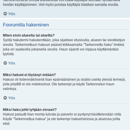
Vaihtoehtoisesti omista asetuksista voit lisätä käyttäjiä suoraan syöttämällä
heidän käyttäjänimen. Voit myös poistaa käyttäjiä listaltasi samalta sivulta.
Ylös
Foorumilta hakeminen
Miten etsin alueelta tai alueilta?
Syötä hakutermi hakukenttään, joka sijaitsee etusivulla, alueen tai viestiketjun
sivulla. Tarkennettuun hakuun pääset klikkaamalla “Tarkennettu haku”-linkkiä
joka on saatavilla jokaisella sivulla. Haun sijainti voi riippua käyttämästäsi
tyylistä.
Ylös
Miksi hakuni ei löytänyt mitään?
Hakusi oli todennäköisesti liian epämääräinen ja sisälsi useita yleisiä termejä,
joita phpBB ei ole indeksoinut. Ole tarkempi ja käytä Tarkennetun haun
valintoja.
Ylös
Miksi haku johti tyhjään sivuun!?
Hakusi palautti liian monta tulosta ja palvelin ei pystynyt käsittelemään niitä.
Käytä “Tarkennettua hakua” ja ole tarkempi hakuehdoissa ja alueissa joilta
etsit.