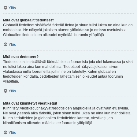
Ylös
Mitä ovat globaalit tiedotteet?
Globaalit tiedotteet sisältävät tärkeää tietoa ja sinun tulisi lukea ne aina kun on
mahdolista. Ne näkyvät jokaisen alueen ylälaidassa ja omissa asetuksissa.
Globaalien tiedotteiden oikeudet myöntää foorumin ylläpitäjä.
Ylös
Mitä ovat tiedotteet?
Tiedotteet usein sisältävät tärkeää tietoa foorumista jota olet lukemassa ja siksi
ne tulisi lukea aina kun mahdollista. Tiedotteet näkyvät jokaisen sivun
ylälaidassa niillä foorumeilla joihin ne on lähetetty. Kuten globaalien
tiedotteiden kohdalla, tiedotteiden lähettämisen oikeudet antaa foorumin
ylläpitäjä.
Ylös
Mitä ovat kiinnitetyt viestiketjut
Kiinnitetyt viestiketjut näkyvät tiedotteiden alapuolella ja ovat vain etusivulla.
Ne ovat yleensä aika tärkeitä, joten sinun tulisi lukea ne aina kun mahdollista.
Kuten tiedotteiden ja globaalien tiedotteiden kanssa, viestiketjujen
kiinnittämisen oikeudet määrittelee foorumin ylläpitäjä.
Ylös