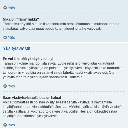
Ylös
Mikä on “Tiimi” linkki?
Tämä sivu näyttää sinulle listan foorumin henkilökunnasta, mukaanluettuna
ylläpitäjät, valvojat ja muut tiedot, kuten alueet joita he valvovat.
Ylös
Yksityisviestit
En voi lähettää yksityisviestejä!
Tähän on kolme mahdollista syytä. Et ole rekisteröitynyt ja/tai kirjautunut
sisään, foorumin ylläpitäjä on poistanut yksityisviestit käytöstä koko foorumilta
tai foorumin ylläpitäjä on estänyt sinua lähettämästä yksityisviestejä. Ota
yhteyttä foorumin ylläpitäjään saadaksesi lisätietoja.
Ylös
Saan yksityisviestejä joita en halua!
Voit automaattisesti poistaa yksityisviestit tietyltä käyttäjältä käyttämällä
käyttäjänhallinnan viestisääntöjä. Jos saat väärinkäytöksiä sisältäviä viestejä
tietyltä käyttäjältä, voit raportoida viestit valvojille. Heillä on oikeudet estää
käyttäjiä lähettämästä yksityisviestejä.
Ylös