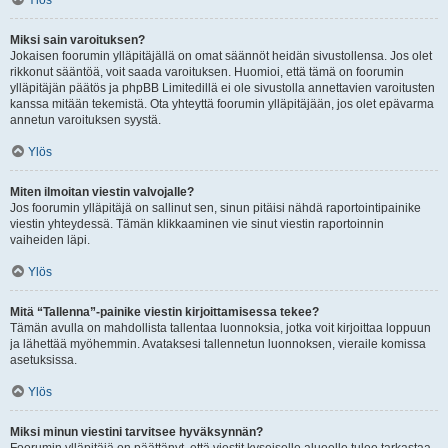
Ylös
Miksi sain varoituksen?
Jokaisen foorumin ylläpitäjällä on omat säännöt heidän sivustollensa. Jos olet
rikkonut sääntöä, voit saada varoituksen. Huomioi, että tämä on foorumin
ylläpitäjän päätös ja phpBB Limitedillä ei ole sivustolla annettavien varoitusten
kanssa mitään tekemistä. Ota yhteyttä foorumin ylläpitäjään, jos olet epävarma
annetun varoituksen syystä.
Ylös
Miten ilmoitan viestin valvojalle?
Jos foorumin ylläpitäjä on sallinut sen, sinun pitäisi nähdä raportointipainike
viestin yhteydessä. Tämän klikkaaminen vie sinut viestin raportoinnin
vaiheiden läpi.
Ylös
Mitä “Tallenna”-painike viestin kirjoittamisessa tekee?
Tämän avulla on mahdollista tallentaa luonnoksia, jotka voit kirjoittaa loppuun
ja lähettää myöhemmin. Avataksesi tallennetun luonnoksen, vieraile komissa
asetuksissa.
Ylös
Miksi minun viestini tarvitsee hyväksynnän?