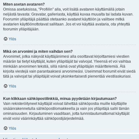
Miten asetan avataren?
Omissa asetuksissa, “Profiilin” alla, voit lisätä avataren käyttämällä jotain
neljästä tavasta: Gravatar, galleriasta, käyttää kuvaa muualta tai ladata kuvan.
Foorumin ylläpitäjä päättää otetaanko avataret käyttöön ja valitsee mitkä
avatarien käyttöönottotavat sallitaan. Jos et voi käyttää avataria, ota yhteyttä
foorumin ylläpitäjään.
Ylös
Mikä on arvonimi ja miten vaihdan sen?
Arvonimet, jotka näkyvät käyttäjänimesi alla osoittavat kirjoittamiesi viestien
määrän tai tietyt käyttäjät, kuten ylläpitäjät tai valvojat. Yleensä et voi vaihtaa
minkään arvonimen tekstiä, sillä nämä ovat ylläpitäjän määrittelemiä. Älä
kirjoita viestejä vain parantaaksesi arvonimeäsi. Useimmat foorumit eivät siedä
tätä ja valvojat tai ylläpitäjät voivat yksinkertaisesti pienentää viestilaskuriasi.
Ylös
Kun klikkaan sähköpostilinkkiä, minua pyydetään kirjautumaan?
Vain rekisteröityneet käyttäjät voivat lähettää sähköpostia muille käyttäjille
sisäänrakennetulla sähköpostilomakkeella ja vain jos ylläpitäjä sallii tämän
ominaisuuden. Kirjautuminen vaaditaan, jotta tunnistautumattomat käyttäjät
eivät voisi väärinkäyttää sähköpostijärjestelmää.
Ylös