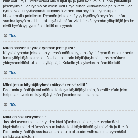
kuin voit liittyä. Jotkut voivat olla suljettuja ja joissakin voi olla jopa piilotettuja
jäsenyyksiä. Jos ryhmä on avoin, voit liittyä siihen klikkaamalla painiketta. Jos
ryhmä vaatii hyväksynnän liittymistä varten, voit pyytää liittymislupaa
klikkaamalla painiketta. Ryhmän johtajan täytyy hyväksyä pyyntösi ja hän
saattaa kysyä miksi haluat liittyä ryhmään. Älä häiriköi ryhmän ylläpitäjiä jos he
eivät hyväksy pyyntöäsi. Heillä on syynsä.
Ylös
Miten pääsen käyttäjäryhmän johtajaksi?
Käyttäjäryhmän johtaja on yleensä määritelty, kun käyttäjäryhmät on alunperin
luotu ylläpitäjän toimesta. Jos haluat luoda käyttäjäryhmän, ensimmäinen
yhteyshenkilösi tulisi olla ylläpitäjä. Kokeile yksityisviestin lähettämistä.
Ylös
Miksi jotkut käyttäjäryhmät näkyvät eri väreillä?
Foorumin ylläpitäjä voi määritellä tietyn käyttäjäryhmän jäsenille värin joka
helpottaa kyseisen käyttäjäryhmän jäsenten tunnistamista.
Ylös
Mikä on “oletusryhmä”?
Jos olet useamman kuin yhden käyttäjäryhmän jäsen, oletusryhmääsi
käytetään määriteltäessä sinun kohdallasi käytettävää ryhmäväriä ja titteliä.
Foorumin ylläpitäjä saattaa antaa sinulle oikeudet vaihtaa oletusryhmääsi
omista asetuksista.