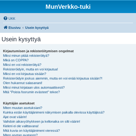
MunVerkko-tuki
UKK
Etusivu
Usein kysyttyä
Usein kysyttyä
Kirjautumisen ja rekisteröitymisen ongelmat
Miksi minun pitää rekisteröityä?
Mikä on COPPA?
Miksi en voi rekisteröityä?
Rekisteröidyin, mutta en voi kirjautua!
Miksi en voi kirjautua sisään?
Rekisteröidyin joskus aiemmin, mutta en voi enää kirjautua sisään?!
Olen hukannut salasanani!
Miksi minut kirjataan ulos automaattisesti?
Mitä “Poista foorumin evästeet” tekee?
Käyttäjän asetukset
Miten muutan asetuksiani?
Kuinka estän käyttäjänimeni näkymisen paikalla olevissa käyttäjissä?
Ajat ovat väärin!
Vaihdoin aikavyöhykkeen ja kellonaika on silti väärin!
Kieleni ei ole valittavana!
Mitä kuvia on käyttäjänimeni vieressä?
Miten asetan avataren?