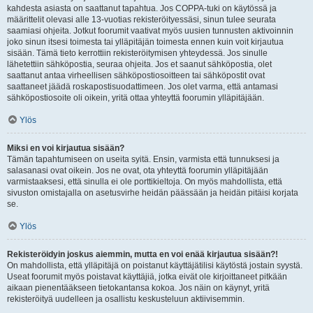
kahdesta asiasta on saattanut tapahtua. Jos COPPA-tuki on käytössä ja
määrittelit olevasi alle 13-vuotias rekisteröityessäsi, sinun tulee seurata
saamiasi ohjeita. Jotkut foorumit vaativat myös uusien tunnusten aktivoinnin
joko sinun itsesi toimesta tai ylläpitäjän toimesta ennen kuin voit kirjautua
sisään. Tämä tieto kerrottiin rekisteröitymisen yhteydessä. Jos sinulle
lähetettiin sähköpostia, seuraa ohjeita. Jos et saanut sähköpostia, olet
saattanut antaa virheellisen sähköpostiosoitteen tai sähköpostit ovat
saattaneet jäädä roskapostisuodattimeen. Jos olet varma, että antamasi
sähköpostiosoite oli oikein, yritä ottaa yhteyttä foorumin ylläpitäjään.
Ylös
Miksi en voi kirjautua sisään?
Tämän tapahtumiseen on useita syitä. Ensin, varmista että tunnuksesi ja
salasanasi ovat oikein. Jos ne ovat, ota yhteyttä foorumin ylläpitäjään
varmistaaksesi, että sinulla ei ole porttikieltoja. On myös mahdollista, että
sivuston omistajalla on asetusvirhe heidän päässään ja heidän pitäisi korjata
se.
Ylös
Rekisteröidyin joskus aiemmin, mutta en voi enää kirjautua sisään?!
On mahdollista, että ylläpitäjä on poistanut käyttäjätilisi käytöstä jostain syystä.
Useat foorumit myös poistavat käyttäjiä, jotka eivät ole kirjoittaneet pitkään
aikaan pienentääkseen tietokantansa kokoa. Jos näin on käynyt, yritä
rekisteröityä uudelleen ja osallistu keskusteluun aktiivisemmin.