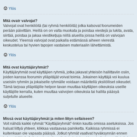
Ylös
Mitä ovatr valvojat?
Valvojat ovat henkilöitä (tai ryhmä henkilöitä) jotka katsovat foorumeiden
perään päivittäin. Heillä on on valta muokata ja poistaa viestejä ja lukita, avata,
siirtää, poistaa ja jakaa viestiketjuja niillä alueilla joissa heillä on valvojan
oikeudet. Yleensä valvojat ovat paikalla estämässä aiheen vierestä
keskustelua tai hyvien tapojen vastaisen materiaalin lähettämistä.
Ylös
Mitä ovat käyttäjäryhmät?
Käyttäjäryhmät ovat käyttäjien ryhmiä, jotka jakavat yhteisön hallittaviin osiin,
joiden kanssa foorumin ylläpitäjät voivat toimia. Jokainen käyttäjä voi kuulua
useisiin ryhmiin ja jokaiselle ryhmälle voidaan määritellä yksilölliset oikeudet.
Tämä tarjoaa ylläpitäjille helpon tavan muuttaa käyttäjien oikeuksia useille
käyttäjille kerralla, kuten muuttaa valvojien oikeuksia tai hallita pääsyä
suljetulle alueelle.
Ylös
Missä ovat käyttäjäryhmät ja miten liityn sellaiseen?
Voit nähdä kaikki ryhmät “Käyttäjäryhmät”-linkin kautta omissa asetuksissa. Jos
haluat liittyä yhteen, klikkaa vastaavaa painiketta. Kaikissa ryhmissä ei
kuitenkaan ole vapaata pääsyä. Jotkut ryhmät vaativat hyväksynnän ennen