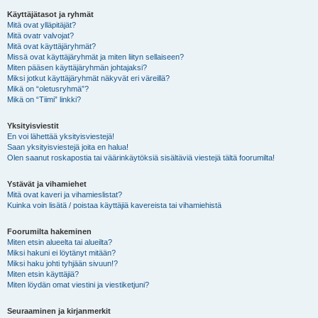
Käyttäjätasot ja ryhmät
Mitä ovat ylläpitäjät?
Mitä ovatr valvojat?
Mitä ovat käyttäjäryhmät?
Missä ovat käyttäjäryhmät ja miten liityn sellaiseen?
Miten pääsen käyttäjäryhmän johtajaksi?
Miksi jotkut käyttäjäryhmät näkyvät eri väreillä?
Mikä on “oletusryhmä”?
Mikä on “Tiimi” linkki?
Yksityisviestit
En voi lähettää yksityisviestejä!
Saan yksityisviestejä joita en halua!
Olen saanut roskapostia tai väärinkäytöksiä sisältäviä viestejä tältä foorumilta!
Ystävät ja vihamiehet
Mitä ovat kaveri ja vihamieslistat?
Kuinka voin lisätä / poistaa käyttäjiä kavereista tai vihamiehistä
Foorumilta hakeminen
Miten etsin alueelta tai alueilta?
Miksi hakuni ei löytänyt mitään?
Miksi haku johti tyhjään sivuun!?
Miten etsin käyttäjiä?
Miten löydän omat viestini ja viestiketjuni?
Seuraaminen ja kirjanmerkit