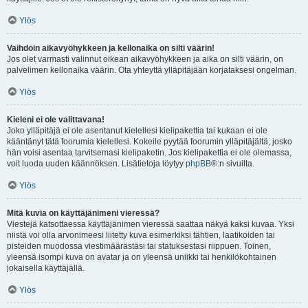
Ylös
Vaihdoin aikavyöhykkeen ja kellonaika on silti väärin!
Jos olet varmasti valinnut oikean aikavyöhykkeen ja aika on silti väärin, on
palvelimen kellonaika väärin. Ota yhteyttä ylläpitäjään korjataksesi ongelman.
Ylös
Kieleni ei ole valittavana!
Joko ylläpitäjä ei ole asentanut kielellesi kielipakettia tai kukaan ei ole
kääntänyt tätä foorumia kielellesi. Kokeile pyytää foorumin ylläpitäjältä, josko
hän voisi asentaa tarvitsemasi kielipaketin. Jos kielipakettia ei ole olemassa,
voit luoda uuden käännöksen. Lisätietoja löytyy
phpBB
®:n sivuilta.
Ylös
Mitä kuvia on käyttäjänimeni vieressä?
Viestejä katsottaessa käyttäjänimen vieressä saattaa näkyä kaksi kuvaa. Yksi
niistä voi olla arvonimeesi liitetty kuva esimerkiksi tähtien, laatikoiden tai
pisteiden muodossa viestimäärästäsi tai statuksestasi riippuen. Toinen,
yleensä isompi kuva on avatar ja on yleensä uniikki tai henkilökohtainen
jokaisella käyttäjällä.
Ylös