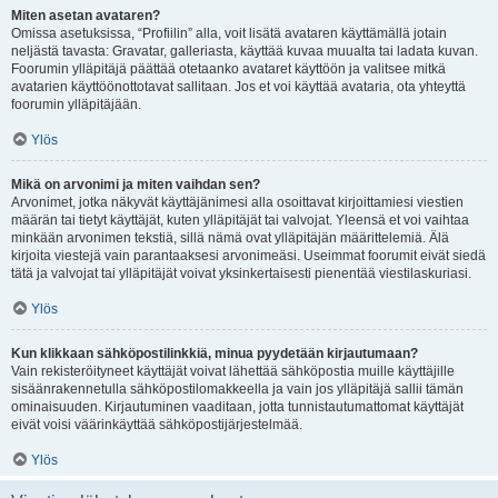
Miten asetan avataren?
Omissa asetuksissa, “Profiilin” alla, voit lisätä avataren käyttämällä jotain
neljästä tavasta: Gravatar, galleriasta, käyttää kuvaa muualta tai ladata kuvan.
Foorumin ylläpitäjä päättää otetaanko avataret käyttöön ja valitsee mitkä
avatarien käyttöönottotavat sallitaan. Jos et voi käyttää avataria, ota yhteyttä
foorumin ylläpitäjään.
Ylös
Mikä on arvonimi ja miten vaihdan sen?
Arvonimet, jotka näkyvät käyttäjänimesi alla osoittavat kirjoittamiesi viestien
määrän tai tietyt käyttäjät, kuten ylläpitäjät tai valvojat. Yleensä et voi vaihtaa
minkään arvonimen tekstiä, sillä nämä ovat ylläpitäjän määrittelemiä. Älä
kirjoita viestejä vain parantaaksesi arvonimeäsi. Useimmat foorumit eivät siedä
tätä ja valvojat tai ylläpitäjät voivat yksinkertaisesti pienentää viestilaskuriasi.
Ylös
Kun klikkaan sähköpostilinkkiä, minua pyydetään kirjautumaan?
Vain rekisteröityneet käyttäjät voivat lähettää sähköpostia muille käyttäjille
sisäänrakennetulla sähköpostilomakkeella ja vain jos ylläpitäjä sallii tämän
ominaisuuden. Kirjautuminen vaaditaan, jotta tunnistautumattomat käyttäjät
eivät voisi väärinkäyttää sähköpostijärjestelmää.
Ylös