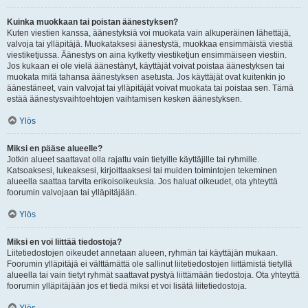
Kuinka muokkaan tai poistan äänestyksen?
Kuten viestien kanssa, äänestyksiä voi muokata vain alkuperäinen lähettäjä,
valvoja tai ylläpitäjä. Muokataksesi äänestystä, muokkaa ensimmäistä viestiä
viestiketjussa. Äänestys on aina kytketty viestiketjun ensimmäiseen viestiin.
Jos kukaan ei ole vielä äänestänyt, käyttäjät voivat poistaa äänestyksen tai
muokata mitä tahansa äänestyksen asetusta. Jos käyttäjät ovat kuitenkin jo
äänestäneet, vain valvojat tai ylläpitäjät voivat muokata tai poistaa sen. Tämä
estää äänestysvaihtoehtojen vaihtamisen kesken äänestyksen.
Ylös
Miksi en pääse alueelle?
Jotkin alueet saattavat olla rajattu vain tietyille käyttäjille tai ryhmille.
Katsoaksesi, lukeaksesi, kirjoittaaksesi tai muiden toimintojen tekeminen
alueella saattaa tarvita erikoisoikeuksia. Jos haluat oikeudet, ota yhteyttä
foorumin valvojaan tai ylläpitäjään.
Ylös
Miksi en voi liittää tiedostoja?
Liitetiedostojen oikeudet annetaan alueen, ryhmän tai käyttäjän mukaan.
Foorumin ylläpitäjä ei välttämättä ole sallinut liitetiedostojen liittämistä tietyllä
alueella tai vain tietyt ryhmät saattavat pystyä liittämään tiedostoja. Ota yhteyttä
foorumin ylläpitäjään jos et tiedä miksi et voi lisätä liitetiedostoja.