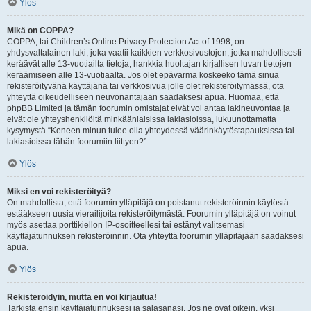
Ylös
Mikä on COPPA?
COPPA, tai Children’s Online Privacy Protection Act of 1998, on
yhdysvaltalainen laki, joka vaatii kaikkien verkkosivustojen, jotka mahdollisesti
keräävät alle 13-vuotiailta tietoja, hankkia huoltajan kirjallisen luvan tietojen
keräämiseen alle 13-vuotiaalta. Jos olet epävarma koskeeko tämä sinua
rekisteröityvänä käyttäjänä tai verkkosivua jolle olet rekisteröitymässä, ota
yhteyttä oikeudelliseen neuvonantajaan saadaksesi apua. Huomaa, että
phpBB Limited ja tämän foorumin omistajat eivät voi antaa lakineuvontaa ja
eivät ole yhteyshenkilöitä minkäänlaisissa lakiasioissa, lukuunottamatta
kysymystä “Keneen minun tulee olla yhteydessä väärinkäytöstapauksissa tai
lakiasioissa tähän foorumiin liittyen?”.
Ylös
Miksi en voi rekisteröityä?
On mahdollista, että foorumin ylläpitäjä on poistanut rekisteröinnin käytöstä
estääkseen uusia vierailijoita rekisteröitymästä. Foorumin ylläpitäjä on voinut
myös asettaa porttikiellon IP-osoitteellesi tai estänyt valitsemasi
käyttäjätunnuksen rekisteröinnin. Ota yhteyttä foorumin ylläpitäjään saadaksesi
apua.
Ylös
Rekisteröidyin, mutta en voi kirjautua!
Tarkista ensin käyttäjätunnuksesi ja salasanasi. Jos ne ovat oikein, yksi