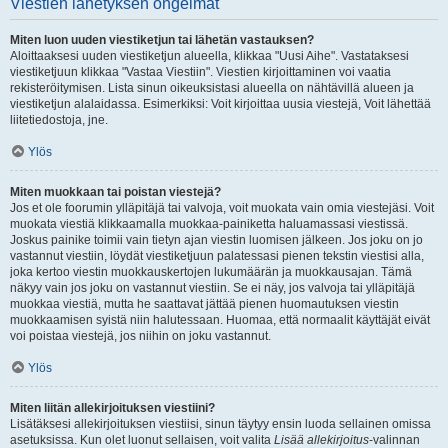
Viestien lähetyksen ongelmat
Miten luon uuden viestiketjun tai lähetän vastauksen?
Aloittaaksesi uuden viestiketjun alueella, klikkaa "Uusi Aihe". Vastataksesi
viestiketjuun klikkaa "Vastaa Viestiin". Viestien kirjoittaminen voi vaatia
rekisteröitymisen. Lista sinun oikeuksistasi alueella on nähtävillä alueen ja
viestiketjun alalaidassa. Esimerkiksi: Voit kirjoittaa uusia viestejä, Voit lähettää
liitetiedostoja, jne.
Ylös
Miten muokkaan tai poistan viestejä?
Jos et ole foorumin ylläpitäjä tai valvoja, voit muokata vain omia viestejäsi. Voit
muokata viestiä klikkaamalla muokkaa-painiketta haluamassasi viestissä.
Joskus painike toimii vain tietyn ajan viestin luomisen jälkeen. Jos joku on jo
vastannut viestiin, löydät viestiketjuun palatessasi pienen tekstin viestisi alla,
joka kertoo viestin muokkauskertojen lukumäärän ja muokkausajan. Tämä
näkyy vain jos joku on vastannut viestiin. Se ei näy, jos valvoja tai ylläpitäjä
muokkaa viestiä, mutta he saattavat jättää pienen huomautuksen viestin
muokkaamisen syistä niin halutessaan. Huomaa, että normaalit käyttäjät eivät
voi poistaa viestejä, jos niihin on joku vastannut.
Ylös
Miten liitän allekirjoituksen viestiini?
Lisätäksesi allekirjoituksen viestiisi, sinun täytyy ensin luoda sellainen omissa
asetuksissa. Kun olet luonut sellaisen, voit valita
Lisää allekirjoitus
-valinnan