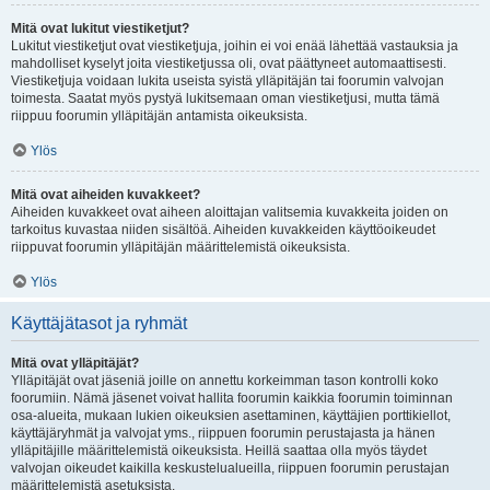
Mitä ovat lukitut viestiketjut?
Lukitut viestiketjut ovat viestiketjuja, joihin ei voi enää lähettää vastauksia ja
mahdolliset kyselyt joita viestiketjussa oli, ovat päättyneet automaattisesti.
Viestiketjuja voidaan lukita useista syistä ylläpitäjän tai foorumin valvojan
toimesta. Saatat myös pystyä lukitsemaan oman viestiketjusi, mutta tämä
riippuu foorumin ylläpitäjän antamista oikeuksista.
Ylös
Mitä ovat aiheiden kuvakkeet?
Aiheiden kuvakkeet ovat aiheen aloittajan valitsemia kuvakkeita joiden on
tarkoitus kuvastaa niiden sisältöä. Aiheiden kuvakkeiden käyttöoikeudet
riippuvat foorumin ylläpitäjän määrittelemistä oikeuksista.
Ylös
Käyttäjätasot ja ryhmät
Mitä ovat ylläpitäjät?
Ylläpitäjät ovat jäseniä joille on annettu korkeimman tason kontrolli koko
foorumiin. Nämä jäsenet voivat hallita foorumin kaikkia foorumin toiminnan
osa-alueita, mukaan lukien oikeuksien asettaminen, käyttäjien porttikiellot,
käyttäjäryhmät ja valvojat yms., riippuen foorumin perustajasta ja hänen
ylläpitäjille määrittelemistä oikeuksista. Heillä saattaa olla myös täydet
valvojan oikeudet kaikilla keskustelualueilla, riippuen foorumin perustajan
määrittelemistä asetuksista.