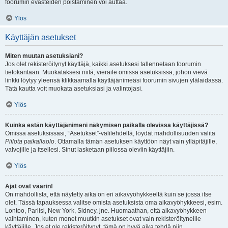
foorumin evästeiden poistaminen voi auttaa.
Ylös
Käyttäjän asetukset
Miten muutan asetuksiani?
Jos olet rekisteröitynyt käyttäjä, kaikki asetuksesi tallennetaan foorumin
tietokantaan. Muokataksesi niitä, vieraile omissa asetuksissa, johon vievä
linkki löytyy yleensä klikkaamalla käyttäjänimeäsi foorumin sivujen ylälaidassa.
Tätä kautta voit muokata asetuksiasi ja valintojasi.
Ylös
Kuinka estän käyttäjänimeni näkymisen paikalla olevissa käyttäjissä?
Omissa asetuksissasi, “Asetukset”-välilehdellä, löydät mahdollisuuden valita
Piilota paikallaolo
. Ottamalla tämän asetuksen käyttöön näyt vain ylläpitäjille,
valvojille ja itsellesi. Sinut lasketaan piilossa oleviin käyttäjiin.
Ylös
Ajat ovat väärin!
On mahdollista, että näytetty aika on eri aikavyöhykkeeltä kuin se jossa itse
olet. Tässä tapauksessa valitse omista asetuksista oma aikavyöhykkeesi, esim.
Lontoo, Pariisi, New York, Sidney, jne. Huomaathan, että aikavyöhykkeen
vaihtaminen, kuten monet muutkin asetukset ovat vain rekisteröityneille
käyttäjille. Jos et ole rekisteröitynyt, tämä on hyvä aika tehdä niin.