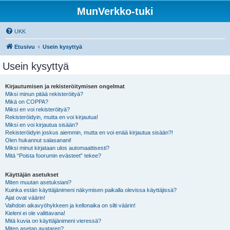
MunVerkko-tuki
UKK
Etusivu
Usein kysyttyä
Usein kysyttyä
Kirjautumisen ja rekisteröitymisen ongelmat
Miksi minun pitää rekisteröityä?
Mikä on COPPA?
Miksi en voi rekisteröityä?
Rekisteröidyin, mutta en voi kirjautua!
Miksi en voi kirjautua sisään?
Rekisteröidyin joskus aiemmin, mutta en voi enää kirjautua sisään?!
Olen hukannut salasanani!
Miksi minut kirjataan ulos automaattisesti?
Mitä “Poista foorumin evästeet” tekee?
Käyttäjän asetukset
Miten muutan asetuksiani?
Kuinka estän käyttäjänimeni näkymisen paikalla olevissa käyttäjissä?
Ajat ovat väärin!
Vaihdoin aikavyöhykkeen ja kellonaika on silti väärin!
Kieleni ei ole valittavana!
Mitä kuvia on käyttäjänimeni vieressä?
Miten asetan avataren?