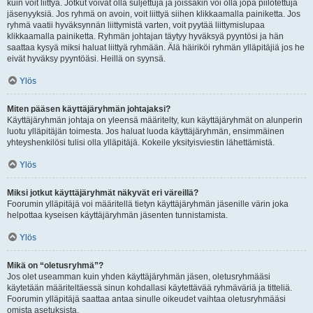
kuin voit liittyä. Jotkut voivat olla suljettuja ja joissakin voi olla jopa piilotettuja
jäsenyyksiä. Jos ryhmä on avoin, voit liittyä siihen klikkaamalla painiketta. Jos
ryhmä vaatii hyväksynnän liittymistä varten, voit pyytää liittymislupaa
klikkaamalla painiketta. Ryhmän johtajan täytyy hyväksyä pyyntösi ja hän
saattaa kysyä miksi haluat liittyä ryhmään. Älä häiriköi ryhmän ylläpitäjiä jos he
eivät hyväksy pyyntöäsi. Heillä on syynsä.
Ylös
Miten pääsen käyttäjäryhmän johtajaksi?
Käyttäjäryhmän johtaja on yleensä määritelty, kun käyttäjäryhmät on alunperin
luotu ylläpitäjän toimesta. Jos haluat luoda käyttäjäryhmän, ensimmäinen
yhteyshenkilösi tulisi olla ylläpitäjä. Kokeile yksityisviestin lähettämistä.
Ylös
Miksi jotkut käyttäjäryhmät näkyvät eri väreillä?
Foorumin ylläpitäjä voi määritellä tietyn käyttäjäryhmän jäsenille värin joka
helpottaa kyseisen käyttäjäryhmän jäsenten tunnistamista.
Ylös
Mikä on “oletusryhmä”?
Jos olet useamman kuin yhden käyttäjäryhmän jäsen, oletusryhmääsi
käytetään määriteltäessä sinun kohdallasi käytettävää ryhmäväriä ja titteliä.
Foorumin ylläpitäjä saattaa antaa sinulle oikeudet vaihtaa oletusryhmääsi
omista asetuksista.