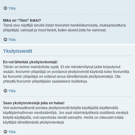
Ylös
Mikä on “Tiimi” linkki?
Tämä sivu näyttää sinulle listan foorumin henkilökunnasta, mukaanluettuna
ylläpitäjät, valvojat ja muut tiedot, kuten alueet joita he valvovat.
Ylös
Yksityisviestit
En voi lähettää yksityisviestejä!
Tähän on kolme mahdollista syytä. Et ole rekisteröitynyt ja/tai kirjautunut
sisään, foorumin ylläpitäjä on poistanut yksityisviestit käytöstä koko foorumilta
tai foorumin ylläpitäjä on estänyt sinua lähettämästä yksityisviestejä. Ota
yhteyttä foorumin ylläpitäjään saadaksesi lisätietoja.
Ylös
Saan yksityisviestejä joita en halua!
Voit automaattisesti poistaa yksityisviestit tietyltä käyttäjältä käyttämällä
käyttäjänhallinnan viestisääntöjä. Jos saat väärinkäytöksiä sisältäviä viestejä
tietyltä käyttäjältä, voit raportoida viestit valvojille. Heillä on oikeudet estää
käyttäjiä lähettämästä yksityisviestejä.
Ylös