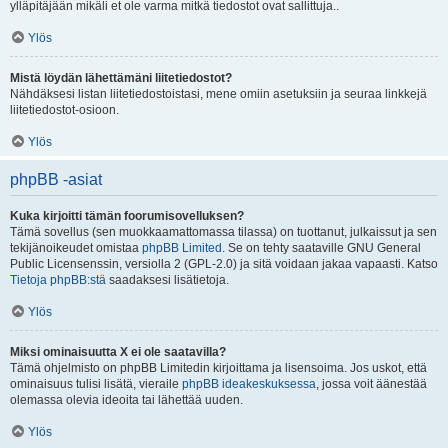
ylläpitäjään mikäli et ole varma mitkä tiedostot ovat sallittuja..
Ylös
Mistä löydän lähettämäni liitetiedostot?
Nähdäksesi listan liitetiedostoistasi, mene omiin asetuksiin ja seuraa linkkejä
liitetiedostot-osioon.
Ylös
phpBB -asiat
Kuka kirjoitti tämän foorumisovelluksen?
Tämä sovellus (sen muokkaamattomassa tilassa) on tuottanut, julkaissut ja sen
tekijänoikeudet omistaa
phpBB Limited
. Se on tehty saataville GNU General
Public Licensenssin, versiolla 2 (GPL-2.0) ja sitä voidaan jakaa vapaasti. Katso
Tietoja phpBB:stä
saadaksesi lisätietoja.
Ylös
Miksi ominaisuutta X ei ole saatavilla?
Tämä ohjelmisto on phpBB Limitedin kirjoittama ja lisensoima. Jos uskot, että
ominaisuus tulisi lisätä, vieraile
phpBB ideakeskuksessa
, jossa voit äänestää
olemassa olevia ideoita tai lähettää uuden.
Ylös