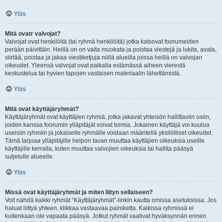
Ylös
Mitä ovatr valvojat?
Valvojat ovat henkilöitä (tai ryhmä henkilöitä) jotka katsovat foorumeiden
perään päivittäin. Heillä on on valta muokata ja poistaa viestejä ja lukita, avata,
siirtää, poistaa ja jakaa viestiketjuja niillä alueilla joissa heillä on valvojan
oikeudet. Yleensä valvojat ovat paikalla estämässä aiheen vierestä
keskustelua tai hyvien tapojen vastaisen materiaalin lähettämistä.
Ylös
Mitä ovat käyttäjäryhmät?
Käyttäjäryhmät ovat käyttäjien ryhmiä, jotka jakavat yhteisön hallittaviin osiin,
joiden kanssa foorumin ylläpitäjät voivat toimia. Jokainen käyttäjä voi kuulua
useisiin ryhmiin ja jokaiselle ryhmälle voidaan määritellä yksilölliset oikeudet.
Tämä tarjoaa ylläpitäjille helpon tavan muuttaa käyttäjien oikeuksia useille
käyttäjille kerralla, kuten muuttaa valvojien oikeuksia tai hallita pääsyä
suljetulle alueelle.
Ylös
Missä ovat käyttäjäryhmät ja miten liityn sellaiseen?
Voit nähdä kaikki ryhmät “Käyttäjäryhmät”-linkin kautta omissa asetuksissa. Jos
haluat liittyä yhteen, klikkaa vastaavaa painiketta. Kaikissa ryhmissä ei
kuitenkaan ole vapaata pääsyä. Jotkut ryhmät vaativat hyväksynnän ennen