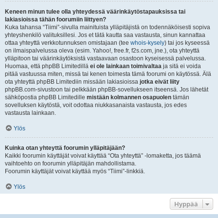
Keneen minun tulee olla yhteydessä väärinkäytöstapauksissa tai
lakiasioissa tähän foorumiin liittyen?
Kuka tahansa “Tiimi”-sivulla mainituista ylläpitäjistä on todennäköisesti sopiva
yhteyshenkilö valituksillesi. Jos et tätä kautta saa vastausta, sinun kannattaa
ottaa yhteyttä verkkotunnuksen omistajaan (tee
whois-kysely
) tai jos kyseessä
on ilmaispalvelussa oleva (esim. Yahoo!, free.fr, f2s.com, jne.), ota yhteyttä
ylläpitoon tai väärinkäytöksistä vastaavaan osastoon kyseisessä palvelussa.
Huomaa, että phpBB Limitedillä
ei ole lainkaan toimivaltaa
ja sitä ei voida
pitää vastuussa miten, missä tai kenen toimesta tämä foorumi on käytössä. Älä
ota yhteyttä phpBB Limitediin missään lakiasioissa
jotka eivät liity
phpBB.com-sivustoon tai pelkkään phpBB-sovellukseen itseensä. Jos lähetät
sähköpostia phpBB Limitedille
mistään kolmannen osapuolen
tämän
sovelluksen käytöstä, voit odottaa niukkasanaista vastausta, jos edes
vastausta lainkaan.
Ylös
Kuinka otan yhteyttä foorumin ylläpitäjään?
Kaikki foorumin käyttäjät voivat käyttää “Ota yhteyttä” -lomaketta, jos täämä
vaihtoehto on foorumin ylläpitäjän mahdollistama.
Foorumin käyttäjät voivat käyttää myös “Tiimi”-linkkiä.
Ylös
Hyppää