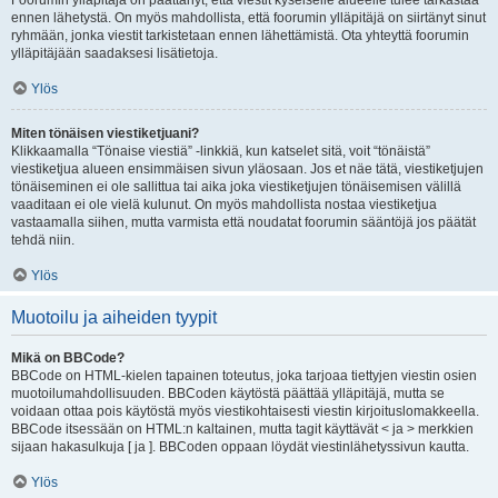
Foorumin ylläpitäjä on päättänyt, että viestit kyseiselle alueelle tulee tarkastaa
ennen lähetystä. On myös mahdollista, että foorumin ylläpitäjä on siirtänyt sinut
ryhmään, jonka viestit tarkistetaan ennen lähettämistä. Ota yhteyttä foorumin
ylläpitäjään saadaksesi lisätietoja.
Ylös
Miten tönäisen viestiketjuani?
Klikkaamalla “Tönaise viestiä” -linkkiä, kun katselet sitä, voit “tönäistä”
viestiketjua alueen ensimmäisen sivun yläosaan. Jos et näe tätä, viestiketjujen
tönäiseminen ei ole sallittua tai aika joka viestiketjujen tönäisemisen välillä
vaaditaan ei ole vielä kulunut. On myös mahdollista nostaa viestiketjua
vastaamalla siihen, mutta varmista että noudatat foorumin sääntöjä jos päätät
tehdä niin.
Ylös
Muotoilu ja aiheiden tyypit
Mikä on BBCode?
BBCode on HTML-kielen tapainen toteutus, joka tarjoaa tiettyjen viestin osien
muotoilumahdollisuuden. BBCoden käytöstä päättää ylläpitäjä, mutta se
voidaan ottaa pois käytöstä myös viestikohtaisesti viestin kirjoituslomakkeella.
BBCode itsessään on HTML:n kaltainen, mutta tagit käyttävät < ja > merkkien
sijaan hakasulkuja [ ja ]. BBCoden oppaan löydät viestinlähetyssivun kautta.
Ylös