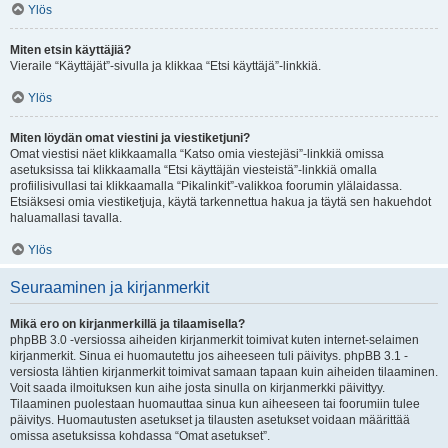
Ylös
Miten etsin käyttäjiä?
Vieraile “Käyttäjät”-sivulla ja klikkaa “Etsi käyttäjä”-linkkiä.
Ylös
Miten löydän omat viestini ja viestiketjuni?
Omat viestisi näet klikkaamalla “Katso omia viestejäsi”-linkkiä omissa
asetuksissa tai klikkaamalla “Etsi käyttäjän viesteistä”-linkkiä omalla
profiilisivullasi tai klikkaamalla “Pikalinkit”-valikkoa foorumin ylälaidassa.
Etsiäksesi omia viestiketjuja, käytä tarkennettua hakua ja täytä sen hakuehdot
haluamallasi tavalla.
Ylös
Seuraaminen ja kirjanmerkit
Mikä ero on kirjanmerkillä ja tilaamisella?
phpBB 3.0 -versiossa aiheiden kirjanmerkit toimivat kuten internet-selaimen
kirjanmerkit. Sinua ei huomautettu jos aiheeseen tuli päivitys. phpBB 3.1 -
versiosta lähtien kirjanmerkit toimivat samaan tapaan kuin aiheiden tilaaminen.
Voit saada ilmoituksen kun aihe josta sinulla on kirjanmerkki päivittyy.
Tilaaminen puolestaan huomauttaa sinua kun aiheeseen tai foorumiin tulee
päivitys. Huomautusten asetukset ja tilausten asetukset voidaan määrittää
omissa asetuksissa kohdassa “Omat asetukset”.