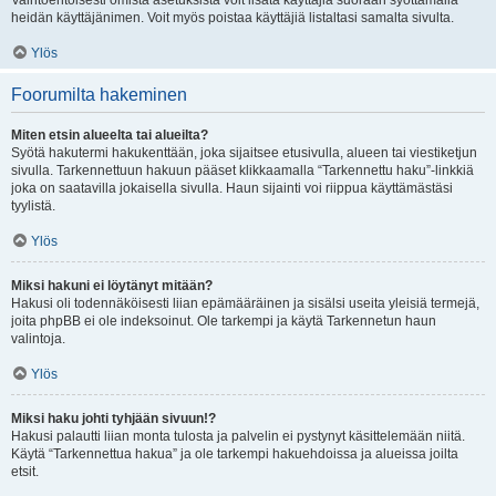
Vaihtoehtoisesti omista asetuksista voit lisätä käyttäjiä suoraan syöttämällä
heidän käyttäjänimen. Voit myös poistaa käyttäjiä listaltasi samalta sivulta.
Ylös
Foorumilta hakeminen
Miten etsin alueelta tai alueilta?
Syötä hakutermi hakukenttään, joka sijaitsee etusivulla, alueen tai viestiketjun
sivulla. Tarkennettuun hakuun pääset klikkaamalla “Tarkennettu haku”-linkkiä
joka on saatavilla jokaisella sivulla. Haun sijainti voi riippua käyttämästäsi
tyylistä.
Ylös
Miksi hakuni ei löytänyt mitään?
Hakusi oli todennäköisesti liian epämääräinen ja sisälsi useita yleisiä termejä,
joita phpBB ei ole indeksoinut. Ole tarkempi ja käytä Tarkennetun haun
valintoja.
Ylös
Miksi haku johti tyhjään sivuun!?
Hakusi palautti liian monta tulosta ja palvelin ei pystynyt käsittelemään niitä.
Käytä “Tarkennettua hakua” ja ole tarkempi hakuehdoissa ja alueissa joilta
etsit.