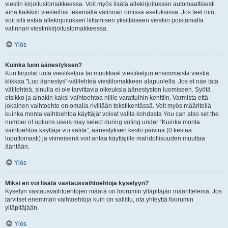
viestin kirjoituslomakkeessa. Voit myös lisätä allekirjoituksen automaattisesti
aina kaikkiin viesteihisi tekemällä valinnan omissa asetuksissa. Jos teet niin,
voit silti estää allekirjoituksen liittämisen yksittäiseen viestiin poistamalla
valinnan viestinkirjoituslomakkeessa.
Ylös
Kuinka luon äänestyksen?
Kun kirjoitat uuta viestiketjua tai muokkaat viestiketjun ensimmäistä viestiä,
klikkaa "Luo äänestys"-välilehteä viestilomakkeen alapuolella. Jos et näe tätä
välilehteä, sinulla ei ole tarvittavia oikeuksia äänestysten luomiseen. Syötä
otsikko ja ainakin kaksi vaihtoehtoa niille varattuihin kenttiin. Varmista että
jokainen vaihtoehto on omalla rivillään tekstikentässä. Voit myös määritellä
kuinka monta vaihtoehtoa käyttäjät voivat valita kohdasta You can also set the
number of options users may select during voting under “Kuinka monta
vaihtoehtoa käyttäjä voi valita”, äänestyksen kesto päivinä (0 kestää
loputtomasti) ja viimeisenä voit antaa käyttäjille mahdollisuuden muuttaa
ääntään.
Ylös
Miksi en voi lisätä vastausvaihtoehtoja kyselyyn?
Kyselyn vastausvaihtoehtojen määrä on foorumin ylläpitäjän määrittelemä. Jos
tarvitset enemmän vaihtoehtoja kuin on sallittu, ota yhteyttä foorumin
ylläpitäjään.
Ylös