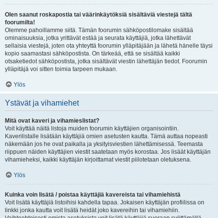
Olen saanut roskapostia tai väärinkäytöksiä sisältäviä viestejä tältä
foorumilta!
Olemme pahoillamme siitä. Tämän foorumin sähköpostilomake sisältää
ominaisuuksia, jotka yrittävät estää ja seurata käyttäjiä, jotka lähettävät
sellaisia viestejä, joten ota yhteyttä foorumin ylläpitäjään ja lähetä hänelle täysi
kopio saamastasi sähköpostista. On tärkeää, että se sisältää kaikki
otsaketiedot sähköpostista, jotka sisältävät viestin lähettäjän tiedot. Foorumin
ylläpitäjä voi sitten toimia tarpeen mukaan.
Ylös
Ystävät ja vihamiehet
Mitä ovat kaveri ja vihamieslistat?
Voit käyttää näitä listoja muiden foorumin käyttäjien organisointiin.
Kaverilistalle lisätään käyttäjiä omien asetusten kautta. Tämä auttaa nopeasti
näkemään jos he ovat paikalla ja yksityisviestien lähettämisessä. Teemasta
riippuen näiden käyttäjien viestit saatetaan myös korostaa. Jos lisäät käyttäjän
vihamieheksi, kaikki käyttäjän kirjoittamat viestit piilotetaan oletuksena.
Ylös
Kuinka voin lisätä / poistaa käyttäjiä kavereista tai vihamiehistä
Voit lisätä käyttäjiä listoihisi kahdella tapaa. Jokaisen käyttäjän profiilissa on
linkki jonka kautta voit lisätä heidät joko kavereihin tai vihamiehiin.