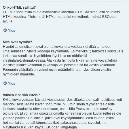
Onko HTML sallittu?
Ei. Tällä foorumilla ei ole mahdollista lähettää HTML:ää siten, että se toimisi
HTML-koodina. Yleisimmät HTML-muotoilut voi kuitenkin tehdä BBCoden
avulla.
Ylös
Mitä ovat hymiöt?
Hymiöt tai emoticonit ovat pieniä kuvia joita voidaan käyttää tunteiden
ilmaisemiseen lyhyitä koodeja käyttämällä. Esimerkiksi :) tarkoittaa iloista ja :(
tarkoittaa surullista. Hymiöiden täysi lista on nähtävillä
viestinlähetyslomakkeessa. Älä käytä hymiöitä liikaa, sillä ne voivat tehdä
viestistä lukukelvottoman ja valvoja voi poistaa niitä tai viestin kokonaan.
Foorumin ylläpitäjä on voinut myös määritellä rajan yksittäisen viestin
hymiöiden määrälle.
Ylös
Voinko lähettää kuvia?
Kyllä, kuvia voidaan käyttää viesteissäsi. Jos ylläpitäjä on sallinut liitteet, voit
mahdollisesti ladata kuvan foorumille. Muutoin sinun täytyy antaa osoite
julkisesti saatavilla olevaan kuvaan, esim. http://www.example.com/my-
picture.gif. Et voi antaa osoitetta omalla koneellasi oleviin kuviin (ellei se ole
yleinen palvelin) tai kuviin, jotka ovat käyttäjätunnistuksen takana, esim.
hotmail tai yahoo sähköpostilaatikot, salasanasuojatut sivustot, jne.
Näyttääksesi kuvan, käytä BBCoden [img]-tagia.