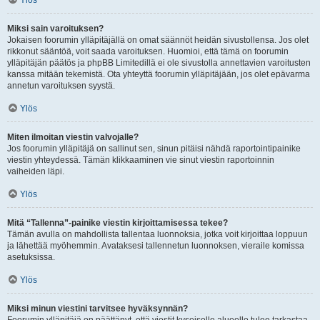
Ylös
Miksi sain varoituksen?
Jokaisen foorumin ylläpitäjällä on omat säännöt heidän sivustollensa. Jos olet
rikkonut sääntöä, voit saada varoituksen. Huomioi, että tämä on foorumin
ylläpitäjän päätös ja phpBB Limitedillä ei ole sivustolla annettavien varoitusten
kanssa mitään tekemistä. Ota yhteyttä foorumin ylläpitäjään, jos olet epävarma
annetun varoituksen syystä.
Ylös
Miten ilmoitan viestin valvojalle?
Jos foorumin ylläpitäjä on sallinut sen, sinun pitäisi nähdä raportointipainike
viestin yhteydessä. Tämän klikkaaminen vie sinut viestin raportoinnin
vaiheiden läpi.
Ylös
Mitä “Tallenna”-painike viestin kirjoittamisessa tekee?
Tämän avulla on mahdollista tallentaa luonnoksia, jotka voit kirjoittaa loppuun
ja lähettää myöhemmin. Avataksesi tallennetun luonnoksen, vieraile komissa
asetuksissa.
Ylös
Miksi minun viestini tarvitsee hyväksynnän?