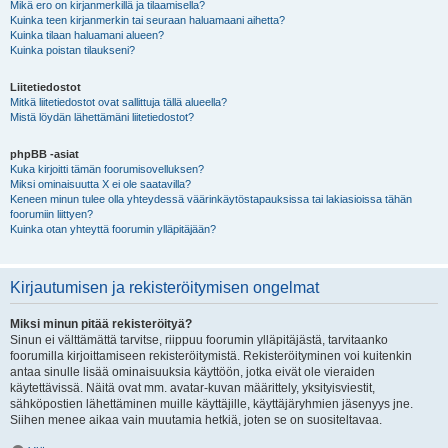
Mikä ero on kirjanmerkillä ja tilaamisella?
Kuinka teen kirjanmerkin tai seuraan haluamaani aihetta?
Kuinka tilaan haluamani alueen?
Kuinka poistan tilaukseni?
Liitetiedostot
Mitkä liitetiedostot ovat sallittuja tällä alueella?
Mistä löydän lähettämäni liitetiedostot?
phpBB -asiat
Kuka kirjoitti tämän foorumisovelluksen?
Miksi ominaisuutta X ei ole saatavilla?
Keneen minun tulee olla yhteydessä väärinkäytöstapauksissa tai lakiasioissa tähän
foorumiin liittyen?
Kuinka otan yhteyttä foorumin ylläpitäjään?
Kirjautumisen ja rekisteröitymisen ongelmat
Miksi minun pitää rekisteröityä?
Sinun ei välttämättä tarvitse, riippuu foorumin ylläpitäjästä, tarvitaanko
foorumilla kirjoittamiseen rekisteröitymistä. Rekisteröityminen voi kuitenkin
antaa sinulle lisää ominaisuuksia käyttöön, jotka eivät ole vieraiden
käytettävissä. Näitä ovat mm. avatar-kuvan määrittely, yksityisviestit,
sähköpostien lähettäminen muille käyttäjille, käyttäjäryhmien jäsenyys jne.
Siihen menee aikaa vain muutamia hetkiä, joten se on suositeltavaa.