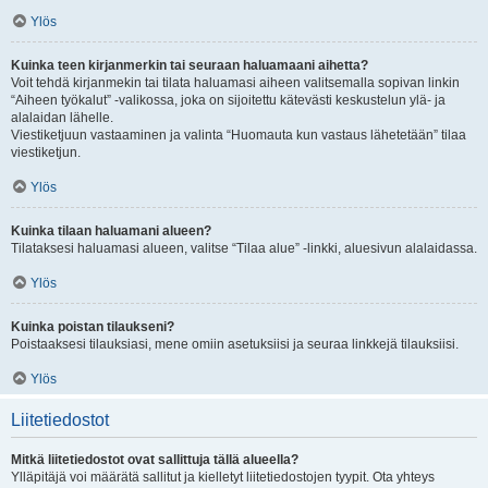
Ylös
Kuinka teen kirjanmerkin tai seuraan haluamaani aihetta?
Voit tehdä kirjanmekin tai tilata haluamasi aiheen valitsemalla sopivan linkin
“Aiheen työkalut” -valikossa, joka on sijoitettu kätevästi keskustelun ylä- ja
alalaidan lähelle.
Viestiketjuun vastaaminen ja valinta “Huomauta kun vastaus lähetetään” tilaa
viestiketjun.
Ylös
Kuinka tilaan haluamani alueen?
Tilataksesi haluamasi alueen, valitse “Tilaa alue” -linkki, aluesivun alalaidassa.
Ylös
Kuinka poistan tilaukseni?
Poistaaksesi tilauksiasi, mene omiin asetuksiisi ja seuraa linkkejä tilauksiisi.
Ylös
Liitetiedostot
Mitkä liitetiedostot ovat sallittuja tällä alueella?
Ylläpitäjä voi määrätä sallitut ja kielletyt liitetiedostojen tyypit. Ota yhteys