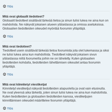
Ylös
Mitä ovat globaalit tiedotteet?
Globaalit tiedotteet sisältävät tärkeää tietoa ja sinun tulisi lukea ne aina kun on
mahdolista. Ne näkyvät jokaisen alueen ylälaidassa ja omissa asetuksissa.
Globaalien tiedotteiden oikeudet myöntää foorumin ylläpitäjä.
Ylös
Mitä ovat tiedotteet?
Tiedotteet usein sisältävät tärkeää tietoa foorumista jota olet lukemassa ja siksi
ne tulisi lukea aina kun mahdollista. Tiedotteet näkyvät jokaisen sivun
ylälaidassa niillä foorumeilla joihin ne on lähetetty. Kuten globaalien
tiedotteiden kohdalla, tiedotteiden lähettämisen oikeudet antaa foorumin
ylläpitäjä.
Ylös
Mitä ovat kiinnitetyt viestiketjut
Kiinnitetyt viestiketjut näkyvät tiedotteiden alapuolella ja ovat vain etusivulla.
Ne ovat yleensä aika tärkeitä, joten sinun tulisi lukea ne aina kun mahdollista.
Kuten tiedotteiden ja globaalien tiedotteiden kanssa, viestiketjujen
kiinnittämisen oikeudet määrittelee foorumin ylläpitäjä.
Ylös