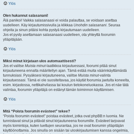
Ylös
Olen hukannut salasanani!
Älä panikoi! Vaikka salasanaasi ei voida palauttaa, se voidaan asettaa
uudelleen. Käy kirjautumissivulla ja klikkaa
Unohdin salasanani
. Seuraa
ohjeita ja sinun pitäisi kohta pystyä kirjautumaan uudelleen.
Jos et pysty asettamaan salasanaasi uudelleen, ota yhteyttä foorumin
ylläpitäjään.
Ylös
Miksi minut kirjataan ulos automaattisesti?
Jos et valitse
Muista minut
-laatikkoa kirjautuessasi, foorumi pitää sinut
kirjautuneena ennalta määritellyn ajan. Tämä estää muita väärinkäyttämästä
tunnuksiasi. Pysyäksesi kirjautuneena, valitse
Muista minut
-valinta
kirjautuessasi. Tämä ei ole suositeltavaa, jos käytät foorumia jaetulta koneelta,
esim. kirjastossa, nettikahvilassa tai koulun tietokoneluokassa. Jos et näe tätä
valintaa, foorumin ylläpitäjä on estänyt tämän toiminnon käyttämisen.
Ylös
Mitä “Poista foorumin evästeet” tekee?
“Poista foorumin evästeet” poistaa evästeet, jotka ovat phpBB:n luomia. Ne
tunnistavat sinut ja pitävät sinut kirjautuneena foorumille. Evästeet tarjoavat
myös toimintoja, kuten luettujen seurantaa, jos ne ovat foorumin ylläpitäjän
käyttöönottamia. Jos sinulla on sisään tai uloskirjautumisen kanssa ongelmia,