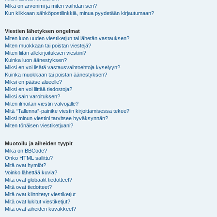
Mikä on arvonimi ja miten vaihdan sen?
Kun klikkaan sähköpostilinkkiä, minua pyydetään kirjautumaan?
Viestien lähetyksen ongelmat
Miten luon uuden viestiketjun tai lähetän vastauksen?
Miten muokkaan tai poistan viestejä?
Miten liitän allekirjoituksen viestiini?
Kuinka luon äänestyksen?
Miksi en voi lisätä vastausvaihtoehtoja kyselyyn?
Kuinka muokkaan tai poistan äänestyksen?
Miksi en pääse alueelle?
Miksi en voi liittää tiedostoja?
Miksi sain varoituksen?
Miten ilmoitan viestin valvojalle?
Mitä “Tallenna”-painike viestin kirjoittamisessa tekee?
Miksi minun viestini tarvitsee hyväksynnän?
Miten tönäisen viestiketjuani?
Muotoilu ja aiheiden tyypit
Mikä on BBCode?
Onko HTML sallittu?
Mitä ovat hymiöt?
Voinko lähettää kuvia?
Mitä ovat globaalit tiedotteet?
Mitä ovat tiedotteet?
Mitä ovat kiinnitetyt viestiketjut
Mitä ovat lukitut viestiketjut?
Mitä ovat aiheiden kuvakkeet?