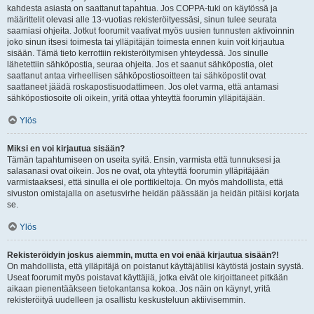
kahdesta asiasta on saattanut tapahtua. Jos COPPA-tuki on käytössä ja
määrittelit olevasi alle 13-vuotias rekisteröityessäsi, sinun tulee seurata
saamiasi ohjeita. Jotkut foorumit vaativat myös uusien tunnusten aktivoinnin
joko sinun itsesi toimesta tai ylläpitäjän toimesta ennen kuin voit kirjautua
sisään. Tämä tieto kerrottiin rekisteröitymisen yhteydessä. Jos sinulle
lähetettiin sähköpostia, seuraa ohjeita. Jos et saanut sähköpostia, olet
saattanut antaa virheellisen sähköpostiosoitteen tai sähköpostit ovat
saattaneet jäädä roskapostisuodattimeen. Jos olet varma, että antamasi
sähköpostiosoite oli oikein, yritä ottaa yhteyttä foorumin ylläpitäjään.
Ylös
Miksi en voi kirjautua sisään?
Tämän tapahtumiseen on useita syitä. Ensin, varmista että tunnuksesi ja
salasanasi ovat oikein. Jos ne ovat, ota yhteyttä foorumin ylläpitäjään
varmistaaksesi, että sinulla ei ole porttikieltoja. On myös mahdollista, että
sivuston omistajalla on asetusvirhe heidän päässään ja heidän pitäisi korjata
se.
Ylös
Rekisteröidyin joskus aiemmin, mutta en voi enää kirjautua sisään?!
On mahdollista, että ylläpitäjä on poistanut käyttäjätilisi käytöstä jostain syystä.
Useat foorumit myös poistavat käyttäjiä, jotka eivät ole kirjoittaneet pitkään
aikaan pienentääkseen tietokantansa kokoa. Jos näin on käynyt, yritä
rekisteröityä uudelleen ja osallistu keskusteluun aktiivisemmin.