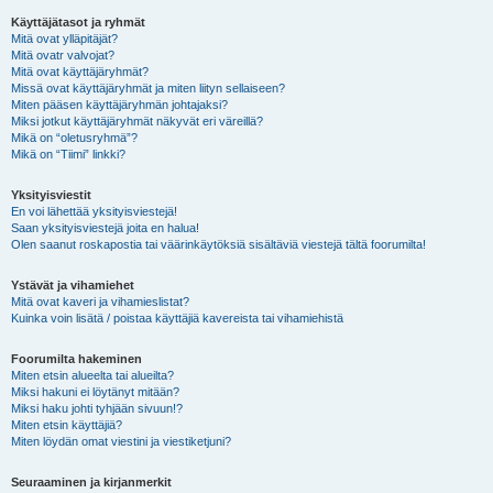
Käyttäjätasot ja ryhmät
Mitä ovat ylläpitäjät?
Mitä ovatr valvojat?
Mitä ovat käyttäjäryhmät?
Missä ovat käyttäjäryhmät ja miten liityn sellaiseen?
Miten pääsen käyttäjäryhmän johtajaksi?
Miksi jotkut käyttäjäryhmät näkyvät eri väreillä?
Mikä on “oletusryhmä”?
Mikä on “Tiimi” linkki?
Yksityisviestit
En voi lähettää yksityisviestejä!
Saan yksityisviestejä joita en halua!
Olen saanut roskapostia tai väärinkäytöksiä sisältäviä viestejä tältä foorumilta!
Ystävät ja vihamiehet
Mitä ovat kaveri ja vihamieslistat?
Kuinka voin lisätä / poistaa käyttäjiä kavereista tai vihamiehistä
Foorumilta hakeminen
Miten etsin alueelta tai alueilta?
Miksi hakuni ei löytänyt mitään?
Miksi haku johti tyhjään sivuun!?
Miten etsin käyttäjiä?
Miten löydän omat viestini ja viestiketjuni?
Seuraaminen ja kirjanmerkit