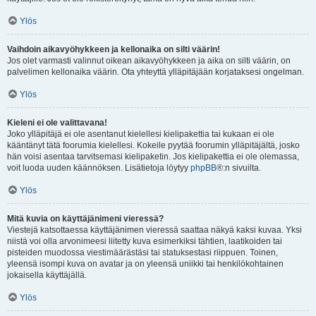
Ylös
Vaihdoin aikavyöhykkeen ja kellonaika on silti väärin!
Jos olet varmasti valinnut oikean aikavyöhykkeen ja aika on silti väärin, on
palvelimen kellonaika väärin. Ota yhteyttä ylläpitäjään korjataksesi ongelman.
Ylös
Kieleni ei ole valittavana!
Joko ylläpitäjä ei ole asentanut kielellesi kielipakettia tai kukaan ei ole
kääntänyt tätä foorumia kielellesi. Kokeile pyytää foorumin ylläpitäjältä, josko
hän voisi asentaa tarvitsemasi kielipaketin. Jos kielipakettia ei ole olemassa,
voit luoda uuden käännöksen. Lisätietoja löytyy
phpBB
®:n sivuilta.
Ylös
Mitä kuvia on käyttäjänimeni vieressä?
Viestejä katsottaessa käyttäjänimen vieressä saattaa näkyä kaksi kuvaa. Yksi
niistä voi olla arvonimeesi liitetty kuva esimerkiksi tähtien, laatikoiden tai
pisteiden muodossa viestimäärästäsi tai statuksestasi riippuen. Toinen,
yleensä isompi kuva on avatar ja on yleensä uniikki tai henkilökohtainen
jokaisella käyttäjällä.
Ylös