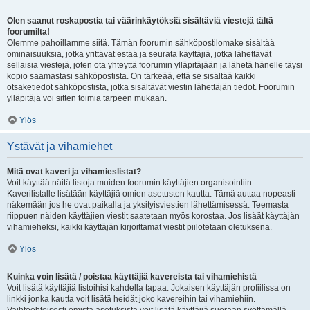
Olen saanut roskapostia tai väärinkäytöksiä sisältäviä viestejä tältä
foorumilta!
Olemme pahoillamme siitä. Tämän foorumin sähköpostilomake sisältää
ominaisuuksia, jotka yrittävät estää ja seurata käyttäjiä, jotka lähettävät
sellaisia viestejä, joten ota yhteyttä foorumin ylläpitäjään ja lähetä hänelle täysi
kopio saamastasi sähköpostista. On tärkeää, että se sisältää kaikki
otsaketiedot sähköpostista, jotka sisältävät viestin lähettäjän tiedot. Foorumin
ylläpitäjä voi sitten toimia tarpeen mukaan.
Ylös
Ystävät ja vihamiehet
Mitä ovat kaveri ja vihamieslistat?
Voit käyttää näitä listoja muiden foorumin käyttäjien organisointiin.
Kaverilistalle lisätään käyttäjiä omien asetusten kautta. Tämä auttaa nopeasti
näkemään jos he ovat paikalla ja yksityisviestien lähettämisessä. Teemasta
riippuen näiden käyttäjien viestit saatetaan myös korostaa. Jos lisäät käyttäjän
vihamieheksi, kaikki käyttäjän kirjoittamat viestit piilotetaan oletuksena.
Ylös
Kuinka voin lisätä / poistaa käyttäjiä kavereista tai vihamiehistä
Voit lisätä käyttäjiä listoihisi kahdella tapaa. Jokaisen käyttäjän profiilissa on
linkki jonka kautta voit lisätä heidät joko kavereihin tai vihamiehiin.