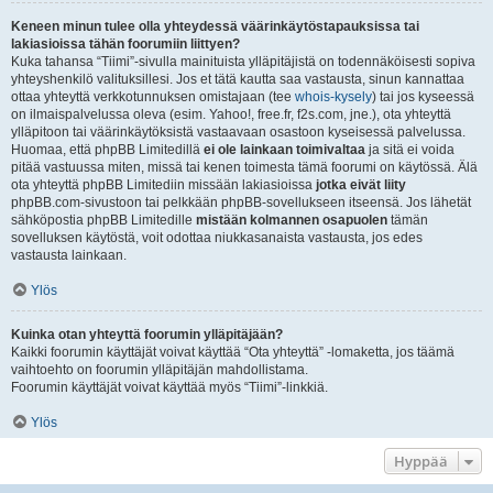
Keneen minun tulee olla yhteydessä väärinkäytöstapauksissa tai
lakiasioissa tähän foorumiin liittyen?
Kuka tahansa “Tiimi”-sivulla mainituista ylläpitäjistä on todennäköisesti sopiva
yhteyshenkilö valituksillesi. Jos et tätä kautta saa vastausta, sinun kannattaa
ottaa yhteyttä verkkotunnuksen omistajaan (tee
whois-kysely
) tai jos kyseessä
on ilmaispalvelussa oleva (esim. Yahoo!, free.fr, f2s.com, jne.), ota yhteyttä
ylläpitoon tai väärinkäytöksistä vastaavaan osastoon kyseisessä palvelussa.
Huomaa, että phpBB Limitedillä
ei ole lainkaan toimivaltaa
ja sitä ei voida
pitää vastuussa miten, missä tai kenen toimesta tämä foorumi on käytössä. Älä
ota yhteyttä phpBB Limitediin missään lakiasioissa
jotka eivät liity
phpBB.com-sivustoon tai pelkkään phpBB-sovellukseen itseensä. Jos lähetät
sähköpostia phpBB Limitedille
mistään kolmannen osapuolen
tämän
sovelluksen käytöstä, voit odottaa niukkasanaista vastausta, jos edes
vastausta lainkaan.
Ylös
Kuinka otan yhteyttä foorumin ylläpitäjään?
Kaikki foorumin käyttäjät voivat käyttää “Ota yhteyttä” -lomaketta, jos täämä
vaihtoehto on foorumin ylläpitäjän mahdollistama.
Foorumin käyttäjät voivat käyttää myös “Tiimi”-linkkiä.
Ylös
Hyppää