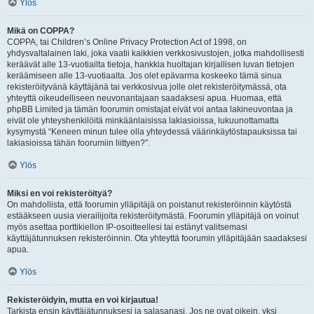
Ylös
Mikä on COPPA?
COPPA, tai Children’s Online Privacy Protection Act of 1998, on
yhdysvaltalainen laki, joka vaatii kaikkien verkkosivustojen, jotka mahdollisesti
keräävät alle 13-vuotiailta tietoja, hankkia huoltajan kirjallisen luvan tietojen
keräämiseen alle 13-vuotiaalta. Jos olet epävarma koskeeko tämä sinua
rekisteröityvänä käyttäjänä tai verkkosivua jolle olet rekisteröitymässä, ota
yhteyttä oikeudelliseen neuvonantajaan saadaksesi apua. Huomaa, että
phpBB Limited ja tämän foorumin omistajat eivät voi antaa lakineuvontaa ja
eivät ole yhteyshenkilöitä minkäänlaisissa lakiasioissa, lukuunottamatta
kysymystä “Keneen minun tulee olla yhteydessä väärinkäytöstapauksissa tai
lakiasioissa tähän foorumiin liittyen?”.
Ylös
Miksi en voi rekisteröityä?
On mahdollista, että foorumin ylläpitäjä on poistanut rekisteröinnin käytöstä
estääkseen uusia vierailijoita rekisteröitymästä. Foorumin ylläpitäjä on voinut
myös asettaa porttikiellon IP-osoitteellesi tai estänyt valitsemasi
käyttäjätunnuksen rekisteröinnin. Ota yhteyttä foorumin ylläpitäjään saadaksesi
apua.
Ylös
Rekisteröidyin, mutta en voi kirjautua!
Tarkista ensin käyttäjätunnuksesi ja salasanasi. Jos ne ovat oikein, yksi