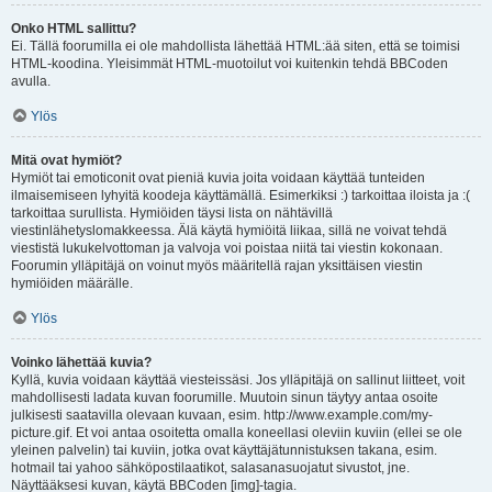
Onko HTML sallittu?
Ei. Tällä foorumilla ei ole mahdollista lähettää HTML:ää siten, että se toimisi
HTML-koodina. Yleisimmät HTML-muotoilut voi kuitenkin tehdä BBCoden
avulla.
Ylös
Mitä ovat hymiöt?
Hymiöt tai emoticonit ovat pieniä kuvia joita voidaan käyttää tunteiden
ilmaisemiseen lyhyitä koodeja käyttämällä. Esimerkiksi :) tarkoittaa iloista ja :(
tarkoittaa surullista. Hymiöiden täysi lista on nähtävillä
viestinlähetyslomakkeessa. Älä käytä hymiöitä liikaa, sillä ne voivat tehdä
viestistä lukukelvottoman ja valvoja voi poistaa niitä tai viestin kokonaan.
Foorumin ylläpitäjä on voinut myös määritellä rajan yksittäisen viestin
hymiöiden määrälle.
Ylös
Voinko lähettää kuvia?
Kyllä, kuvia voidaan käyttää viesteissäsi. Jos ylläpitäjä on sallinut liitteet, voit
mahdollisesti ladata kuvan foorumille. Muutoin sinun täytyy antaa osoite
julkisesti saatavilla olevaan kuvaan, esim. http://www.example.com/my-
picture.gif. Et voi antaa osoitetta omalla koneellasi oleviin kuviin (ellei se ole
yleinen palvelin) tai kuviin, jotka ovat käyttäjätunnistuksen takana, esim.
hotmail tai yahoo sähköpostilaatikot, salasanasuojatut sivustot, jne.
Näyttääksesi kuvan, käytä BBCoden [img]-tagia.