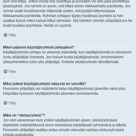
kuin voit liittyä. Jotkut voivat olla suljettuja ja joissakin voi olla jopa piilotettuja
jäsenyyksiä. Jos ryhmä on avoin, voit liittyä siihen klikkaamalla painiketta. Jos
ryhmä vaatii hyväksynnän liittymistä varten, voit pyytää liittymislupaa
klikkaamalla painiketta. Ryhmän johtajan täytyy hyväksyä pyyntösi ja hän
saattaa kysyä miksi haluat liittyä ryhmään. Älä häiriköi ryhmän ylläpitäjiä jos he
eivät hyväksy pyyntöäsi. Heillä on syynsä.
Ylös
Miten pääsen käyttäjäryhmän johtajaksi?
Käyttäjäryhmän johtaja on yleensä määritelty, kun käyttäjäryhmät on alunperin
luotu ylläpitäjän toimesta. Jos haluat luoda käyttäjäryhmän, ensimmäinen
yhteyshenkilösi tulisi olla ylläpitäjä. Kokeile yksityisviestin lähettämistä.
Ylös
Miksi jotkut käyttäjäryhmät näkyvät eri väreillä?
Foorumin ylläpitäjä voi määritellä tietyn käyttäjäryhmän jäsenille värin joka
helpottaa kyseisen käyttäjäryhmän jäsenten tunnistamista.
Ylös
Mikä on “oletusryhmä”?
Jos olet useamman kuin yhden käyttäjäryhmän jäsen, oletusryhmääsi
käytetään määriteltäessä sinun kohdallasi käytettävää ryhmäväriä ja titteliä.
Foorumin ylläpitäjä saattaa antaa sinulle oikeudet vaihtaa oletusryhmääsi
omista asetuksista.