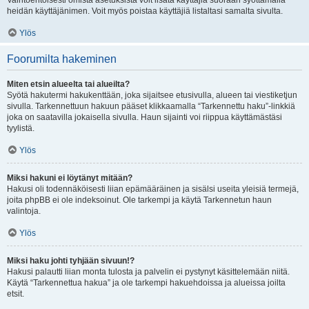
Vaihtoehtoisesti omista asetuksista voit lisätä käyttäjiä suoraan syöttämällä
heidän käyttäjänimen. Voit myös poistaa käyttäjiä listaltasi samalta sivulta.
Ylös
Foorumilta hakeminen
Miten etsin alueelta tai alueilta?
Syötä hakutermi hakukenttään, joka sijaitsee etusivulla, alueen tai viestiketjun
sivulla. Tarkennettuun hakuun pääset klikkaamalla “Tarkennettu haku”-linkkiä
joka on saatavilla jokaisella sivulla. Haun sijainti voi riippua käyttämästäsi
tyylistä.
Ylös
Miksi hakuni ei löytänyt mitään?
Hakusi oli todennäköisesti liian epämääräinen ja sisälsi useita yleisiä termejä,
joita phpBB ei ole indeksoinut. Ole tarkempi ja käytä Tarkennetun haun
valintoja.
Ylös
Miksi haku johti tyhjään sivuun!?
Hakusi palautti liian monta tulosta ja palvelin ei pystynyt käsittelemään niitä.
Käytä “Tarkennettua hakua” ja ole tarkempi hakuehdoissa ja alueissa joilta
etsit.