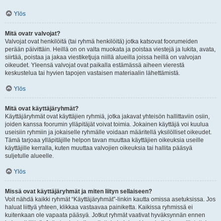
Ylös
Mitä ovatr valvojat?
Valvojat ovat henkilöitä (tai ryhmä henkilöitä) jotka katsovat foorumeiden
perään päivittäin. Heillä on on valta muokata ja poistaa viestejä ja lukita, avata,
siirtää, poistaa ja jakaa viestiketjuja niillä alueilla joissa heillä on valvojan
oikeudet. Yleensä valvojat ovat paikalla estämässä aiheen vierestä
keskustelua tai hyvien tapojen vastaisen materiaalin lähettämistä.
Ylös
Mitä ovat käyttäjäryhmät?
Käyttäjäryhmät ovat käyttäjien ryhmiä, jotka jakavat yhteisön hallittaviin osiin,
joiden kanssa foorumin ylläpitäjät voivat toimia. Jokainen käyttäjä voi kuulua
useisiin ryhmiin ja jokaiselle ryhmälle voidaan määritellä yksilölliset oikeudet.
Tämä tarjoaa ylläpitäjille helpon tavan muuttaa käyttäjien oikeuksia useille
käyttäjille kerralla, kuten muuttaa valvojien oikeuksia tai hallita pääsyä
suljetulle alueelle.
Ylös
Missä ovat käyttäjäryhmät ja miten liityn sellaiseen?
Voit nähdä kaikki ryhmät “Käyttäjäryhmät”-linkin kautta omissa asetuksissa. Jos
haluat liittyä yhteen, klikkaa vastaavaa painiketta. Kaikissa ryhmissä ei
kuitenkaan ole vapaata pääsyä. Jotkut ryhmät vaativat hyväksynnän ennen