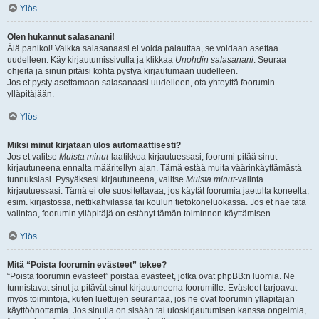
Ylös
Olen hukannut salasanani!
Älä panikoi! Vaikka salasanaasi ei voida palauttaa, se voidaan asettaa
uudelleen. Käy kirjautumissivulla ja klikkaa
Unohdin salasanani
. Seuraa
ohjeita ja sinun pitäisi kohta pystyä kirjautumaan uudelleen.
Jos et pysty asettamaan salasanaasi uudelleen, ota yhteyttä foorumin
ylläpitäjään.
Ylös
Miksi minut kirjataan ulos automaattisesti?
Jos et valitse
Muista minut
-laatikkoa kirjautuessasi, foorumi pitää sinut
kirjautuneena ennalta määritellyn ajan. Tämä estää muita väärinkäyttämästä
tunnuksiasi. Pysyäksesi kirjautuneena, valitse
Muista minut
-valinta
kirjautuessasi. Tämä ei ole suositeltavaa, jos käytät foorumia jaetulta koneelta,
esim. kirjastossa, nettikahvilassa tai koulun tietokoneluokassa. Jos et näe tätä
valintaa, foorumin ylläpitäjä on estänyt tämän toiminnon käyttämisen.
Ylös
Mitä “Poista foorumin evästeet” tekee?
“Poista foorumin evästeet” poistaa evästeet, jotka ovat phpBB:n luomia. Ne
tunnistavat sinut ja pitävät sinut kirjautuneena foorumille. Evästeet tarjoavat
myös toimintoja, kuten luettujen seurantaa, jos ne ovat foorumin ylläpitäjän
käyttöönottamia. Jos sinulla on sisään tai uloskirjautumisen kanssa ongelmia,