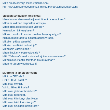
Mikä on arvonimi ja miten vaihdan sen?
Kun klikkaan sähköpostilinkkiä, minua pyydetään kirjautumaan?
Viestien lähetyksen ongelmat
Miten luon uuden viestiketjun tai lähetän vastauksen?
Miten muokkaan tai poistan viestejä?
Miten liitän allekirjoituksen viestiini?
Kuinka luon äänestyksen?
Miksi en voi lisätä vastausvaihtoehtoja kyselyyn?
Kuinka muokkaan tai poistan äänestyksen?
Miksi en pääse alueelle?
Miksi en voi liittää tiedostoja?
Miksi sain varoituksen?
Miten ilmoitan viestin valvojalle?
Mitä “Tallenna”-painike viestin kirjoittamisessa tekee?
Miksi minun viestini tarvitsee hyväksynnän?
Miten tönäisen viestiketjuani?
Muotoilu ja aiheiden tyypit
Mikä on BBCode?
Onko HTML sallittu?
Mitä ovat hymiöt?
Voinko lähettää kuvia?
Mitä ovat globaalit tiedotteet?
Mitä ovat tiedotteet?
Mitä ovat kiinnitetyt viestiketjut
Mitä ovat lukitut viestiketjut?
Mitä ovat aiheiden kuvakkeet?