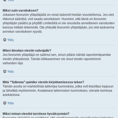
Ylös
Miksi sain varoituksen?
Jokaisen foorumin ylläpitäjällä on omat säännöt heidän sivustollensa. Jos olet
rikkonut sääntöä, voit saada varoituksen. Huomioi, että tämä on foorumin
ylläpitäjän päätös ja phpBB Limitedillä ei ole sivustolla annettavien varoitusten
kanssa mitään tekemistä. Ota yhteyttä foorumin ylläpitäjään, jos olet epävarma
annetun varoituksen syystä.
Ylös
Miten ilmoitan viestin valvojalle?
Jos foorumin ylläpitäjä on sallinut sen, sinun pitäisi nähdä raportointipainike
viestin yhteydessä. Tämän klikkaaminen vie sinut viestin raportoinnin
vaiheiden läpi.
Ylös
Mitä “Tallenna”-painike viestin kirjoittamisessa tekee?
Tämän avulla on mahdollista tallentaa luonnoksia, jotka voit kirjoittaa loppuun
ja lähettää myöhemmin. Avataksesi tallennetun luonnoksen, vieraile komissa
asetuksissa.
Ylös
Miksi minun viestini tarvitsee hyväksynnän?