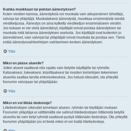
Kuinka muokkaan tai poistan äänestyksen?
Kuten viestien kanssa, äänestyksiä voi muokata vain alkuperäinen lähettäjä,
valvoja tai ylläpitäjä. Muokataksesi äänestystä, muokkaa ensimmäistä viestiä
viestiketjussa. Äänestys on aina kytketty viestiketjun ensimmäiseen viestiin.
Jos kukaan ei ole vielä äänestänyt, käyttäjät voivat poistaa äänestyksen tai
muokata mitä tahansa äänestyksen asetusta. Jos käyttäjät ovat kuitenkin jo
äänestäneet, vain valvojat tai ylläpitäjät voivat muokata tai poistaa sen. Tämä
estää äänestysvaihtoehtojen vaihtamisen kesken äänestyksen.
Ylös
Miksi en pääse alueelle?
Jotkin alueet saattavat olla rajattu vain tietyille käyttäjille tai ryhmille.
Katsoaksesi, lukeaksesi, kirjoittaaksesi tai muiden toimintojen tekeminen
alueella saattaa tarvita erikoisoikeuksia. Jos haluat oikeudet, ota yhteyttä
foorumin valvojaan tai ylläpitäjään.
Ylös
Miksi en voi liittää tiedostoja?
Liitetiedostojen oikeudet annetaan alueen, ryhmän tai käyttäjän mukaan.
Foorumin ylläpitäjä ei välttämättä ole sallinut liitetiedostojen liittämistä tietyllä
alueella tai vain tietyt ryhmät saattavat pystyä liittämään tiedostoja. Ota yhteyttä
foorumin ylläpitäjään jos et tiedä miksi et voi lisätä liitetiedostoja.