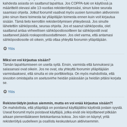
kahdesta asiasta on saattanut tapahtua. Jos COPPA-tuki on käytössä ja
määrittelit olevasi alle 13-vuotias rekisteröityessäsi, sinun tulee seurata
saamiasi ohjeita. Jotkut foorumit vaativat myös uusien tunnusten aktivoinnin
joko sinun itsesi toimesta tai ylläpitäjän toimesta ennen kuin voit kirjautua
sisään. Tämä tieto kerrottiin rekisteröitymisen yhteydessä. Jos sinulle
lähetettiin sähköpostia, seuraa ohjeita. Jos et saanut sähköpostia, olet
saattanut antaa virheellisen sähköpostiosoitteen tai sähköpostit ovat
saattaneet jäädä roskapostisuodattimeen. Jos olet varma, että antamasi
sähköpostiosoite oli oikein, yritä ottaa yhteyttä foorumin ylläpitäjään.
Ylös
Miksi en voi kirjautua sisään?
Tämän tapahtumiseen on useita syitä. Ensin, varmista että tunnuksesi ja
salasanasi ovat oikein. Jos ne ovat, ota yhteyttä foorumin ylläpitäjään
varmistaaksesi, että sinulla ei ole porttikieltoja. On myös mahdollista, että
sivuston omistajalla on asetusvirhe heidän päässään ja heidän pitäisi korjata
se.
Ylös
Rekisteröidyin joskus aiemmin, mutta en voi enää kirjautua sisään?!
On mahdollista, että ylläpitäjä on poistanut käyttäjätilisi käytöstä jostain syystä.
Useat foorumit myös poistavat käyttäjiä, jotka eivät ole kirjoittaneet pitkään
aikaan pienentääkseen tietokantansa kokoa. Jos näin on käynyt, yritä
rekisteröityä uudelleen ja osallistu keskusteluun aktiivisemmin.