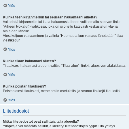
Ylös
Kuinka teen kirjanmerkin tai seuraan haluamaani aihetta?
Voit tehdä kirjanmekin tai tilata haluamasi aiheen valitsemalla sopivan linkin
“Aiheen työkalut” -valikossa, joka on sijoitettu kätevästi keskustelun ylä- ja
alalaidan lähelle.
Viestiketjuun vastaaminen ja valinta “Huomauta kun vastaus lähetetään” tilaa
viestiketjun.
Ylös
Kuinka tilaan haluamani alueen?
Tilataksesi haluamasi alueen, valitse “Tilaa alue” -linkki, aluesivun alalaidassa.
Ylös
Kuinka poistan tilaukseni?
Poistaaksesi tilauksiasi, mene omiin asetuksiisi ja seuraa linkkejä tilauksiisi.
Ylös
Liitetiedostot
Mitkä liitetiedostot ovat sallittuja tällä alueella?
Ylläpitäjä voi määrätä sallitut ja kielletyt liitetiedostojen tyypit. Ota yhteys