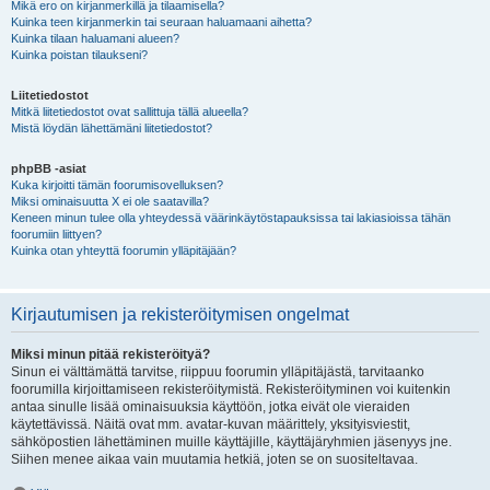
Mikä ero on kirjanmerkillä ja tilaamisella?
Kuinka teen kirjanmerkin tai seuraan haluamaani aihetta?
Kuinka tilaan haluamani alueen?
Kuinka poistan tilaukseni?
Liitetiedostot
Mitkä liitetiedostot ovat sallittuja tällä alueella?
Mistä löydän lähettämäni liitetiedostot?
phpBB -asiat
Kuka kirjoitti tämän foorumisovelluksen?
Miksi ominaisuutta X ei ole saatavilla?
Keneen minun tulee olla yhteydessä väärinkäytöstapauksissa tai lakiasioissa tähän
foorumiin liittyen?
Kuinka otan yhteyttä foorumin ylläpitäjään?
Kirjautumisen ja rekisteröitymisen ongelmat
Miksi minun pitää rekisteröityä?
Sinun ei välttämättä tarvitse, riippuu foorumin ylläpitäjästä, tarvitaanko
foorumilla kirjoittamiseen rekisteröitymistä. Rekisteröityminen voi kuitenkin
antaa sinulle lisää ominaisuuksia käyttöön, jotka eivät ole vieraiden
käytettävissä. Näitä ovat mm. avatar-kuvan määrittely, yksityisviestit,
sähköpostien lähettäminen muille käyttäjille, käyttäjäryhmien jäsenyys jne.
Siihen menee aikaa vain muutamia hetkiä, joten se on suositeltavaa.