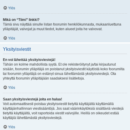
Ylös
Mikä on “Tiimi” linkki?
Tämä sivu näyttää sinulle listan foorumin henkilökunnasta, mukaanluettuna
ylläpitäjät, valvojat ja muut tiedot, kuten alueet joita he valvovat.
Ylös
Yksityisviestit
En voi lähettää yksityisviestejä!
Tähän on kolme mahdollista syytä. Et ole rekisteröitynyt ja/tai kirjautunut
sisään, foorumin ylläpitäjä on poistanut yksityisviestit käytöstä koko foorumilta
tai foorumin ylläpitäjä on estänyt sinua lähettämästä yksityisviestejä. Ota
yhteyttä foorumin ylläpitäjään saadaksesi lisätietoja.
Ylös
Saan yksityisviestejä joita en halua!
Voit automaattisesti poistaa yksityisviestit tietyltä käyttäjältä käyttämällä
käyttäjänhallinnan viestisääntöjä. Jos saat väärinkäytöksiä sisältäviä viestejä
tietyltä käyttäjältä, voit raportoida viestit valvojille. Heillä on oikeudet estää
käyttäjiä lähettämästä yksityisviestejä.
Ylös