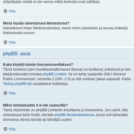
ylläpitäjään mikäli et ole varma mitkä tiedostot ovat sallittuja..
Ylös
Mistä löydän lähettämäni liitetiedostot?
Nähdäksesi listan liitetiedostoistasi, mene omiin asetuksiin ja seuraa linkkejä
liitetiedostot-osioon.
Ylös
phpBB -asiat
Kuka kirjoitti tämän foorumisovelluksen?
Tämä sovellus (sen muokkaamattomassa tilassa) on tuottanut, julkaissut ja sen
tekijänoikeudet omistaa
phpBB Limited
. Se on tehty saataville GNU General
Public Licensenssin, versiolla 2 (GPL-2.0) ja sitä voidaan jakaa vapaasti. Katso
Tietoja phpBB:stä
saadaksesi lisätietoja.
Ylös
Miksi ominaisuutta X ei ole saatavilla?
Tämä ohjelmisto on phpBB Limitedin kirjoittama ja lisensoima. Jos uskot, että
ominaisuus tulisi lisätä, vieraile
phpBB ideakeskuksessa
, jossa voit äänestää
olemassa olevia ideoita tai lähettää uuden.
Ylös