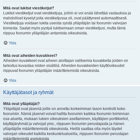
Mitä ovat lukitut viestiketjut?
Lukitut viestiketjut ovat viestiketjuja, joihin ei voi enää lähettää vastauksia ja
mahdolliset kyselyt joita viestiketjussa oli, ovat päättyneet automaattisesti.
Viestiketjuja voidaan lukita useista syistä ylläpitäjän tai foorumin valvojan
toimesta. Saatat myös pystyä lukitsemaan oman viestiketjusi, mutta tämä
riippuu foorumin ylläpitäjän antamista oikeuksista.
Ylös
Mitä ovat aiheiden kuvakkeet?
Aiheiden kuvakkeet ovat aiheen aloittajan valitsemia kuvakkeita joiden on
tarkoitus kuvastaa niiden sisältöä. Aiheiden kuvakkeiden käyttöoikeudet
riippuvat foorumin ylläpitäjän määrittelemistä oikeuksista.
Ylös
Käyttäjätasot ja ryhmät
Mitä ovat ylläpitäjät?
Ylläpitäjät ovat jäseniä joille on annettu korkeimman tason kontrolli koko
foorumiin. Nämä jäsenet voivat hallita foorumin kaikkia foorumin toiminnan
osa-alueita, mukaan lukien oikeuksien asettaminen, käyttäjien porttikiellot,
käyttäjäryhmät ja valvojat yms., riippuen foorumin perustajasta ja hänen
ylläpitäjille määrittelemistä oikeuksista. Heillä saattaa olla myös täydet
valvojan oikeudet kaikilla keskustelualueilla, riippuen foorumin perustajan
määrittelemistä asetuksista.