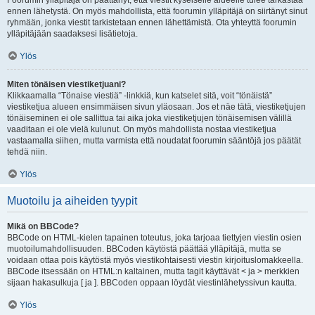
Foorumin ylläpitäjä on päättänyt, että viestit kyseiselle alueelle tulee tarkastaa
ennen lähetystä. On myös mahdollista, että foorumin ylläpitäjä on siirtänyt sinut
ryhmään, jonka viestit tarkistetaan ennen lähettämistä. Ota yhteyttä foorumin
ylläpitäjään saadaksesi lisätietoja.
Ylös
Miten tönäisen viestiketjuani?
Klikkaamalla “Tönaise viestiä” -linkkiä, kun katselet sitä, voit “tönäistä”
viestiketjua alueen ensimmäisen sivun yläosaan. Jos et näe tätä, viestiketjujen
tönäiseminen ei ole sallittua tai aika joka viestiketjujen tönäisemisen välillä
vaaditaan ei ole vielä kulunut. On myös mahdollista nostaa viestiketjua
vastaamalla siihen, mutta varmista että noudatat foorumin sääntöjä jos päätät
tehdä niin.
Ylös
Muotoilu ja aiheiden tyypit
Mikä on BBCode?
BBCode on HTML-kielen tapainen toteutus, joka tarjoaa tiettyjen viestin osien
muotoilumahdollisuuden. BBCoden käytöstä päättää ylläpitäjä, mutta se
voidaan ottaa pois käytöstä myös viestikohtaisesti viestin kirjoituslomakkeella.
BBCode itsessään on HTML:n kaltainen, mutta tagit käyttävät < ja > merkkien
sijaan hakasulkuja [ ja ]. BBCoden oppaan löydät viestinlähetyssivun kautta.
Ylös