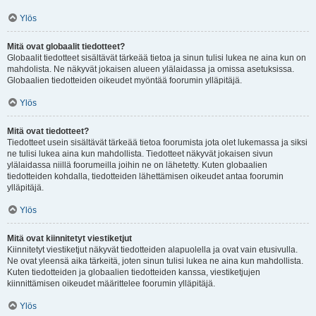
Ylös
Mitä ovat globaalit tiedotteet?
Globaalit tiedotteet sisältävät tärkeää tietoa ja sinun tulisi lukea ne aina kun on
mahdolista. Ne näkyvät jokaisen alueen ylälaidassa ja omissa asetuksissa.
Globaalien tiedotteiden oikeudet myöntää foorumin ylläpitäjä.
Ylös
Mitä ovat tiedotteet?
Tiedotteet usein sisältävät tärkeää tietoa foorumista jota olet lukemassa ja siksi
ne tulisi lukea aina kun mahdollista. Tiedotteet näkyvät jokaisen sivun
ylälaidassa niillä foorumeilla joihin ne on lähetetty. Kuten globaalien
tiedotteiden kohdalla, tiedotteiden lähettämisen oikeudet antaa foorumin
ylläpitäjä.
Ylös
Mitä ovat kiinnitetyt viestiketjut
Kiinnitetyt viestiketjut näkyvät tiedotteiden alapuolella ja ovat vain etusivulla.
Ne ovat yleensä aika tärkeitä, joten sinun tulisi lukea ne aina kun mahdollista.
Kuten tiedotteiden ja globaalien tiedotteiden kanssa, viestiketjujen
kiinnittämisen oikeudet määrittelee foorumin ylläpitäjä.
Ylös