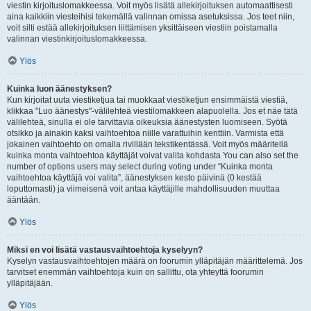
viestin kirjoituslomakkeessa. Voit myös lisätä allekirjoituksen automaattisesti
aina kaikkiin viesteihisi tekemällä valinnan omissa asetuksissa. Jos teet niin,
voit silti estää allekirjoituksen liittämisen yksittäiseen viestiin poistamalla
valinnan viestinkirjoituslomakkeessa.
Ylös
Kuinka luon äänestyksen?
Kun kirjoitat uuta viestiketjua tai muokkaat viestiketjun ensimmäistä viestiä,
klikkaa "Luo äänestys"-välilehteä viestilomakkeen alapuolella. Jos et näe tätä
välilehteä, sinulla ei ole tarvittavia oikeuksia äänestysten luomiseen. Syötä
otsikko ja ainakin kaksi vaihtoehtoa niille varattuihin kenttiin. Varmista että
jokainen vaihtoehto on omalla rivillään tekstikentässä. Voit myös määritellä
kuinka monta vaihtoehtoa käyttäjät voivat valita kohdasta You can also set the
number of options users may select during voting under “Kuinka monta
vaihtoehtoa käyttäjä voi valita”, äänestyksen kesto päivinä (0 kestää
loputtomasti) ja viimeisenä voit antaa käyttäjille mahdollisuuden muuttaa
ääntään.
Ylös
Miksi en voi lisätä vastausvaihtoehtoja kyselyyn?
Kyselyn vastausvaihtoehtojen määrä on foorumin ylläpitäjän määrittelemä. Jos
tarvitset enemmän vaihtoehtoja kuin on sallittu, ota yhteyttä foorumin
ylläpitäjään.
Ylös