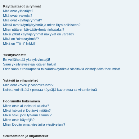
Käyttäjätasot ja ryhmät
Mitä ovat ylläpitäjät?
Mitä ovatr valvojat?
Mitä ovat käyttäjäryhmät?
Missä ovat käyttäjäryhmät ja miten liityn sellaiseen?
Miten pääsen käyttäjäryhmän johtajaksi?
Miksi jotkut käyttäjäryhmät näkyvät eri väreillä?
Mikä on “oletusryhmä”?
Mikä on “Tiimi” linkki?
Yksityisviestit
En voi lähettää yksityisviestejä!
Saan yksityisviestejä joita en halua!
Olen saanut roskapostia tai väärinkäytöksiä sisältäviä viestejä tältä foorumilta!
Ystävät ja vihamiehet
Mitä ovat kaveri ja vihamieslistat?
Kuinka voin lisätä / poistaa käyttäjiä kavereista tai vihamiehistä
Foorumilta hakeminen
Miten etsin alueelta tai alueilta?
Miksi hakuni ei löytänyt mitään?
Miksi haku johti tyhjään sivuun!?
Miten etsin käyttäjiä?
Miten löydän omat viestini ja viestiketjuni?
Seuraaminen ja kirjanmerkit