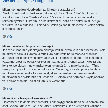
Viestien lähetyksen ongelmat
Miten luon uuden viestiketjun tai lähetän vastauksen?
Aloittaaksesi uuden viestiketjun alueella, klikkaa "Uusi Aihe". Vastataksesi
viestiketjuun klikkaa "Vastaa Viestiin". Viestien kirjoittaminen voi vaatia
rekisteröitymisen. Lista sinun oikeuksistasi alueella on nähtävillä alueen ja
viestiketjun alalaidassa. Esimerkiksi: Voit kirjoittaa uusia viestejä, Voit lähettää
liitetiedostoja, jne.
Ylös
Miten muokkaan tai poistan viestejä?
Jos et ole foorumin ylläpitäjä tai valvoja, voit muokata vain omia viestejäsi. Voit
muokata viestiä klikkaamalla muokkaa-painiketta haluamassasi viestissä.
Joskus painike toimii vain tietyn ajan viestin luomisen jälkeen. Jos joku on jo
vastannut viestiin, löydät viestiketjuun palatessasi pienen tekstin viestisi alla,
joka kertoo viestin muokkauskertojen lukumäärän ja muokkausajan. Tämä
näkyy vain jos joku on vastannut viestiin. Se ei näy, jos valvoja tai ylläpitäjä
muokkaa viestiä, mutta he saattavat jättää pienen huomautuksen viestin
muokkaamisen syistä niin halutessaan. Huomaa, että normaalit käyttäjät eivät
voi poistaa viestejä, jos niihin on joku vastannut.
Ylös
Miten liitän allekirjoituksen viestiini?
Lisätäksesi allekirjoituksen viestiisi, sinun täytyy ensin luoda sellainen omissa
asetuksissa. Kun olet luonut sellaisen, voit valita
Lisää allekirjoitus
-valinnan