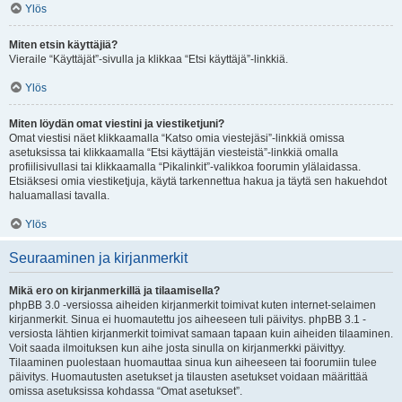
Ylös
Miten etsin käyttäjiä?
Vieraile “Käyttäjät”-sivulla ja klikkaa “Etsi käyttäjä”-linkkiä.
Ylös
Miten löydän omat viestini ja viestiketjuni?
Omat viestisi näet klikkaamalla “Katso omia viestejäsi”-linkkiä omissa
asetuksissa tai klikkaamalla “Etsi käyttäjän viesteistä”-linkkiä omalla
profiilisivullasi tai klikkaamalla “Pikalinkit”-valikkoa foorumin ylälaidassa.
Etsiäksesi omia viestiketjuja, käytä tarkennettua hakua ja täytä sen hakuehdot
haluamallasi tavalla.
Ylös
Seuraaminen ja kirjanmerkit
Mikä ero on kirjanmerkillä ja tilaamisella?
phpBB 3.0 -versiossa aiheiden kirjanmerkit toimivat kuten internet-selaimen
kirjanmerkit. Sinua ei huomautettu jos aiheeseen tuli päivitys. phpBB 3.1 -
versiosta lähtien kirjanmerkit toimivat samaan tapaan kuin aiheiden tilaaminen.
Voit saada ilmoituksen kun aihe josta sinulla on kirjanmerkki päivittyy.
Tilaaminen puolestaan huomauttaa sinua kun aiheeseen tai foorumiin tulee
päivitys. Huomautusten asetukset ja tilausten asetukset voidaan määrittää
omissa asetuksissa kohdassa “Omat asetukset”.