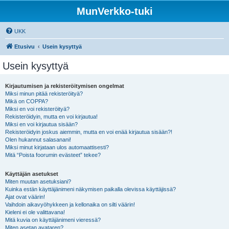
MunVerkko-tuki
UKK
Etusivu
Usein kysyttyä
Usein kysyttyä
Kirjautumisen ja rekisteröitymisen ongelmat
Miksi minun pitää rekisteröityä?
Mikä on COPPA?
Miksi en voi rekisteröityä?
Rekisteröidyin, mutta en voi kirjautua!
Miksi en voi kirjautua sisään?
Rekisteröidyin joskus aiemmin, mutta en voi enää kirjautua sisään?!
Olen hukannut salasanani!
Miksi minut kirjataan ulos automaattisesti?
Mitä “Poista foorumin evästeet” tekee?
Käyttäjän asetukset
Miten muutan asetuksiani?
Kuinka estän käyttäjänimeni näkymisen paikalla olevissa käyttäjissä?
Ajat ovat väärin!
Vaihdoin aikavyöhykkeen ja kellonaika on silti väärin!
Kieleni ei ole valittavana!
Mitä kuvia on käyttäjänimeni vieressä?
Miten asetan avataren?