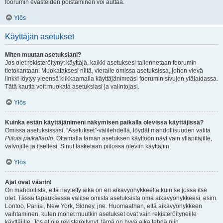
foorumin evästeiden poistaminen voi auttaa.
Ylös
Käyttäjän asetukset
Miten muutan asetuksiani?
Jos olet rekisteröitynyt käyttäjä, kaikki asetuksesi tallennetaan foorumin
tietokantaan. Muokataksesi niitä, vieraile omissa asetuksissa, johon vievä
linkki löytyy yleensä klikkaamalla käyttäjänimeäsi foorumin sivujen ylälaidassa.
Tätä kautta voit muokata asetuksiasi ja valintojasi.
Ylös
Kuinka estän käyttäjänimeni näkymisen paikalla olevissa käyttäjissä?
Omissa asetuksissasi, “Asetukset”-välilehdellä, löydät mahdollisuuden valita
Piilota paikallaolo
. Ottamalla tämän asetuksen käyttöön näyt vain ylläpitäjille,
valvojille ja itsellesi. Sinut lasketaan piilossa oleviin käyttäjiin.
Ylös
Ajat ovat väärin!
On mahdollista, että näytetty aika on eri aikavyöhykkeeltä kuin se jossa itse
olet. Tässä tapauksessa valitse omista asetuksista oma aikavyöhykkeesi, esim.
Lontoo, Pariisi, New York, Sidney, jne. Huomaathan, että aikavyöhykkeen
vaihtaminen, kuten monet muutkin asetukset ovat vain rekisteröityneille
käyttäjille. Jos et ole rekisteröitynyt, tämä on hyvä aika tehdä niin.