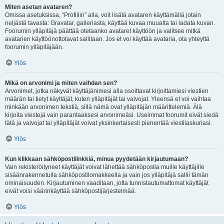
Miten asetan avataren?
Omissa asetuksissa, “Profiilin” alla, voit lisätä avataren käyttämällä jotain
neljästä tavasta: Gravatar, galleriasta, käyttää kuvaa muualta tai ladata kuvan.
Foorumin ylläpitäjä päättää otetaanko avataret käyttöön ja valitsee mitkä
avatarien käyttöönottotavat sallitaan. Jos et voi käyttää avataria, ota yhteyttä
foorumin ylläpitäjään.
Ylös
Mikä on arvonimi ja miten vaihdan sen?
Arvonimet, jotka näkyvät käyttäjänimesi alla osoittavat kirjoittamiesi viestien
määrän tai tietyt käyttäjät, kuten ylläpitäjät tai valvojat. Yleensä et voi vaihtaa
minkään arvonimen tekstiä, sillä nämä ovat ylläpitäjän määrittelemiä. Älä
kirjoita viestejä vain parantaaksesi arvonimeäsi. Useimmat foorumit eivät siedä
tätä ja valvojat tai ylläpitäjät voivat yksinkertaisesti pienentää viestilaskuriasi.
Ylös
Kun klikkaan sähköpostilinkkiä, minua pyydetään kirjautumaan?
Vain rekisteröityneet käyttäjät voivat lähettää sähköpostia muille käyttäjille
sisäänrakennetulla sähköpostilomakkeella ja vain jos ylläpitäjä sallii tämän
ominaisuuden. Kirjautuminen vaaditaan, jotta tunnistautumattomat käyttäjät
eivät voisi väärinkäyttää sähköpostijärjestelmää.
Ylös