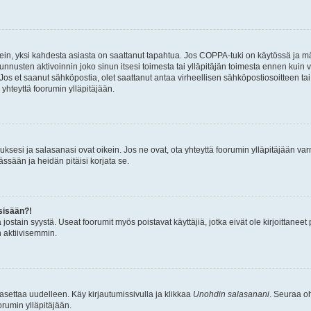
ein, yksi kahdesta asiasta on saattanut tapahtua. Jos COPPA-tuki on käytössä ja määri
nnusten aktivoinnin joko sinun itsesi toimesta tai ylläpitäjän toimesta ennen kuin vo
. Jos et saanut sähköpostia, olet saattanut antaa virheellisen sähköpostiosoitteen t
 yhteyttä foorumin ylläpitäjään.
sesi ja salasanasi ovat oikein. Jos ne ovat, ota yhteyttä foorumin ylläpitäjään varmi
ssään ja heidän pitäisi korjata se.
sisään?!
stä jostain syystä. Useat foorumit myös poistavat käyttäjiä, jotka eivät ole kirjoitta
n aktiivisemmin.
asettaa uudelleen. Käy kirjautumissivulla ja klikkaa
Unohdin salasanani
. Seuraa oh
rumin ylläpitäjään.