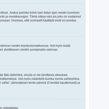
tissä. Joskus painike toimii vain tietyn ajan viestin luomisen
umäärän ja muokkausajan. Tämä näkyy vain jos joku on vastannut
tessaan. Huomaa, että normaalit käyttäjät eivät voi poistaa
valinnan viestin kirjoituslomakkeessa. Voit myös lisätä
isen yksittäiseen viestiin poistamalla valinnan
 tätä välilehteä, sinulla ei ole tarvittavia oikeuksia
 tekstikentässä. Voit myös määritellä kuinka monta vaihtoehtoa
 valita”, äänestyksen kesto päivinä (0 kestää loputtomasti) ja
n ylläpitäjään.