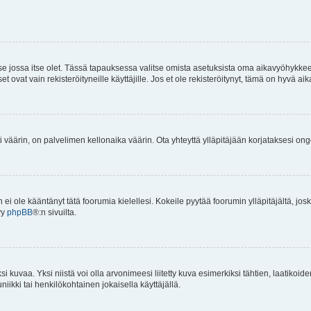
 se jossa itse olet. Tässä tapauksessa valitse omista asetuksista oma aikavyöhykke
vat vain rekisteröityneille käyttäjille. Jos et ole rekisteröitynyt, tämä on hyvä aik
i väärin, on palvelimen kellonaika väärin. Ota yhteyttä ylläpitäjään korjataksesi on
an ei ole kääntänyt tätä foorumia kielellesi. Kokeile pyytää foorumin ylläpitäjältä, jos
yy
phpBB
®:n sivuilta.
 kuvaa. Yksi niistä voi olla arvonimeesi liitetty kuva esimerkiksi tähtien, laatikoid
iikki tai henkilökohtainen jokaisella käyttäjällä.