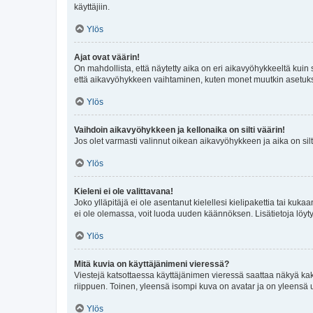
käyttäjiin.
Ylös
Ajat ovat väärin!
On mahdollista, että näytetty aika on eri aikavyöhykkeeltä kuin
että aikavyöhykkeen vaihtaminen, kuten monet muutkin asetukset o
Ylös
Vaihdoin aikavyöhykkeen ja kellonaika on silti väärin!
Jos olet varmasti valinnut oikean aikavyöhykkeen ja aika on silt
Ylös
Kieleni ei ole valittavana!
Joko ylläpitäjä ei ole asentanut kielellesi kielipakettia tai kuka
ei ole olemassa, voit luoda uuden käännöksen. Lisätietoja löyt
Ylös
Mitä kuvia on käyttäjänimeni vieressä?
Viestejä katsottaessa käyttäjänimen vieressä saattaa näkyä kaksi
riippuen. Toinen, yleensä isompi kuva on avatar ja on yleensä un
Ylös