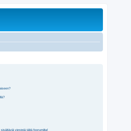
laiseen?
llä?
isältäviä viestejä tältä foorumilta!