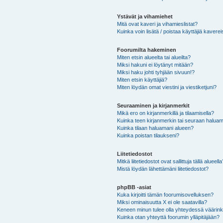
Ystävät ja vihamiehet
Mitä ovat kaveri ja vihamieslistat?
Kuinka voin lisätä / poistaa käyttäjiä kaverei
Foorumilta hakeminen
Miten etsin alueelta tai alueilta?
Miksi hakuni ei löytänyt mitään?
Miksi haku johti tyhjään sivuun!?
Miten etsin käyttäjiä?
Miten löydän omat viestini ja viestiketjuni?
Seuraaminen ja kirjanmerkit
Mikä ero on kirjanmerkillä ja tilaamisella?
Kuinka teen kirjanmerkin tai seuraan haluam
Kuinka tilaan haluamani alueen?
Kuinka poistan tilaukseni?
Liitetiedostot
Mitkä liitetiedostot ovat sallittuja tällä alueell
Mistä löydän lähettämäni liitetiedostot?
phpBB -asiat
Kuka kirjoitti tämän foorumisovelluksen?
Miksi ominaisuutta X ei ole saatavilla?
Keneen minun tulee olla yhteydessä väärinkäy
Kuinka otan yhteyttä foorumin ylläpitäjään?