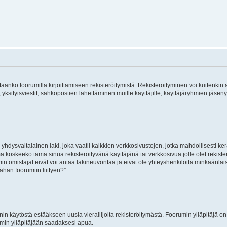
vitaanko foorumilla kirjoittamiseen rekisteröitymistä. Rekisteröityminen voi kuitenkin
 yksityisviestit, sähköpostien lähettäminen muille käyttäjille, käyttäjäryhmien jäs
hdysvaltalainen laki, joka vaatii kaikkien verkkosivustojen, jotka mahdollisesti kerää
a koskeeko tämä sinua rekisteröityvänä käyttäjänä tai verkkosivua jolle olet rekis
 omistajat eivät voi antaa lakineuvontaa ja eivät ole yhteyshenkilöitä minkäänla
ähän foorumiin liittyen?”.
nin käytöstä estääkseen uusia vierailijoita rekisteröitymästä. Foorumin ylläpitäjä on v
umin ylläpitäjään saadaksesi apua.