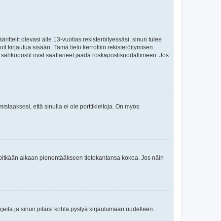
ttelit olevasi alle 13-vuotias rekisteröityessäsi, sinun tulee
it kirjautua sisään. Tämä tieto kerrottiin rekisteröitymisen
ai sähköpostit ovat saattaneet jäädä roskapostisuodattimeen. Jos
staaksesi, että sinulla ei ole porttikieltoja. On myös
neet pitkään aikaan pienentääkseen tietokantansa kokoa. Jos näin
jeita ja sinun pitäisi kohta pystyä kirjautumaan uudelleen.