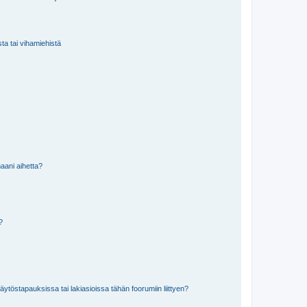
sta tai vihamiehistä
aani aihetta?
a?
töstapauksissa tai lakiasioissa tähän foorumiin liittyen?