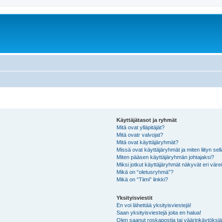
Käyttäjätasot ja ryhmät
Mitä ovat ylläpitäjät?
Mitä ovatr valvojat?
Mitä ovat käyttäjäryhmät?
Missä ovat käyttäjäryhmät ja miten liityn sel
Miten pääsen käyttäjäryhmän johtajaksi?
Miksi jotkut käyttäjäryhmät näkyvät eri värei
Mikä on “oletusryhmä”?
Mikä on “Tiimi” linkki?
Yksityisviestit
En voi lähettää yksityisviestejä!
Saan yksityisviestejä joita en halua!
Olen saanut roskapostia tai väärinkäytöksiä s