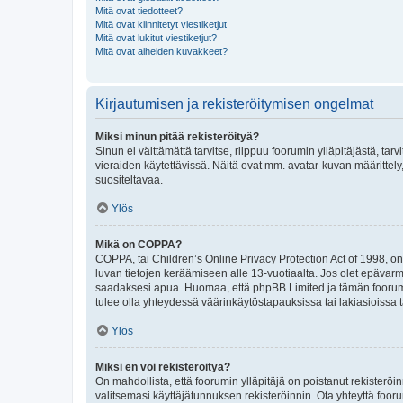
Mitä ovat tiedotteet?
Mitä ovat kiinnitetyt viestiketjut
Mitä ovat lukitut viestiketjut?
Mitä ovat aiheiden kuvakkeet?
Kirjautumisen ja rekisteröitymisen ongelmat
Miksi minun pitää rekisteröityä?
Sinun ei välttämättä tarvitse, riippuu foorumin ylläpitäjästä, tar
vieraiden käytettävissä. Näitä ovat mm. avatar-kuvan määrittely,
suositeltavaa.
Ylös
Mikä on COPPA?
COPPA, tai Children’s Online Privacy Protection Act of 1998, on y
luvan tietojen keräämiseen alle 13-vuotiaalta. Jos olet epävarm
saadaksesi apua. Huomaa, että phpBB Limited ja tämän foorumin
tulee olla yhteydessä väärinkäytöstapauksissa tai lakiasioissa t
Ylös
Miksi en voi rekisteröityä?
On mahdollista, että foorumin ylläpitäjä on poistanut rekisteröin
valitsemasi käyttäjätunnuksen rekisteröinnin. Ota yhteyttä foor