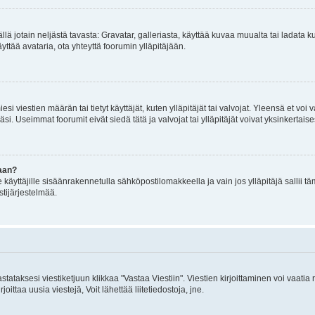
mällä jotain neljästä tavasta: Gravatar, galleriasta, käyttää kuvaa muualta tai ladata
äyttää avataria, ota yhteyttä foorumin ylläpitäjään.
iesi viestien määrän tai tietyt käyttäjät, kuten ylläpitäjät tai valvojat. Yleensä et vo
i. Useimmat foorumit eivät siedä tätä ja valvojat tai ylläpitäjät voivat yksinkertaise
aan?
le käyttäjille sisäänrakennetulla sähköpostilomakkeella ja vain jos ylläpitäjä sallii
stijärjestelmää.
stataksesi viestiketjuun klikkaa "Vastaa Viestiin". Viestien kirjoittaminen voi vaatia
joittaa uusia viestejä, Voit lähettää liitetiedostoja, jne.