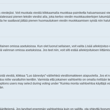
ia viestejäsi. Voit muokata viestiä klikkaamalla muokkaa-painiketta haluamassasi vies
n palatessasi pienen tekstin viestisi alla, joka kertoo viestin muokkauskertojen luk
 mutta he saattavat jättää pienen huomautuksen viestin muokkaamisen syistä niin halu
ellainen omissa asetuksissa. Kun olet luonut sellaisen, voit valita
Lisää allekirjoitus
-
lä valinnan omissa asetuksissa. Jos teet niin, voit silti estää allekirjoituksen liittäm
stä viestiä, klikkaa "Luo äänestys"-välilehteä viestilomakkeen alapuolella. Jos et näe
a niille varattuihin kenttiin. Varmista että jokainen vaihtoehto on omalla rivillään
 options users may select during voting under “Kuinka monta vaihtoehtoa käyttäjä voi
än.
ittelemä. Jos tarvitset enemmän vaihtoehtoja kuin on sallittu, ota yhteyttä foorumi