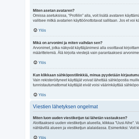
Miten asetan avataren?
Omissa asetuksissa, “Profiilin” alla, voit lisätä avataren käyttä
valitsee mitkä avatarien käyttöönottotavat sallitaan. Jos et voi k
Ylös
Mikä on arvonimi ja miten vaihdan sen?
Arvonimet, jotka näkyvät käyttäjänimesi alla osoittavat kirjoittam
määrittelemiä. Älä kirjoita viestejä vain parantaaksesi arvonimeäs
Ylös
Kun klikkaan sähköpostilinkkiä, minua pyydetään kirjautum
Vain rekisteröityneet käyttäjät voivat lähettää sähköpostia muil
tunnistautumattomat käyttäjät eivät voisi väärinkäyttää sähköpo
Ylös
Viestien lähetyksen ongelmat
Miten luon uuden viestiketjun tai lähetän vastauksen?
Aloittaaksesi uuden viestiketjun alueella, klikkaa "Uusi Aihe". Va
nähtävillä alueen ja viestiketjun alalaidassa. Esimerkiksi: Voit kir
Ylös