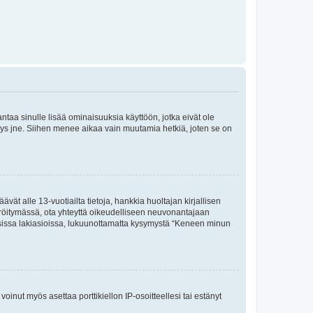
 antaa sinulle lisää ominaisuuksia käyttöön, jotka eivät ole
enyys jne. Siihen menee aikaa vain muutamia hetkiä, joten se on
vät alle 13-vuotiailta tietoja, hankkia huoltajan kirjallisen
teröitymässä, ota yhteyttä oikeudelliseen neuvonantajaan
isissa lakiasioissa, lukuunottamatta kysymystä “Keneen minun
oinut myös asettaa porttikiellon IP-osoitteellesi tai estänyt