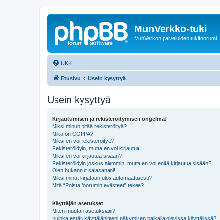
MunVerkko-tuki
MunVerkon palveluiden tukifoorumi
UKK
Etusivu
Usein kysyttyä
Usein kysyttyä
Kirjautumisen ja rekisteröitymisen ongelmat
Miksi minun pitää rekisteröityä?
Mikä on COPPA?
Miksi en voi rekisteröityä?
Rekisteröidyin, mutta en voi kirjautua!
Miksi en voi kirjautua sisään?
Rekisteröidyin joskus aiemmin, mutta en voi enää kirjautua sisään?!
Olen hukannut salasanani!
Miksi minut kirjataan ulos automaattisesti?
Mitä “Poista foorumin evästeet” tekee?
Käyttäjän asetukset
Miten muutan asetuksiani?
Kuinka estän käyttäjänimeni näkymisen paikalla olevissa käyttäjissä?