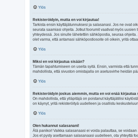
Ylös
Rekisteröidyin, mutta en voi kirjautua!
Tarkista ensin käyttäjätunnuksesi ja salasanasi. Jos ne ovat oik
seurata saamiasi ohjeita. Jotkut foorumit vaativat myös uusien tu
yhteydessä. Jos sinulle lähetettiin sähköpostia, seuraa ohjeita
olet varma, että antamasi sähköpostiosoite oli oikein, yritä ottaa
Ylös
Miksi en voi kirjautua sisään?
Tämän tapahtumiseen on useita syitä. Ensin, varmista että tunnuk
mahdollista, että sivuston omistajalla on asetusvirhe heidän pää
Ylös
Rekisteröidyin joskus aiemmin, mutta en voi enää kirjautua 
On mahdollista, että ylläpitäjä on poistanut käyttäjätilisi käytö
on käynyt, yritä rekisteröityä uudelleen ja osallistu keskusteluu
Ylös
Olen hukannut salasanani!
Älä panikoi! Vaikka salasanaasi ei voida palauttaa, se voidaan 
Jos et pysty asettamaan salasanaasi uudelleen, ota yhteyttä foo