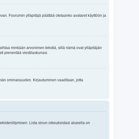
 kuvan. Foorumin ylläpitäjä päättää otetaanko avataret käyttöön ja
i vaihtaa minkään arvonimen tekstiä, sillä nämä ovat ylläpitäjän
sti pienentää viestilaskuriasi.
 tämän ominaisuuden. Kirjautuminen vaaditaan, jotta
 rekisteröitymisen. Lista sinun oikeuksistasi alueella on