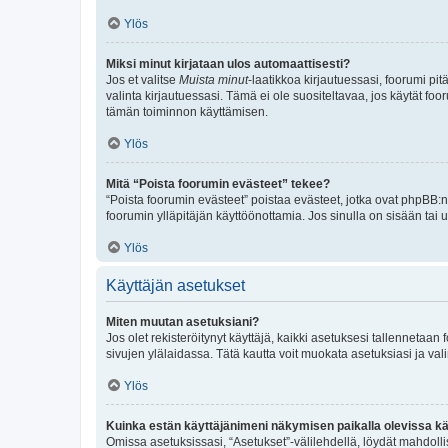
Ylös
Miksi minut kirjataan ulos automaattisesti?
Jos et valitse
Muista minut
-laatikkoa kirjautuessasi, foorumi pi
valinta kirjautuessasi. Tämä ei ole suositeltavaa, jos käytät foo
tämän toiminnon käyttämisen.
Ylös
Mitä “Poista foorumin evästeet” tekee?
“Poista foorumin evästeet” poistaa evästeet, jotka ovat phpBB:n 
foorumin ylläpitäjän käyttöönottamia. Jos sinulla on sisään ta
Ylös
Käyttäjän asetukset
Miten muutan asetuksiani?
Jos olet rekisteröitynyt käyttäjä, kaikki asetuksesi tallennetaa
sivujen ylälaidassa. Tätä kautta voit muokata asetuksiasi ja vali
Ylös
Kuinka estän käyttäjänimeni näkymisen paikalla olevissa kä
Omissa asetuksissasi, “Asetukset”-välilehdellä, löydät mahdoll