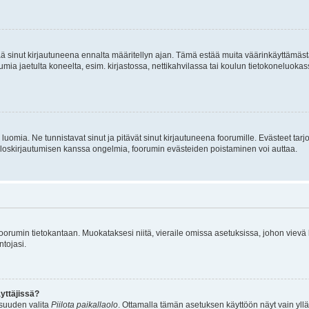
tää sinut kirjautuneena ennalta määritellyn ajan. Tämä estää muita väärinkäyttämäs
rumia jaetulta koneelta, esim. kirjastossa, nettikahvilassa tai koulun tietokoneluokas
luomia. Ne tunnistavat sinut ja pitävät sinut kirjautuneena foorumille. Evästeet tarj
i uloskirjautumisen kanssa ongelmia, foorumin evästeiden poistaminen voi auttaa.
n foorumin tietokantaan. Muokataksesi niitä, vieraile omissa asetuksissa, johon vievä
ntojasi.
yttäjissä?
isuuden valita
Piilota paikallaolo
. Ottamalla tämän asetuksen käyttöön näyt vain ylläpit