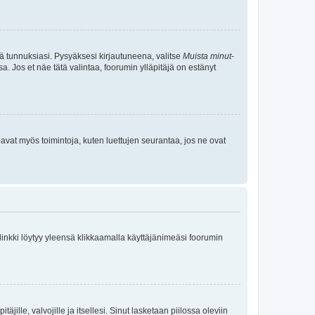
tä tunnuksiasi. Pysyäksesi kirjautuneena, valitse
Muista minut
-
sa. Jos et näe tätä valintaa, foorumin ylläpitäjä on estänyt
oavat myös toimintoja, kuten luettujen seurantaa, jos ne ovat
 linkki löytyy yleensä klikkaamalla käyttäjänimeäsi foorumin
äjille, valvojille ja itsellesi. Sinut lasketaan piilossa oleviin