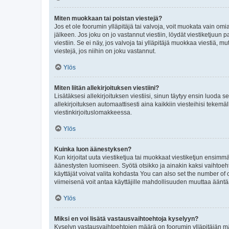
Miten muokkaan tai poistan viestejä?
Jos et ole foorumin ylläpitäjä tai valvoja, voit muokata vain om
jälkeen. Jos joku on jo vastannut viestiin, löydät viestiketjuu
viestiin. Se ei näy, jos valvoja tai ylläpitäjä muokkaa viestiä,
viestejä, jos niihin on joku vastannut.
Ylös
Miten liitän allekirjoituksen viestiini?
Lisätäksesi allekirjoituksen viestiisi, sinun täytyy ensin luoda s
allekirjoituksen automaattisesti aina kaikkiin viesteihisi tekemäl
viestinkirjoituslomakkeessa.
Ylös
Kuinka luon äänestyksen?
Kun kirjoitat uuta viestiketjua tai muokkaat viestiketjun ensimmäi
äänestysten luomiseen. Syötä otsikko ja ainakin kaksi vaihtoehto
käyttäjät voivat valita kohdasta You can also set the number of
viimeisenä voit antaa käyttäjille mahdollisuuden muuttaa ääntä
Ylös
Miksi en voi lisätä vastausvaihtoehtoja kyselyyn?
Kyselyn vastausvaihtoehtojen määrä on foorumin ylläpitäjän määr