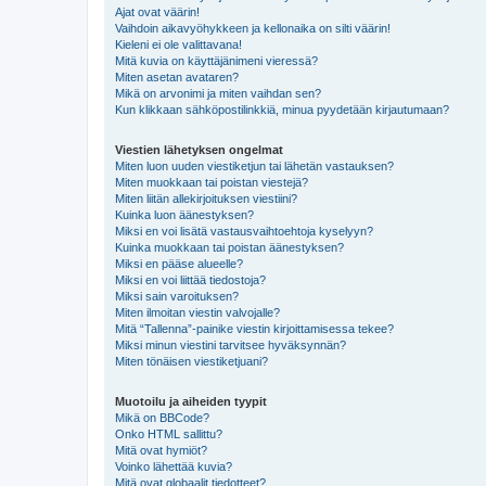
Ajat ovat väärin!
Vaihdoin aikavyöhykkeen ja kellonaika on silti väärin!
Kieleni ei ole valittavana!
Mitä kuvia on käyttäjänimeni vieressä?
Miten asetan avataren?
Mikä on arvonimi ja miten vaihdan sen?
Kun klikkaan sähköpostilinkkiä, minua pyydetään kirjautumaan?
Viestien lähetyksen ongelmat
Miten luon uuden viestiketjun tai lähetän vastauksen?
Miten muokkaan tai poistan viestejä?
Miten liitän allekirjoituksen viestiini?
Kuinka luon äänestyksen?
Miksi en voi lisätä vastausvaihtoehtoja kyselyyn?
Kuinka muokkaan tai poistan äänestyksen?
Miksi en pääse alueelle?
Miksi en voi liittää tiedostoja?
Miksi sain varoituksen?
Miten ilmoitan viestin valvojalle?
Mitä “Tallenna”-painike viestin kirjoittamisessa tekee?
Miksi minun viestini tarvitsee hyväksynnän?
Miten tönäisen viestiketjuani?
Muotoilu ja aiheiden tyypit
Mikä on BBCode?
Onko HTML sallittu?
Mitä ovat hymiöt?
Voinko lähettää kuvia?
Mitä ovat globaalit tiedotteet?