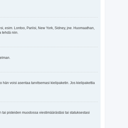
esi, esim. Lontoo, Pariisi, New York, Sidney, jne. Huomaathan,
a tehdä niin.
gelman.
ko hän voisi asentaa tarvitsemasi kielipaketin. Jos kielipakettia
en tai pisteiden muodossa viestimäärästäsi tai statuksestasi